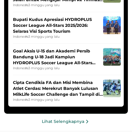
Indonesia Putri
Indonesia
3 minggu yang lalu
Bupati Kudus Apresiasi HYDROPLUS
Soccer League All-Stars 2025/2026:
Selaras Visi Sports Tourism
Indonesia
3 minggu yang lalu
Goal Aksis U-15 dan Akademi Persib
Bandung U-18 Jadi Kampiun
HYDROPLUS Soccer League All-Stars
2025/2026
Indonesia
3 minggu yang lalu
Cipta Cendikia FA dan Misi Membina
Atlet Cerdas: Merekrut Banyak Lulusan
MilkLife Soccer Challenge dan Tampil di
HYDROPLUS Soccer League
Indonesia
3 minggu yang lalu
Lihat Selengkapnya