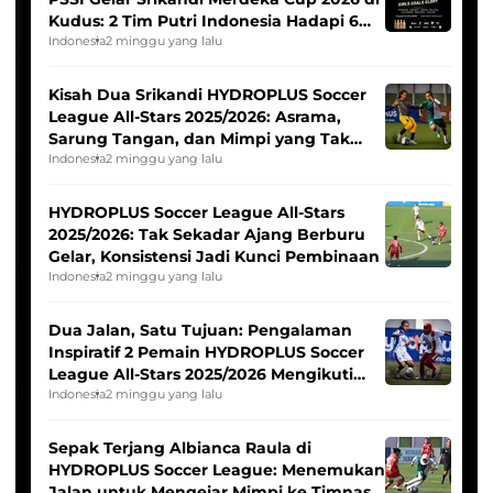
Kudus: 2 Tim Putri Indonesia Hadapi 6
Tim Asia
Indonesia
2 minggu yang lalu
Kisah Dua Srikandi HYDROPLUS Soccer
League All-Stars 2025/2026: Asrama,
Sarung Tangan, dan Mimpi yang Tak
Pernah Padam
Indonesia
2 minggu yang lalu
HYDROPLUS Soccer League All-Stars
2025/2026: Tak Sekadar Ajang Berburu
Gelar, Konsistensi Jadi Kunci Pembinaan
Indonesia
2 minggu yang lalu
Dua Jalan, Satu Tujuan: Pengalaman
Inspiratif 2 Pemain HYDROPLUS Soccer
League All-Stars 2025/2026 Mengikuti
Seleksi Timnas Indonesia Putri
Indonesia
2 minggu yang lalu
Sepak Terjang Albianca Raula di
HYDROPLUS Soccer League: Menemukan
Jalan untuk Mengejar Mimpi ke Timnas