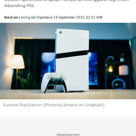
dibanding PS5.
BolaCom |
Aning Jati
Diperbarui 19 September 2025, 01:52 WIB
Ilustrasi PlayStation. (Photo by Amanz on Unsplash)
Advertisement