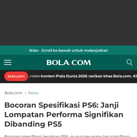
Iklan - Scroll ke bawah untuk melanjutkan
 konten-konten Piala Dunia 2026 racikan khas Bola.com. Klik di sini!
EKSKLUSIF!
Bola.com
News
Bocoran Spesifikasi PS6: Janji
Lompatan Performa Signifikan
Dibanding PS5
Bocoran spesifikasi lengkap PS6, punya keunggulan signifikan