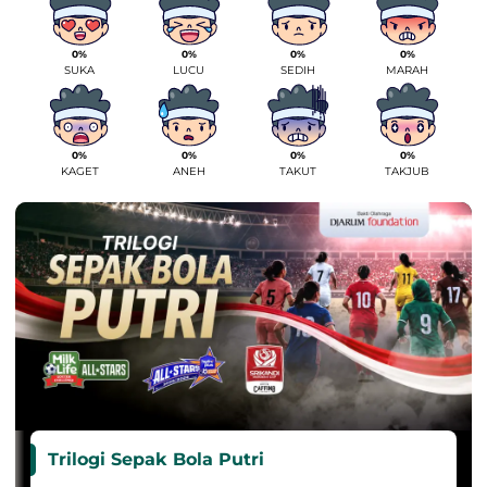
0%
0%
0%
0%
SUKA
LUCU
SEDIH
MARAH
0%
0%
0%
0%
KAGET
ANEH
TAKUT
TAKJUB
Trilogi Sepak Bola Putri