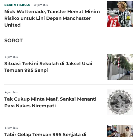
BERITA PILIHAN
19 jam lalu
Nick Woltemade, Transfer Hemat Minim
Risiko untuk Lini Depan Manchester
United
SOROT
3 jam lalu
Situasi Terkini Sekolah di Jaksel Usai
Temuan 995 Senpi
4 jam lalu
Tak Cukup Minta Maaf, Sanksi Menanti
Para Nakes Nirempati
6 jam lalu
Tabir Gelap Temuan 995 Senjata di