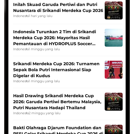
Inilah Skuad Garuda Pertiwi dan Putri
Nusantara di Srikandi Merdeka Cup 2026
Indonesia
1 hari yang lalu
Indonesia Turunkan 2 Tim di Srikandi
Merdeka Cup 2026: Mayoritas Hasil
Pemantauan di HYDROPLUS Soccer
League
Indonesia
1 minggu yang lalu
Srikandi Merdeka Cup 2026: Turnamen
Sepak Bola Putri Internasional Siap
Digelar di Kudus
Indonesia
1 minggu yang lalu
Hasil Drawing Srikandi Merdeka Cup
2026: Garuda Pertiwi Bertemu Malaysia,
Putri Nusantara Hadapi Thailand
Indonesia
2 minggu yang lalu
Bakti Olahraga Djarum Foundation dan
PSSI Gelar Srikandi Merdeka Cup 2026 di