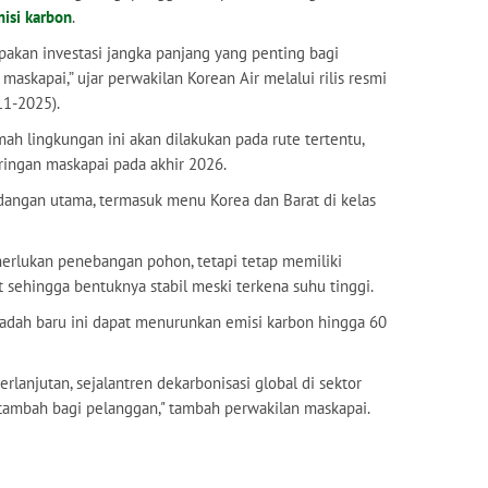
isi karbon
.
pakan investasi jangka panjang yang penting bagi
maskapai,” ujar perwakilan Korean Air melalui rilis resmi
-11-2025).
 lingkungan ini akan dilakukan pada rute tertentu,
aringan maskapai pada akhir 2026.
dangan utama, termasuk menu Korea dan Barat di kelas
merlukan penebangan pohon, tetapi tetap memiliki
 sehingga bentuknya stabil meski terkena suhu tinggi.
dah baru ini dapat menurunkan emisi karbon hingga 60
anjutan, sejalantren dekarbonisasi global di sektor
tambah bagi pelanggan," tambah perwakilan maskapai.