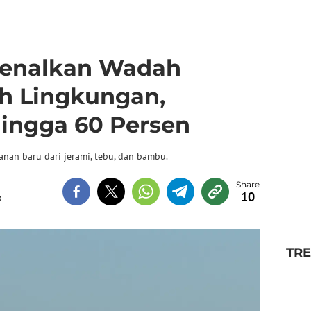
kenalkan Wadah
 Lingkungan,
Hingga 60 Persen
nan baru dari jerami, tebu, dan bambu.
10
B
TR