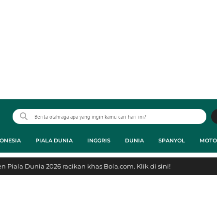
ONESIA
PIALA DUNIA
INGGRIS
DUNIA
SPANYOL
MOTO
 Piala Dunia 2026 racikan khas Bola.com. Klik di sini!