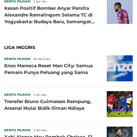
BERITA PILIHAN
1 hari lalu
Kesan Positif Bomber Anyar Persita
Alexandre Ramalingom Selama TC di
Yogyakarta: Budaya Baru, Semangat
Baru!
LIGA INGGRIS
BERITA PILIHAN
54 menit lalu
Enzo Maresca Reset Man City: Semua
Pemain Punya Peluang yang Sama
BERITA PILIHAN
2 jam lalu
Transfer Bruno Guimaraes Rampung,
Arsenal Mulai Bidik Iliman Ndiaye
BERITA PILIHAN
3 jam lalu
Xabi Alonso Mau Rombak Chelsea, 12