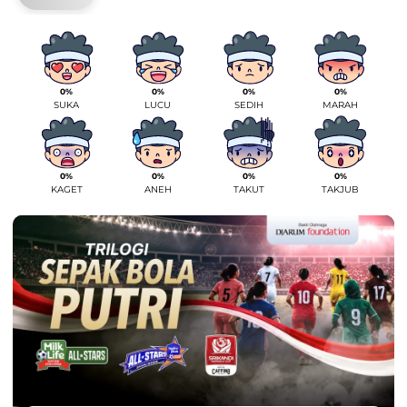
0%
0%
0%
0%
SUKA
LUCU
SEDIH
MARAH
0%
0%
0%
0%
KAGET
ANEH
TAKUT
TAKJUB