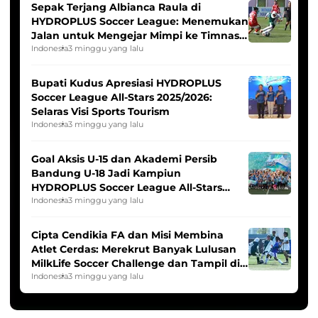
Sepak Terjang Albianca Raula di
HYDROPLUS Soccer League: Menemukan
Jalan untuk Mengejar Mimpi ke Timnas
Indonesia Putri
Indonesia
3 minggu yang lalu
Bupati Kudus Apresiasi HYDROPLUS
Soccer League All-Stars 2025/2026:
Selaras Visi Sports Tourism
Indonesia
3 minggu yang lalu
Goal Aksis U-15 dan Akademi Persib
Bandung U-18 Jadi Kampiun
HYDROPLUS Soccer League All-Stars
2025/2026
Indonesia
3 minggu yang lalu
Cipta Cendikia FA dan Misi Membina
Atlet Cerdas: Merekrut Banyak Lulusan
MilkLife Soccer Challenge dan Tampil di
HYDROPLUS Soccer League
Indonesia
3 minggu yang lalu