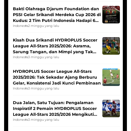
Bakti Olahraga Djarum Foundation dan
PSSI Gelar Srikandi Merdeka Cup 2026 di
Kudus: 2 Tim Putri Indonesia Hadapi 6
Tim Asia
Indonesia
2 minggu yang lalu
Kisah Dua Srikandi HYDROPLUS Soccer
League All-Stars 2025/2026: Asrama,
Sarung Tangan, dan Mimpi yang Tak
Pernah Padam
Indonesia
3 minggu yang lalu
HYDROPLUS Soccer League All-Stars
2025/2026: Tak Sekadar Ajang Berburu
Gelar, Konsistensi Jadi Kunci Pembinaan
Indonesia
3 minggu yang lalu
Dua Jalan, Satu Tujuan: Pengalaman
Inspiratif 2 Pemain HYDROPLUS Soccer
League All-Stars 2025/2026 Mengikuti
Seleksi Timnas Indonesia Putri
Indonesia
3 minggu yang lalu