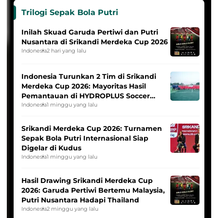
Trilogi Sepak Bola Putri
Inilah Skuad Garuda Pertiwi dan Putri
Nusantara di Srikandi Merdeka Cup 2026
Indonesia
2 hari yang lalu
Indonesia Turunkan 2 Tim di Srikandi
Merdeka Cup 2026: Mayoritas Hasil
Pemantauan di HYDROPLUS Soccer
League
Indonesia
1 minggu yang lalu
Srikandi Merdeka Cup 2026: Turnamen
Sepak Bola Putri Internasional Siap
Digelar di Kudus
Indonesia
1 minggu yang lalu
Hasil Drawing Srikandi Merdeka Cup
2026: Garuda Pertiwi Bertemu Malaysia,
Putri Nusantara Hadapi Thailand
Indonesia
2 minggu yang lalu