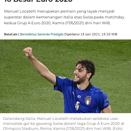
Manuel Locatelli merupakan pemain yang layak menjadi
superstar dalam kemenangan Italia atas Swiss pada matchday
kedua Grup A Euro 2020, Kamis (17/6/2021) dini hari WIB.
BolaCom |
Benediktus Gerendo Pradigdo
Diperbarui 18 Juni 2021, 19:20 WIB
Gelandang Italia, Manuel Locatelli melakukan selebrasi usai
mencetak gol ke gawang Swiss dalam laga Grup A Euro 2020 di
Olimpico Stadium, Roma, Kamis (17/6/2021) dini hari WIB. (Foto: