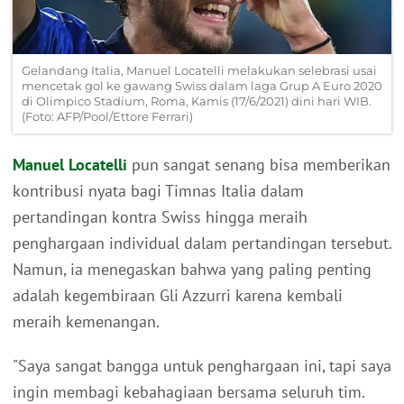
Gelandang Italia, Manuel Locatelli melakukan selebrasi usai
mencetak gol ke gawang Swiss dalam laga Grup A Euro 2020
di Olimpico Stadium, Roma, Kamis (17/6/2021) dini hari WIB.
(Foto: AFP/Pool/Ettore Ferrari)
Manuel Locatelli
pun sangat senang bisa memberikan
kontribusi nyata bagi Timnas Italia dalam
pertandingan kontra Swiss hingga meraih
penghargaan individual dalam pertandingan tersebut.
Namun, ia menegaskan bahwa yang paling penting
adalah kegembiraan Gli Azzurri karena kembali
meraih kemenangan.
"Saya sangat bangga untuk penghargaan ini, tapi saya
ingin membagi kebahagiaan bersama seluruh tim.