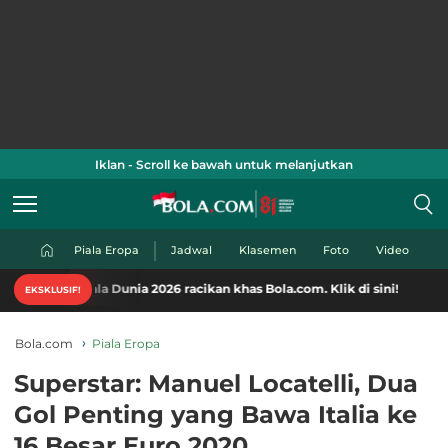
Iklan - Scroll ke bawah untuk melanjutkan
Piala Eropa
Jadwal
Klasemen
Foto
Video
ala Dunia 2026 racikan khas Bola.com. Klik di sini!
EKSKLUSIF!
Bola.com
Piala Eropa
Superstar: Manuel Locatelli, Dua
Gol Penting yang Bawa Italia ke
16 Besar Euro 2020