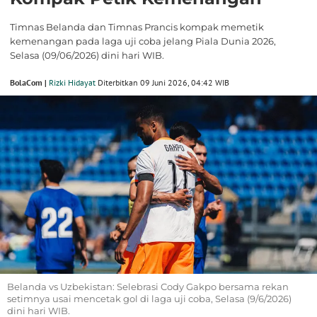
Timnas Belanda dan Timnas Prancis kompak memetik
kemenangan pada laga uji coba jelang Piala Dunia 2026,
Selasa (09/06/2026) dini hari WIB.
BolaCom |
Rizki Hidayat
Diterbitkan 09 Juni 2026, 04:42 WIB
Belanda vs Uzbekistan: Selebrasi Cody Gakpo bersama rekan
setimnya usai mencetak gol di laga uji coba, Selasa (9/6/2026)
dini hari WIB.