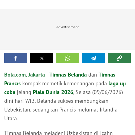
Advertisement
Bola.com, Jakarta -
Timnas Belanda
dan
Timnas
Prancis
kompak memetik kemenangan pada
laga uji
coba
jelang
Piala Dunia 2026
, Selasa (09/06/2026)
dini hari WIB. Belanda sukses membungkam
Uzbekistan, sedangkan Prancis melumat Irlandia
Utara.
Timnas Belanda meladeni Uzbekistan di Icahn