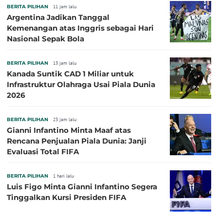
BERITA PILIHAN
11 jam lalu
Argentina Jadikan Tanggal
Kemenangan atas Inggris sebagai Hari
Nasional Sepak Bola
BERITA PILIHAN
13 jam lalu
Kanada Suntik CAD 1 Miliar untuk
Infrastruktur Olahraga Usai Piala Dunia
2026
BERITA PILIHAN
23 jam lalu
Gianni Infantino Minta Maaf atas
Rencana Penjualan Piala Dunia: Janji
Evaluasi Total FIFA
BERITA PILIHAN
1 hari lalu
Luis Figo Minta Gianni Infantino Segera
Tinggalkan Kursi Presiden FIFA