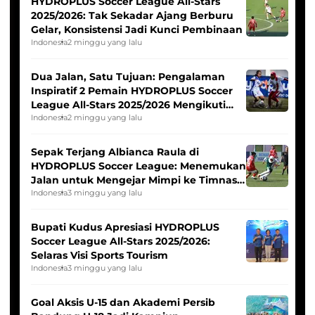
HYDROPLUS Soccer League All-Stars
2025/2026: Tak Sekadar Ajang Berburu
Gelar, Konsistensi Jadi Kunci Pembinaan
Indonesia
2 minggu yang lalu
Dua Jalan, Satu Tujuan: Pengalaman
Inspiratif 2 Pemain HYDROPLUS Soccer
League All-Stars 2025/2026 Mengikuti
Seleksi Timnas Indonesia Putri
Indonesia
2 minggu yang lalu
Sepak Terjang Albianca Raula di
HYDROPLUS Soccer League: Menemukan
Jalan untuk Mengejar Mimpi ke Timnas
Indonesia Putri
Indonesia
3 minggu yang lalu
Bupati Kudus Apresiasi HYDROPLUS
Soccer League All-Stars 2025/2026:
Selaras Visi Sports Tourism
Indonesia
3 minggu yang lalu
Goal Aksis U-15 dan Akademi Persib