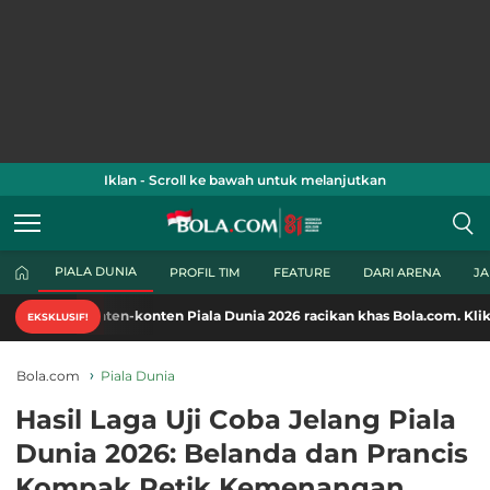
Iklan - Scroll ke bawah untuk melanjutkan
PIALA DUNIA
PROFIL TIM
FEATURE
DARI ARENA
J
nten-konten Piala Dunia 2026 racikan khas Bola.com. Klik di sini!
EKSKLUSIF!
Bola.com
Piala Dunia
Hasil Laga Uji Coba Jelang Piala
Dunia 2026: Belanda dan Prancis
Kompak Petik Kemenangan