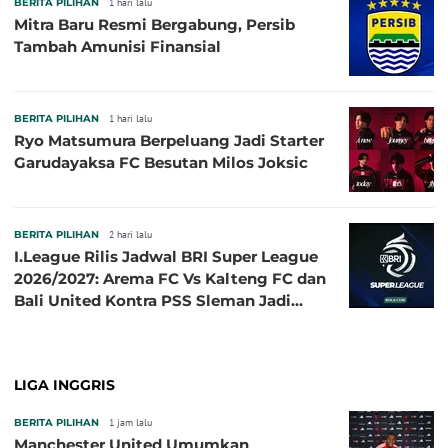
BERITA PILIHAN
1 hari lalu
Mitra Baru Resmi Bergabung, Persib
Tambah Amunisi Finansial
BERITA PILIHAN
1 hari lalu
Ryo Matsumura Berpeluang Jadi Starter
Garudayaksa FC Besutan Milos Joksic
BERITA PILIHAN
2 hari lalu
I.League Rilis Jadwal BRI Super League
2026/2027: Arema FC Vs Kalteng FC dan
Bali United Kontra PSS Sleman Jadi
Pembuka pada 4 September
LIGA INGGRIS
BERITA PILIHAN
1 jam lalu
Manchester United Umumkan