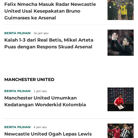
Felix Nmecha Masuk Radar Newcastle
United Usai Kesepakatan Bruno
Guimaraes ke Arsenal
BERITA PILIHAN
16 jam lalu
Kalah 1-3 dari Real Betis, Mikel Arteta
Puas dengan Respons Skuad Arsenal
MANCHESTER UNITED
BERITA PILIHAN
1 jam lalu
Manchester United Umumkan
Kedatangan Wonderkid Kolombia
BERITA PILIHAN
4 jam lalu
Newcastle United Ogah Lepas Lewis