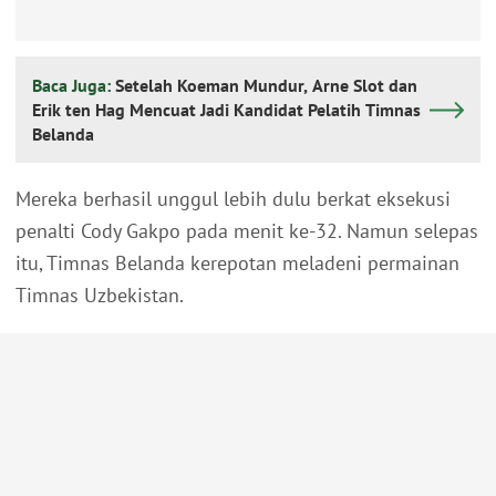
Baca Juga:
Setelah Koeman Mundur, Arne Slot dan
Erik ten Hag Mencuat Jadi Kandidat Pelatih Timnas
Belanda
Mereka berhasil unggul lebih dulu berkat eksekusi
penalti Cody Gakpo pada menit ke-32. Namun selepas
itu, Timnas Belanda kerepotan meladeni permainan
Timnas Uzbekistan.