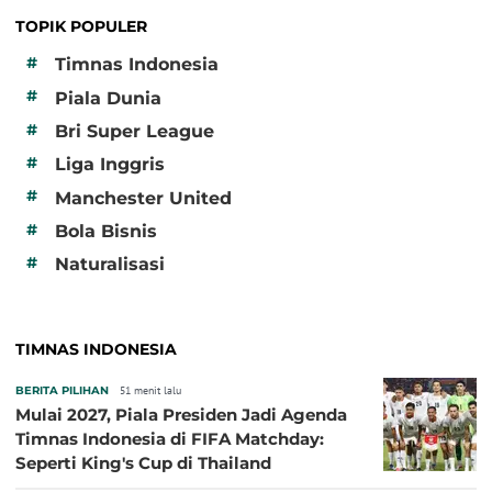
TOPIK POPULER
#
Timnas Indonesia
#
Piala Dunia
#
Bri Super League
#
Liga Inggris
#
Manchester United
#
Bola Bisnis
#
Naturalisasi
TIMNAS INDONESIA
BERITA PILIHAN
51 menit lalu
Mulai 2027, Piala Presiden Jadi Agenda
Timnas Indonesia di FIFA Matchday:
Seperti King's Cup di Thailand