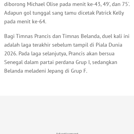
diborong Michael Olise pada menit ke-43, 49', dan 75'.
Adapun gol tunggal sang tamu dicetak Patrick Kelly
pada menit ke-64.
Bagi Timnas Prancis dan Timnas Belanda, duel kali ini
adalah laga terakhir sebelum tampil di Piala Dunia
2026. Pada laga selanjutya, Prancis akan bersua
Senegal dalam partai perdana Grup I, sedangkan
Belanda meladeni Jepang di Grup F.
Advertisement