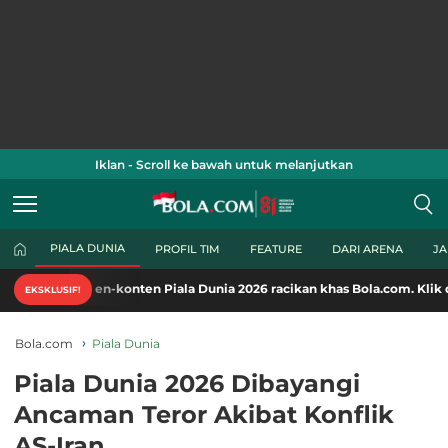
Iklan - Scroll ke bawah untuk melanjutkan
PIALA DUNIA
PROFIL TIM
FEATURE
DARI ARENA
J
en-konten Piala Dunia 2026 racikan khas Bola.com. Klik di sini!
EKSKLUSIF!
Bola.com
Piala Dunia
Piala Dunia 2026 Dibayangi
Ancaman Teror Akibat Konflik
AS-Iran