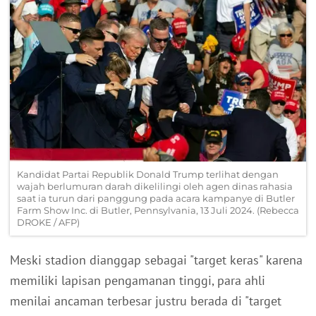
Kandidat Partai Republik Donald Trump terlihat dengan
wajah berlumuran darah dikelilingi oleh agen dinas rahasia
saat ia turun dari panggung pada acara kampanye di Butler
Farm Show Inc. di Butler, Pennsylvania, 13 Juli 2024. (Rebecca
DROKE / AFP)
Meski stadion dianggap sebagai "target keras" karena
memiliki lapisan pengamanan tinggi, para ahli
menilai ancaman terbesar justru berada di "target