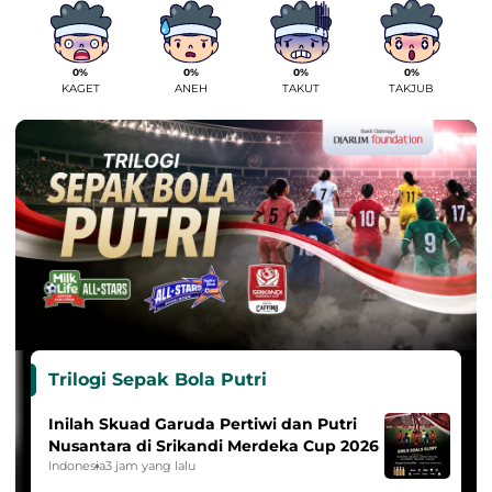
0%
0%
0%
0%
KAGET
ANEH
TAKUT
TAKJUB
Trilogi Sepak Bola Putri
Inilah Skuad Garuda Pertiwi dan Putri
Nusantara di Srikandi Merdeka Cup 2026
Indonesia
3 jam yang lalu