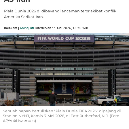
Piala Dunia 2026 di dibayangi ancaman teror akibat konflik
Amerika Serikat-Iran.
BolaCom |
Aning Jati
Diterbitkan 11 Mei 2026, 16:30 WIB
Sebuah papan bertuliskan "Piala Dunia FIFA 2026" dipajang di
Stadion NYNJ, Kamis, 7 Mei 2026, di East Rutherford, N.J. (Foto
AP/Yuki Iwamura)