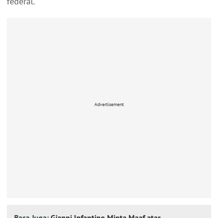
federal.
Advertisement
Baca Juga:
Gianni Infantino Minta Maaf atas