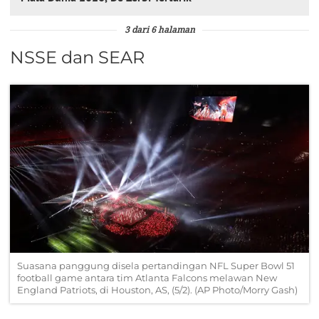
3 dari 6 halaman
NSSE dan SEAR
Suasana panggung disela pertandingan NFL Super Bowl 51
football game antara tim Atlanta Falcons melawan New
England Patriots, di Houston, AS, (5/2). (AP Photo/Morry Gash)