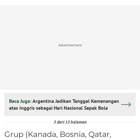
Advertisement
Baca Juga:
Argentina Jadikan Tanggal Kemenangan
atas Inggris sebagai Hari Nasional Sepak Bola
3 dari 13 halaman
Grup (Kanada, Bosnia, Qatar,