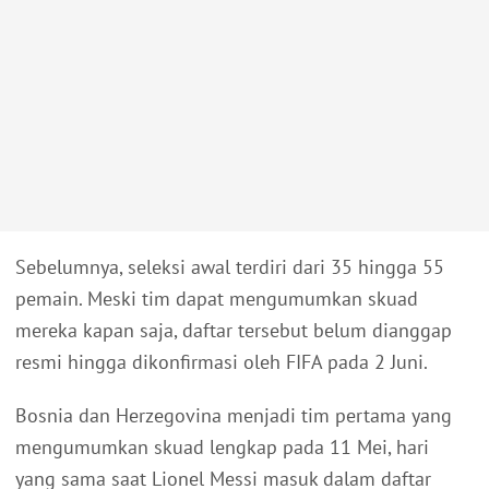
Sebelumnya, seleksi awal terdiri dari 35 hingga 55
pemain. Meski tim dapat mengumumkan skuad
mereka kapan saja, daftar tersebut belum dianggap
resmi hingga dikonfirmasi oleh FIFA pada 2 Juni.
Bosnia dan Herzegovina menjadi tim pertama yang
mengumumkan skuad lengkap pada 11 Mei, hari
yang sama saat Lionel Messi masuk dalam daftar