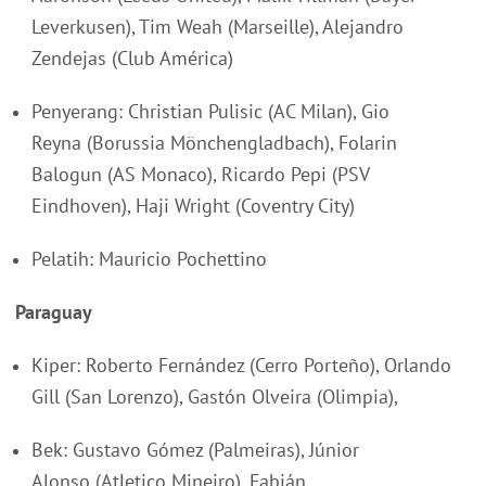
Leverkusen), Tim Weah (Marseille), Alejandro
Zendejas (Club América)
Penyerang: Christian Pulisic (AC Milan), Gio
Reyna (Borussia Mönchengladbach), Folarin
Balogun (AS Monaco), Ricardo Pepi (PSV
Eindhoven), Haji Wright (Coventry City)
Pelatih: Mauricio Pochettino
Paraguay
Kiper: Roberto Fernández (Cerro Porteño), Orlando
Gill (San Lorenzo), Gastón Olveira (Olimpia),
Bek: Gustavo Gómez (Palmeiras), Júnior
Alonso (Atletico Mineiro), Fabián