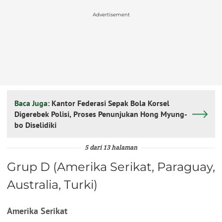
Advertisement
Baca Juga:
Kantor Federasi Sepak Bola Korsel
Digerebek Polisi, Proses Penunjukan Hong Myung-
bo Diselidiki
5 dari 13 halaman
Grup D (Amerika Serikat, Paraguay,
Australia, Turki)
Amerika Serikat