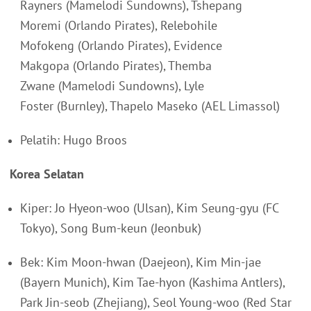
Rayners (Mamelodi Sundowns), Tshepang
Moremi (Orlando Pirates), Relebohile
Mofokeng (Orlando Pirates), Evidence
Makgopa (Orlando Pirates), Themba
Zwane (Mamelodi Sundowns), Lyle
Foster (Burnley), Thapelo Maseko (AEL Limassol)
Pelatih: Hugo Broos
Korea Selatan
Kiper: Jo Hyeon-woo (Ulsan), Kim Seung-gyu (FC
Tokyo), Song Bum-keun (Jeonbuk)
Bek: Kim Moon-hwan (Daejeon), Kim Min-jae
(Bayern Munich), Kim Tae-hyon (Kashima Antlers),
Park Jin-seob (Zhejiang), Seol Young-woo (Red Star