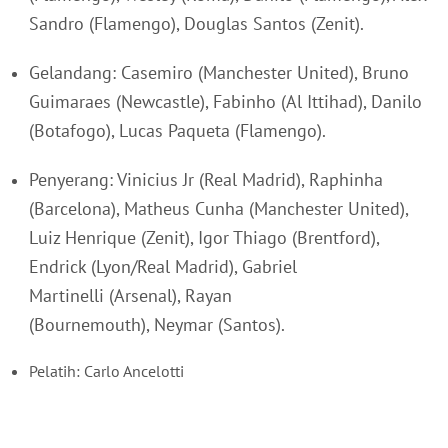
Sandro (Flamengo), Douglas Santos (Zenit).
Gelandang: Casemiro (Manchester United), Bruno
Guimaraes (Newcastle), Fabinho (Al Ittihad), Danilo
(Botafogo), Lucas Paqueta (Flamengo).
Penyerang: Vinicius Jr (Real Madrid), Raphinha
(Barcelona), Matheus Cunha (Manchester United),
Luiz Henrique (Zenit), Igor Thiago (Brentford),
Endrick (Lyon/Real Madrid), Gabriel
Martinelli (Arsenal), Rayan
(Bournemouth), Neymar (Santos).
Pelatih: Carlo Ancelotti