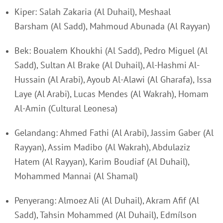
Kiper: Salah Zakaria (Al Duhail), Meshaal
Barsham (Al Sadd), Mahmoud Abunada (Al Rayyan)
Bek: Boualem Khoukhi (Al Sadd), Pedro Miguel (Al
Sadd), Sultan Al Brake (Al Duhail), Al-Hashmi Al-
Hussain (Al Arabi), Ayoub Al-Alawi (Al Gharafa), Issa
Laye (Al Arabi), Lucas Mendes (Al Wakrah), Homam
Al-Amin (Cultural Leonesa)
Gelandang: Ahmed Fathi (Al Arabi), Jassim Gaber (Al
Rayyan), Assim Madibo (Al Wakrah), Abdulaziz
Hatem (Al Rayyan), Karim Boudiaf (Al Duhail),
Mohammed Mannai (Al Shamal)
Penyerang: Almoez Ali (Al Duhail), Akram Afif (Al
Sadd), Tahsin Mohammed (Al Duhail), Edmílson