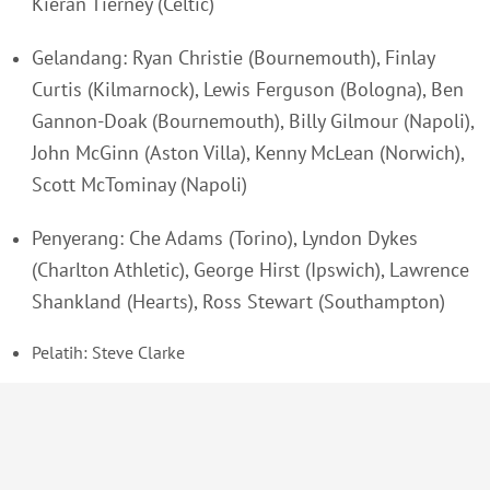
Kieran Tierney (Celtic)
Gelandang: Ryan Christie (Bournemouth), Finlay
Curtis (Kilmarnock), Lewis Ferguson (Bologna), Ben
Gannon-Doak (Bournemouth), Billy Gilmour (Napoli),
John McGinn (Aston Villa), Kenny McLean (Norwich),
Scott McTominay (Napoli)
Penyerang: Che Adams (Torino), Lyndon Dykes
(Charlton Athletic), George Hirst (Ipswich), Lawrence
Shankland (Hearts), Ross Stewart (Southampton)
Pelatih: Steve Clarke