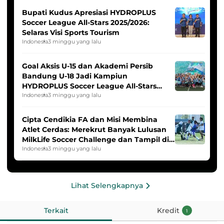
Bupati Kudus Apresiasi HYDROPLUS
Soccer League All-Stars 2025/2026:
Selaras Visi Sports Tourism
Indonesia
3 minggu yang lalu
Goal Aksis U-15 dan Akademi Persib
Bandung U-18 Jadi Kampiun
HYDROPLUS Soccer League All-Stars
2025/2026
Indonesia
3 minggu yang lalu
Cipta Cendikia FA dan Misi Membina
Atlet Cerdas: Merekrut Banyak Lulusan
MilkLife Soccer Challenge dan Tampil di
HYDROPLUS Soccer League
Indonesia
3 minggu yang lalu
Lihat Selengkapnya
Terkait
Kredit
1