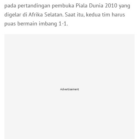
pada pertandingan pembuka Piala Dunia 2010 yang
digelar di Afrika Selatan. Saat itu, kedua tim harus
puas bermain imbang 1-1.
Advertisement