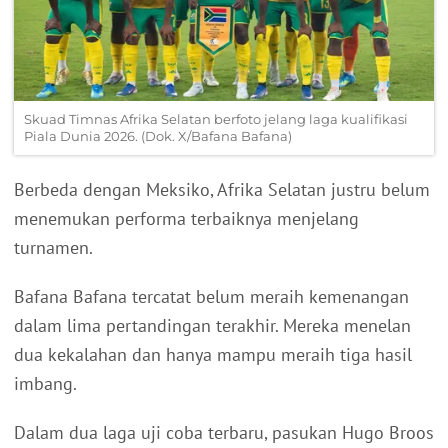
Skuad Timnas Afrika Selatan berfoto jelang laga kualifikasi
Piala Dunia 2026. (Dok. X/Bafana Bafana)
Berbeda dengan Meksiko, Afrika Selatan justru belum
menemukan performa terbaiknya menjelang
turnamen.
Bafana Bafana tercatat belum meraih kemenangan
dalam lima pertandingan terakhir. Mereka menelan
dua kekalahan dan hanya mampu meraih tiga hasil
imbang.
Dalam dua laga uji coba terbaru, pasukan Hugo Broos