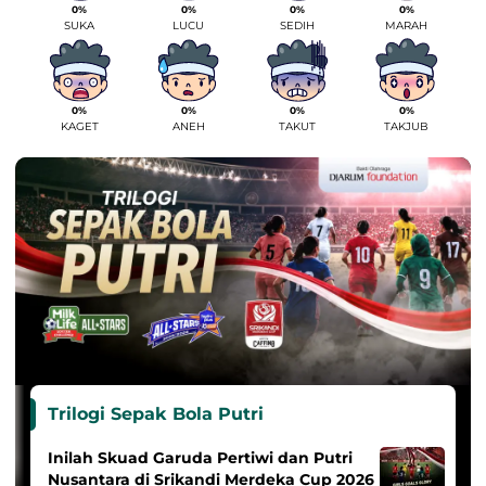
0%
0%
0%
0%
SUKA
LUCU
SEDIH
MARAH
0%
0%
0%
0%
KAGET
ANEH
TAKUT
TAKJUB
Trilogi Sepak Bola Putri
Inilah Skuad Garuda Pertiwi dan Putri
Nusantara di Srikandi Merdeka Cup 2026