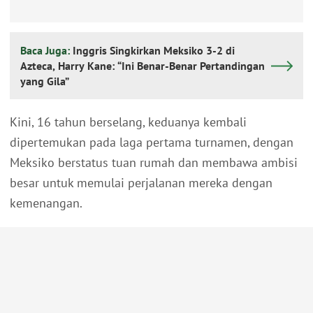
Baca Juga:
Inggris Singkirkan Meksiko 3-2 di
Azteca, Harry Kane: “Ini Benar-Benar Pertandingan
yang Gila”
Kini, 16 tahun berselang, keduanya kembali
dipertemukan pada laga pertama turnamen, dengan
Meksiko berstatus tuan rumah dan membawa ambisi
besar untuk memulai perjalanan mereka dengan
kemenangan.