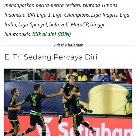
mendapatkan berita-berita terbaru tentang Timnas
Indonesia, BRI Liga 1, Liga Champions, Liga Inggris, Liga
Italia, Liga Spanyol, bola voli, MotoGP, hingga
bulutangkis.
Klik di sini (JOIN)
2 dari 4 halaman
El Tri Sedang Percaya Diri