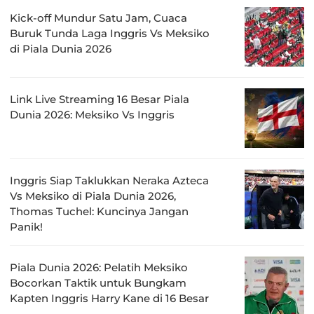
Kick-off Mundur Satu Jam, Cuaca
Buruk Tunda Laga Inggris Vs Meksiko
di Piala Dunia 2026
Link Live Streaming 16 Besar Piala
Dunia 2026: Meksiko Vs Inggris
Inggris Siap Taklukkan Neraka Azteca
Vs Meksiko di Piala Dunia 2026,
Thomas Tuchel: Kuncinya Jangan
Panik!
Piala Dunia 2026: Pelatih Meksiko
Bocorkan Taktik untuk Bungkam
Kapten Inggris Harry Kane di 16 Besar