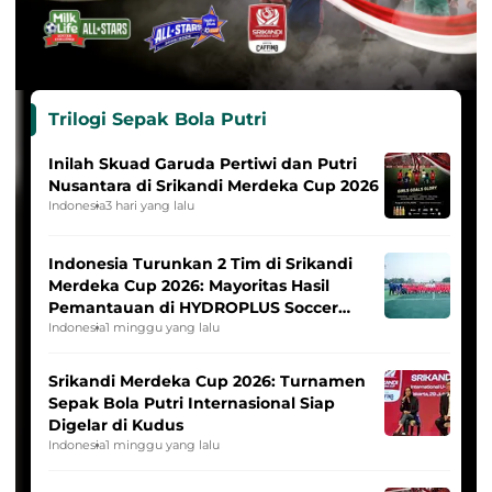
Trilogi Sepak Bola Putri
Inilah Skuad Garuda Pertiwi dan Putri
Nusantara di Srikandi Merdeka Cup 2026
Indonesia
3 hari yang lalu
Indonesia Turunkan 2 Tim di Srikandi
Merdeka Cup 2026: Mayoritas Hasil
Pemantauan di HYDROPLUS Soccer
League
Indonesia
1 minggu yang lalu
Srikandi Merdeka Cup 2026: Turnamen
Sepak Bola Putri Internasional Siap
Digelar di Kudus
Indonesia
1 minggu yang lalu