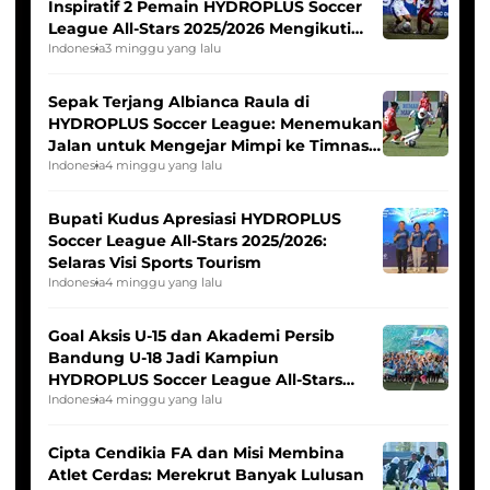
Inspiratif 2 Pemain HYDROPLUS Soccer
League All-Stars 2025/2026 Mengikuti
Seleksi Timnas Indonesia Putri
Indonesia
3 minggu yang lalu
Sepak Terjang Albianca Raula di
HYDROPLUS Soccer League: Menemukan
Jalan untuk Mengejar Mimpi ke Timnas
Indonesia Putri
Indonesia
4 minggu yang lalu
Bupati Kudus Apresiasi HYDROPLUS
Soccer League All-Stars 2025/2026:
Selaras Visi Sports Tourism
Indonesia
4 minggu yang lalu
Goal Aksis U-15 dan Akademi Persib
Bandung U-18 Jadi Kampiun
HYDROPLUS Soccer League All-Stars
2025/2026
Indonesia
4 minggu yang lalu
Cipta Cendikia FA dan Misi Membina
Atlet Cerdas: Merekrut Banyak Lulusan