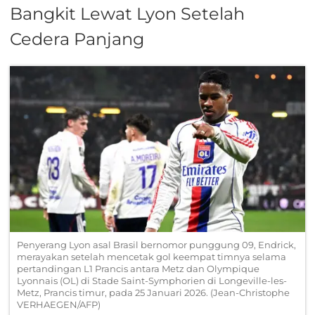
Bangkit Lewat Lyon Setelah
Cedera Panjang
Penyerang Lyon asal Brasil bernomor punggung 09, Endrick,
merayakan setelah mencetak gol keempat timnya selama
pertandingan L1 Prancis antara Metz dan Olympique
Lyonnais (OL) di Stade Saint-Symphorien di Longeville-les-
Metz, Prancis timur, pada 25 Januari 2026. (Jean-Christophe
VERHAEGEN/AFP)