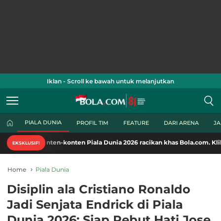
Iklan - Scroll ke bawah untuk melanjutkan
PIALA DUNIA
PROFIL TIM
FEATURE
DARI ARENA
J
nten-konten Piala Dunia 2026 racikan khas Bola.com. Klik di sini!
EKSKLUSIF!
Home
Piala Dunia
Disiplin ala Cristiano Ronaldo
Jadi Senjata Endrick di Piala
Dunia 2026: Siap Rebut Hati Jose