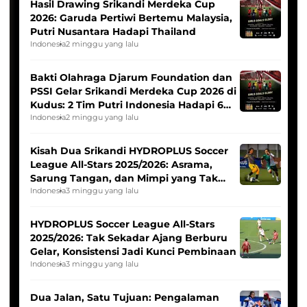
Hasil Drawing Srikandi Merdeka Cup
2026: Garuda Pertiwi Bertemu Malaysia,
Putri Nusantara Hadapi Thailand
Indonesia
2 minggu yang lalu
Bakti Olahraga Djarum Foundation dan
PSSI Gelar Srikandi Merdeka Cup 2026 di
Kudus: 2 Tim Putri Indonesia Hadapi 6
Tim Asia
Indonesia
2 minggu yang lalu
Kisah Dua Srikandi HYDROPLUS Soccer
League All-Stars 2025/2026: Asrama,
Sarung Tangan, dan Mimpi yang Tak
Pernah Padam
Indonesia
3 minggu yang lalu
HYDROPLUS Soccer League All-Stars
2025/2026: Tak Sekadar Ajang Berburu
Gelar, Konsistensi Jadi Kunci Pembinaan
Indonesia
3 minggu yang lalu
Dua Jalan, Satu Tujuan: Pengalaman