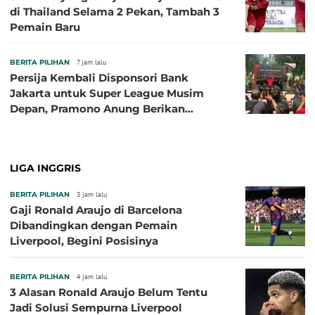
di Thailand Selama 2 Pekan, Tambah 3
Pemain Baru
BERITA PILIHAN
7 jam lalu
Persija Kembali Disponsori Bank
Jakarta untuk Super League Musim
Depan, Pramono Anung Berikan
Penjelasan terkait Dukungan BUMD
LIGA INGGRIS
BERITA PILIHAN
3 jam lalu
Gaji Ronald Araujo di Barcelona
Dibandingkan dengan Pemain
Liverpool, Begini Posisinya
BERITA PILIHAN
4 jam lalu
3 Alasan Ronald Araujo Belum Tentu
Jadi Solusi Sempurna Liverpool