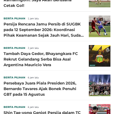
Cetak Gol!
BERITA PILIHAN
1 jam lalu
Persija Rencana Jamu Persib di SUGBK
pada 12 September 2026: Koordinasi
Pihak Keamanan Sejak Jauh Hari, Sudah
Kantongi Izin PPKGBK
BERITA PILIHAN
2 jam lalu
Tambah Daya Gedor, Bhayangkara FC
Rekrut Gelandang Serba Bisa Asal
Argentina Mauricio Vera
BERITA PILIHAN
6 jam lalu
Persebaya Juara Piala Presiden 2026,
Bernardo Tavares Ajak Bonek Penuhi
GBT pada 15 Agustus
BERITA PILIHAN
6 jam lalu
Shin Tae-yong Genjot Persija dalam TC