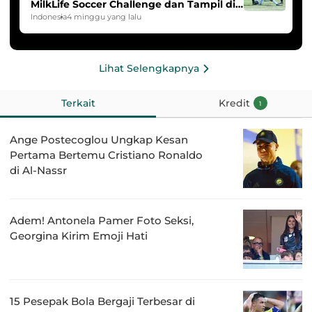
MilkLife Soccer Challenge dan Tampil di
HYDROPLUS Soccer League
Indonesia
4 minggu yang lalu
Lihat Selengkapnya
Terkait
Kredit
1
Ange Postecoglou Ungkap Kesan
Pertama Bertemu Cristiano Ronaldo
di Al-Nassr
Adem! Antonela Pamer Foto Seksi,
Georgina Kirim Emoji Hati
15 Pesepak Bola Bergaji Terbesar di