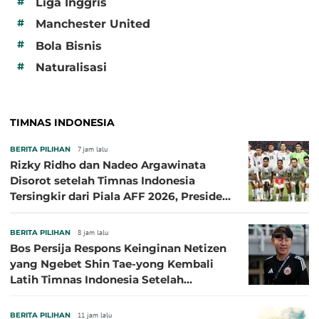
#
Liga Inggris
#
Manchester United
#
Bola Bisnis
#
Naturalisasi
TIMNAS INDONESIA
BERITA PILIHAN
7 jam lalu
Rizky Ridho dan Nadeo Argawinata
Disorot setelah Timnas Indonesia
Tersingkir dari Piala AFF 2026, Presiden
Persija Pasang Badan
BERITA PILIHAN
8 jam lalu
Bos Persija Respons Keinginan Netizen
yang Ngebet Shin Tae-yong Kembali
Latih Timnas Indonesia Setelah
Tersingkir dari Piala AFF 2026
BERITA PILIHAN
11 jam lalu