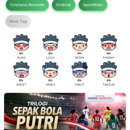
Cristiano Ronaldo
Endrick
SportBites
More Tag
0%
0%
0%
0%
SUKA
LUCU
SEDIH
MARAH
0%
0%
0%
0%
KAGET
ANEH
TAKUT
TAKJUB