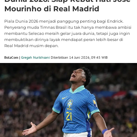
Mourinho di Real Madrid
Piala Dunia 2026 menjadi panggung penting bagi Endrick.
Penyerang muda Timnas Brasil itu tak hanya membawa ambisi
membantu Selecao meraih gelar juara dunia, tetapi juga ingin
membuktikan dirinya layak mendapat peran lebih besar di
Real Madrid musim depan.
BolaCom |
Gregah Nurikhsani
Diterbitkan 14 Juni 2026, 09:45 WIB