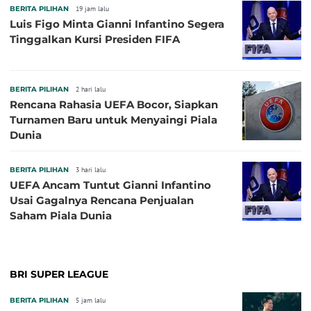
BERITA PILIHAN
19 jam lalu
Luis Figo Minta Gianni Infantino Segera
Tinggalkan Kursi Presiden FIFA
BERITA PILIHAN
2 hari lalu
Rencana Rahasia UEFA Bocor, Siapkan
Turnamen Baru untuk Menyaingi Piala
Dunia
BERITA PILIHAN
3 hari lalu
UEFA Ancam Tuntut Gianni Infantino
Usai Gagalnya Rencana Penjualan
Saham Piala Dunia
BRI SUPER LEAGUE
BERITA PILIHAN
5 jam lalu