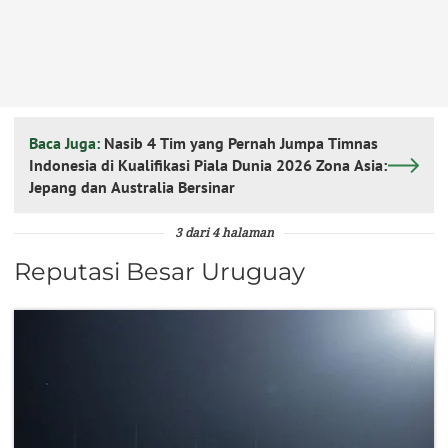
Baca Juga:
Nasib 4 Tim yang Pernah Jumpa Timnas
Indonesia di Kualifikasi Piala Dunia 2026 Zona Asia:
Jepang dan Australia Bersinar
3 dari 4 halaman
Reputasi Besar Uruguay