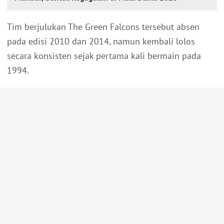
Tim berjulukan The Green Falcons tersebut absen
pada edisi 2010 dan 2014, namun kembali lolos
secara konsisten sejak pertama kali bermain pada
1994.