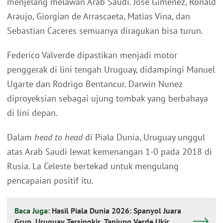
menjelang melawan Arab Saudi. Jose Gimenez, Ronald
Araujo, Giorgian de Arrascaeta, Matias Vina, dan
Sebastian Caceres semuanya diragukan bisa turun.
Federico Valverde dipastikan menjadi motor
penggerak di lini tengah Uruguay, didampingi Manuel
Ugarte dan Rodrigo Bentancur. Darwin Nunez
diproyeksian sebagai ujung tombak yang berbahaya
di lini depan.
Dalam
head to head
di Piala Dunia, Uruguay unggul
atas Arab Saudi lewat kemenangan 1-0 pada 2018 di
Rusia. La Celeste bertekad untuk mengulang
pencapaian positif itu.
Baca Juga:
Hasil Piala Dunia 2026: Spanyol Juara
Grup, Uruguay Tersingkir, Tanjung Verde Ukir