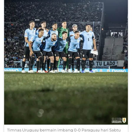
Timnas Uruguay bermain imbang 0-0 Paraguay hari Sabtu