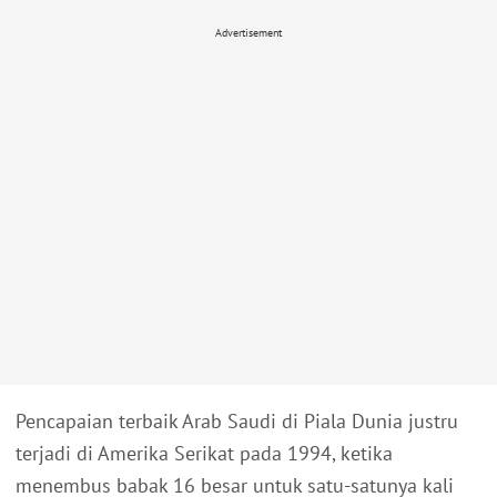
Advertisement
Pencapaian terbaik Arab Saudi di Piala Dunia justru
terjadi di Amerika Serikat pada 1994, ketika
menembus babak 16 besar untuk satu-satunya kali