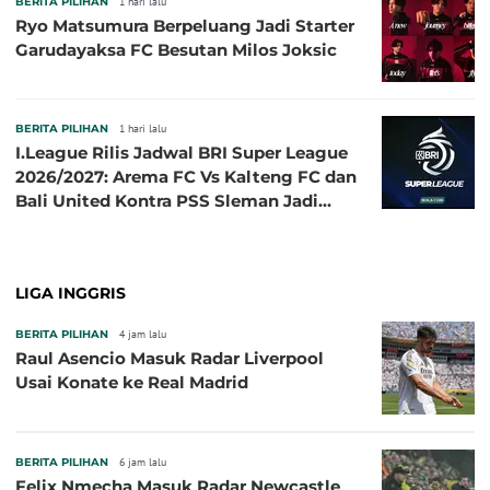
BERITA PILIHAN
1 hari lalu
Ryo Matsumura Berpeluang Jadi Starter
Garudayaksa FC Besutan Milos Joksic
BERITA PILIHAN
1 hari lalu
I.League Rilis Jadwal BRI Super League
2026/2027: Arema FC Vs Kalteng FC dan
Bali United Kontra PSS Sleman Jadi
Pembuka pada 4 September
LIGA INGGRIS
BERITA PILIHAN
4 jam lalu
Raul Asencio Masuk Radar Liverpool
Usai Konate ke Real Madrid
BERITA PILIHAN
6 jam lalu
Felix Nmecha Masuk Radar Newcastle