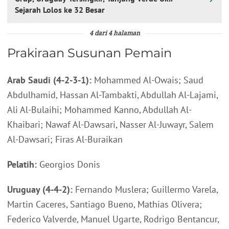
Sejarah Lolos ke 32 Besar
4 dari 4 halaman
Prakiraan Susunan Pemain
Arab Saudi (4-2-3-1):
Mohammed Al-Owais; Saud
Abdulhamid, Hassan Al-Tambakti, Abdullah Al-Lajami,
Ali Al-Bulaihi; Mohammed Kanno, Abdullah Al-
Khaibari; Nawaf Al-Dawsari, Nasser Al-Juwayr, Salem
Al-Dawsari; Firas Al-Buraikan
Pelatih:
Georgios Donis
Uruguay (4-4-2):
Fernando Muslera; Guillermo Varela,
Martin Caceres, Santiago Bueno, Mathias Olivera;
Federico Valverde, Manuel Ugarte, Rodrigo Bentancur,