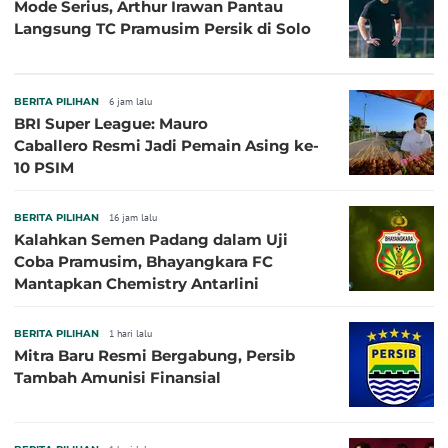
Mode Serius, Arthur Irawan Pantau
Langsung TC Pramusim Persik di Solo
BERITA PILIHAN
6 jam lalu
BRI Super League: Mauro
Caballero Resmi Jadi Pemain Asing ke-
10 PSIM
BERITA PILIHAN
16 jam lalu
Kalahkan Semen Padang dalam Uji
Coba Pramusim, Bhayangkara FC
Mantapkan Chemistry Antarlini
BERITA PILIHAN
1 hari lalu
Mitra Baru Resmi Bergabung, Persib
Tambah Amunisi Finansial