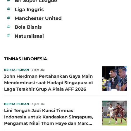
Bri Super League
#
Liga Inggris
#
Manchester United
#
Bola Bisnis
#
Naturalisasi
TIMNAS INDONESIA
BERITA PILIHAN
5 jam lalu
John Herdman Pertahankan Gaya Main
Mendominasi saat Hadapi Singapura di
Laga Terakhir Grup A Piala AFF 2026
BERITA PILIHAN
6 jam lalu
Lini Tengah Jadi Kunci Timnas
Indonesia untuk Kandaskan Singapura,
Pengamat Nilai Thom Haye dan Marc
Klok Sebaiknya Tidak Tampil Bareng