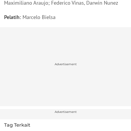
Maximiliano Araujo; Federico Vinas, Darwin Nunez
Pelatih:
Marcelo Bielsa
Advertisement
Advertisement
Tag Terkait