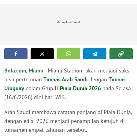
Advertisement
Bola.com, Miami -
Miami Stadium akan menjadi saksi
bisu pertemuan
Timnas Arab Saudi
dengan
Timnas
Uruguay
dalam Grup H
Piala Dunia 2026
pada Selasa
(16/6/2026) dini hari WIB.
Arab Saudi membawa catatan panjang di Piala Dunia,
dengan edisi 2026 menjadi penampilan ketujuh di
turnamen empat tahunan tersebut.