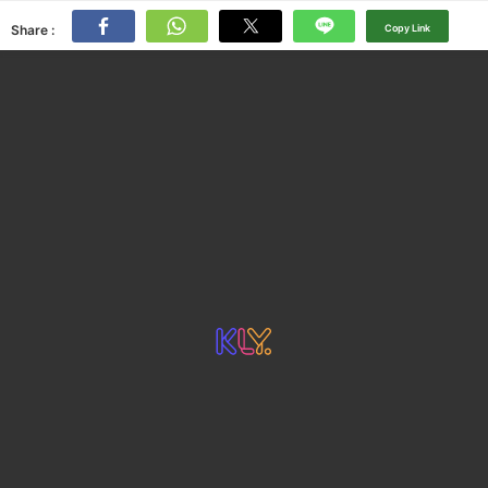
Share :
Copy Link