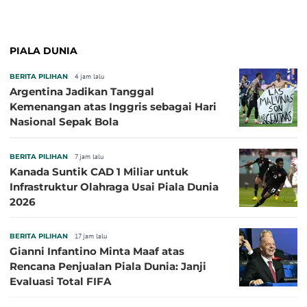
PIALA DUNIA
BERITA PILIHAN
4 jam lalu
Argentina Jadikan Tanggal
Kemenangan atas Inggris sebagai Hari
Nasional Sepak Bola
BERITA PILIHAN
7 jam lalu
Kanada Suntik CAD 1 Miliar untuk
Infrastruktur Olahraga Usai Piala Dunia
2026
BERITA PILIHAN
17 jam lalu
Gianni Infantino Minta Maaf atas
Rencana Penjualan Piala Dunia: Janji
Evaluasi Total FIFA