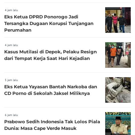
4 jam lalu
Eks Ketua DPRD Ponorogo Jadi
Tersangka Dugaan Korupsi Tunjangan
Perumahan
4 jam lalu
Kasus Mutilasi di Depok, Pelaku Resign
dari Tempat Kerja Saat Hari Kejadian
5 jam lalu
Eks Ketua Yayasan Bantah Narkoba dan
CD Porno di Sekolah Jaksel Miliknya
6 jam lalu
Prabowo Sedih Indonesia Tak Lolos Piala
Dunia: Masa Cape Verde Masuk