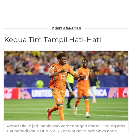
2 dari 4 halaman
Kedua Tim Tampil Hati-Hati
Amad Diallo jadi pahlawan kemenangan Pantai Gading atas
Ekuador di Piala Dunia 2026 berkat gol tunggalnya pada