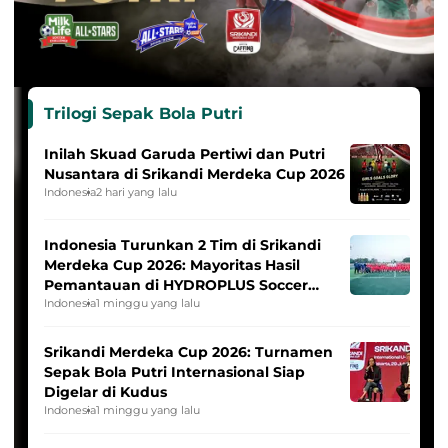
Trilogi Sepak Bola Putri
Inilah Skuad Garuda Pertiwi dan Putri
Nusantara di Srikandi Merdeka Cup 2026
Indonesia
2 hari yang lalu
Indonesia Turunkan 2 Tim di Srikandi
Merdeka Cup 2026: Mayoritas Hasil
Pemantauan di HYDROPLUS Soccer
League
Indonesia
1 minggu yang lalu
Srikandi Merdeka Cup 2026: Turnamen
Sepak Bola Putri Internasional Siap
Digelar di Kudus
Indonesia
1 minggu yang lalu