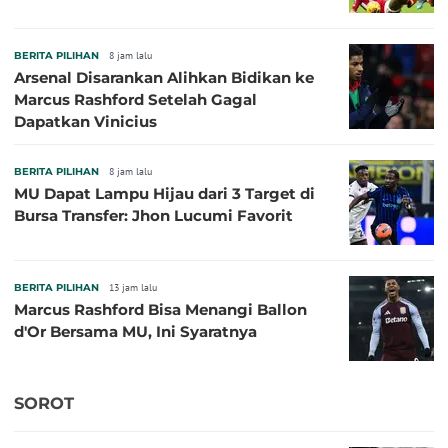
BERITA PILIHAN
8 jam lalu
Arsenal Disarankan Alihkan Bidikan ke
Marcus Rashford Setelah Gagal
Dapatkan Vinicius
BERITA PILIHAN
8 jam lalu
MU Dapat Lampu Hijau dari 3 Target di
Bursa Transfer: Jhon Lucumi Favorit
BERITA PILIHAN
13 jam lalu
Marcus Rashford Bisa Menangi Ballon
d'Or Bersama MU, Ini Syaratnya
SOROT