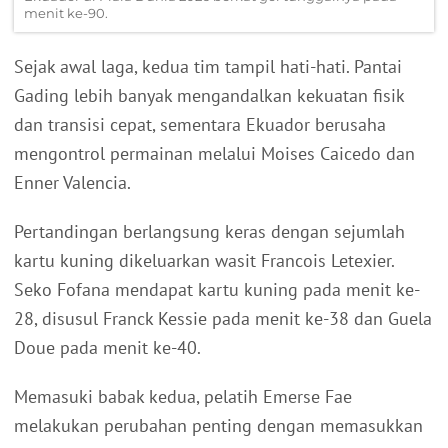
menit ke-90.
Sejak awal laga, kedua tim tampil hati-hati. Pantai
Gading lebih banyak mengandalkan kekuatan fisik
dan transisi cepat, sementara Ekuador berusaha
mengontrol permainan melalui Moises Caicedo dan
Enner Valencia.
Pertandingan berlangsung keras dengan sejumlah
kartu kuning dikeluarkan wasit Francois Letexier.
Seko Fofana mendapat kartu kuning pada menit ke-
28, disusul Franck Kessie pada menit ke-38 dan Guela
Doue pada menit ke-40.
Memasuki babak kedua, pelatih Emerse Fae
melakukan perubahan penting dengan memasukkan