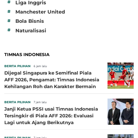
#
Liga Inggris
#
Manchester United
#
Bola Bisnis
#
Naturalisasi
TIMNAS INDONESIA
BERITA PILIHAN
6 jam lalu
Dijegal Singapura ke Semifinal Piala
AFF 2026, Pengamat: Timnas Indonesia
Kehilangan Roh dan Karakter Bermain
BERITA PILIHAN
7 jam lalu
Janji Ketua PSSI usai Timnas Indonesia
Tersingkir di Piala AFF 2026: Evaluasi
Lagi untuk Ajang Berikutnya
BERITA PILIHAN
7 jam lalu