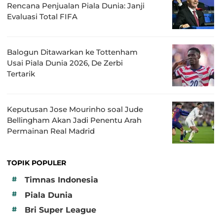
Rencana Penjualan Piala Dunia: Janji
Evaluasi Total FIFA
Balogun Ditawarkan ke Tottenham
Usai Piala Dunia 2026, De Zerbi
Tertarik
Keputusan Jose Mourinho soal Jude
Bellingham Akan Jadi Penentu Arah
Permainan Real Madrid
TOPIK POPULER
#
Timnas Indonesia
#
Piala Dunia
#
Bri Super League