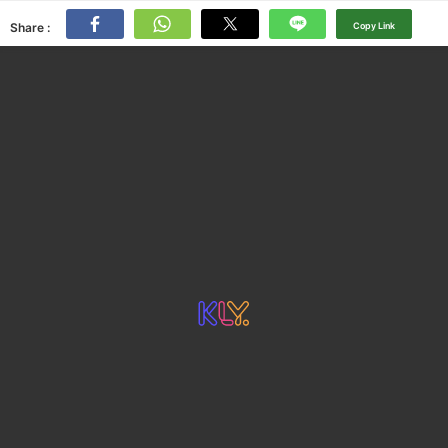
Share :
Copy Link