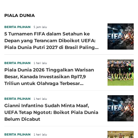
PIALA DUNIA
BERITA PILIHAN
5 jam lalu
5 Turnamen FIFA dalam Setahun ke
Depan yang Terancam Diboikot UEFA:
Piala Dunia Putri 2027 di Brasil Paling
Besar
BERITA PILIHAN
1 hari lalu
Piala Dunia 2026 Tinggalkan Warisan
Besar, Kanada Investasikan Rp17,9
Triliun untuk Olahraga Terbesar
Sepanjang Sejarah
BERITA PILIHAN
1 hari lalu
Gianni Infantino Sudah Minta Maaf,
UEFA Tetap Ngotot: Boikot Piala Dunia
Belum Dicabut
BERITA PILIHAN
1 hari lalu