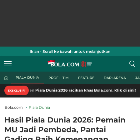
Iklan - Scroll ke bawah untuk melanjutkan
PIALA DUNIA
PROFIL TIM
FEATURE
DARI ARENA
J
 Piala Dunia 2026 racikan khas Bola.com. Klik di sini!
EKSKLUSIF!
Bola.com
Piala Dunia
Hasil Piala Dunia 2026: Pemain
MU Jadi Pembeda, Pantai
Gading Raih Kemenangan