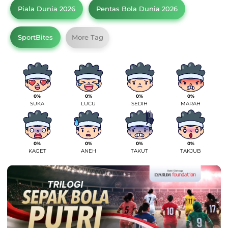
Piala Dunia 2026
Pentas Bola Dunia 2026
SportBites
More Tag
0%
0%
0%
0%
SUKA
LUCU
SEDIH
MARAH
0%
0%
0%
0%
KAGET
ANEH
TAKUT
TAKJUB