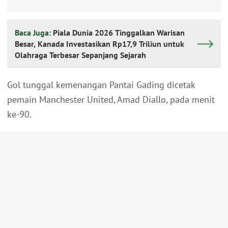
Baca Juga:
Piala Dunia 2026 Tinggalkan Warisan
Besar, Kanada Investasikan Rp17,9 Triliun untuk
Olahraga Terbesar Sepanjang Sejarah
Gol tunggal kemenangan Pantai Gading dicetak
pemain Manchester United, Amad Diallo, pada menit
ke-90.