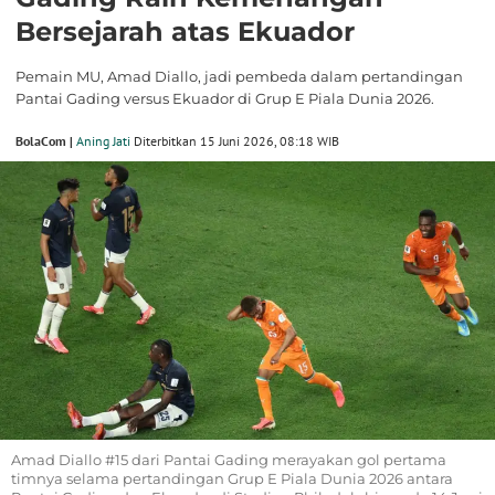
Bersejarah atas Ekuador
Pemain MU, Amad Diallo, jadi pembeda dalam pertandingan
Pantai Gading versus Ekuador di Grup E Piala Dunia 2026.
BolaCom |
Aning Jati
Diterbitkan 15 Juni 2026, 08:18 WIB
Amad Diallo #15 dari Pantai Gading merayakan gol pertama
timnya selama pertandingan Grup E Piala Dunia 2026 antara