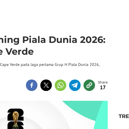
ming Piala Dunia 2026:
e Verde
 Cape Verde pada laga pertama Grup H Piala Dunia 2026,
17
TR