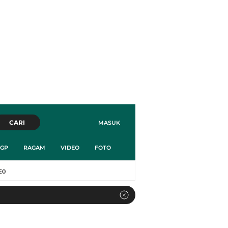
CARI
MASUK
GP
RAGAM
VIDEO
FOTO
EO