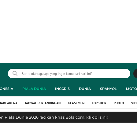
ONESIA
PIALA DUNIA
INGGRIS
DUNIA
SPANYOL
MOTO
DARI ARENA
JADWAL PERTANDINGAN
KLASEMEN
TOP SKOR
PHOTO
VID
 Piala Dunia 2026 racikan khas Bola.com. Klik di sini!