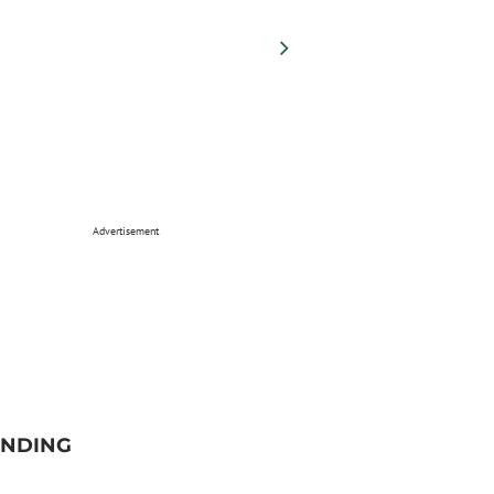
Advertisement
ENDING