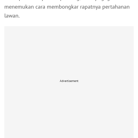
menemukan cara membongkar rapatnya pertahanan
lawan.
Advertisement