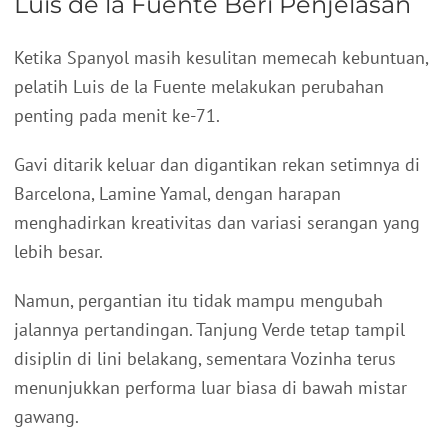
Luis de la Fuente Beri Penjelasan
Ketika Spanyol masih kesulitan memecah kebuntuan,
pelatih Luis de la Fuente melakukan perubahan
penting pada menit ke-71.
Gavi ditarik keluar dan digantikan rekan setimnya di
Barcelona, Lamine Yamal, dengan harapan
menghadirkan kreativitas dan variasi serangan yang
lebih besar.
Namun, pergantian itu tidak mampu mengubah
jalannya pertandingan. Tanjung Verde tetap tampil
disiplin di lini belakang, sementara Vozinha terus
menunjukkan performa luar biasa di bawah mistar
gawang.