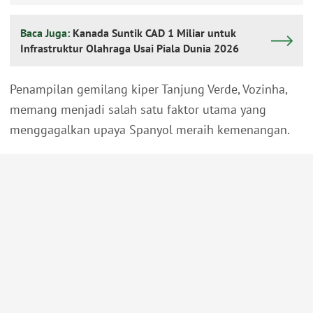
Baca Juga:
Kanada Suntik CAD 1 Miliar untuk
Infrastruktur Olahraga Usai Piala Dunia 2026
Penampilan gemilang kiper Tanjung Verde, Vozinha,
memang menjadi salah satu faktor utama yang
menggagalkan upaya Spanyol meraih kemenangan.