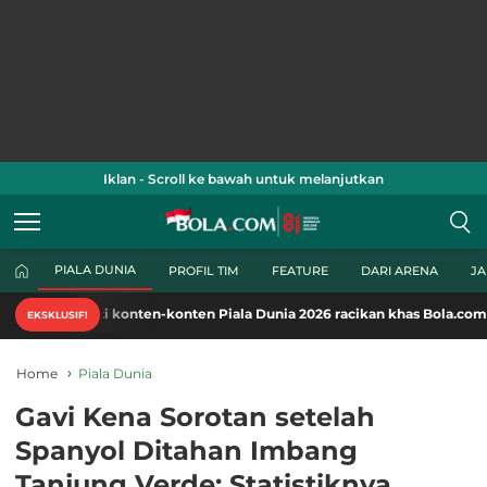
Iklan - Scroll ke bawah untuk melanjutkan
PIALA DUNIA
PROFIL TIM
FEATURE
DARI ARENA
J
i konten-konten Piala Dunia 2026 racikan khas Bola.com. Klik di sini!
EKSKLUSIF!
Home
Piala Dunia
Gavi Kena Sorotan setelah
Spanyol Ditahan Imbang
Tanjung Verde: Statistiknya