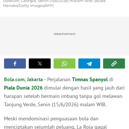
Stadium, Georgia, Senin (15/6/2026) malam WIB. (Buda
Mendes/Getty Images/AFP)
Advertisement
Bola.com, Jakarta -
Perjalanan
Timnas Spanyol
di
Piala Dunia 2026
dimulai dengan hasil yang jauh dari
harapan setelah bermain imbang tanpa gol melawan
Tanjung Verde, Senin (15/6/2026) malam WIB.
Meski mendominasi penguasaan bola dan
menciptakan sejumlah peluang, La Roja gagal