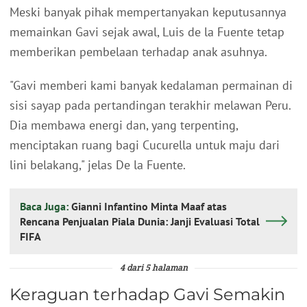
Meski banyak pihak mempertanyakan keputusannya
memainkan Gavi sejak awal, Luis de la Fuente tetap
memberikan pembelaan terhadap anak asuhnya.
"Gavi memberi kami banyak kedalaman permainan di
sisi sayap pada pertandingan terakhir melawan Peru.
Dia membawa energi dan, yang terpenting,
menciptakan ruang bagi Cucurella untuk maju dari
lini belakang," jelas De la Fuente.
Baca Juga:
Gianni Infantino Minta Maaf atas
Rencana Penjualan Piala Dunia: Janji Evaluasi Total
FIFA
4 dari 5 halaman
Keraguan terhadap Gavi Semakin