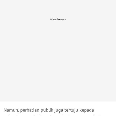
Advertisement
Namun, perhatian publik juga tertuju kepada