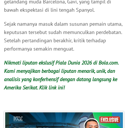
gelandang muda Barcelona, Gavi, yang tampil di
bawah ekspektasi di lini tengah Spanyol.
Sejak namanya masuk dalam susunan pemain utama,
keputusan tersebut sudah memunculkan perdebatan.
Setelah pertandingan berakhir, kritik terhadap
performanya semakin menguat.
Nikmati liputan ekslusif Piala Dunia 2026 di Bola.com.
Kami menyajikan berbagai liputan menarik, unik, dan
analisis yang konferhensif dengan datang langsung ke
Amerika Serikat. Klik link ini!