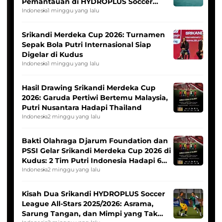
Pemantauan di HYDROPLUS Soccer
League
Indonesia
1 minggu yang lalu
Srikandi Merdeka Cup 2026: Turnamen
Sepak Bola Putri Internasional Siap
Digelar di Kudus
Indonesia
1 minggu yang lalu
Hasil Drawing Srikandi Merdeka Cup
2026: Garuda Pertiwi Bertemu Malaysia,
Putri Nusantara Hadapi Thailand
Indonesia
2 minggu yang lalu
Bakti Olahraga Djarum Foundation dan
PSSI Gelar Srikandi Merdeka Cup 2026 di
Kudus: 2 Tim Putri Indonesia Hadapi 6
Tim Asia
Indonesia
2 minggu yang lalu
Kisah Dua Srikandi HYDROPLUS Soccer
League All-Stars 2025/2026: Asrama,
Sarung Tangan, dan Mimpi yang Tak