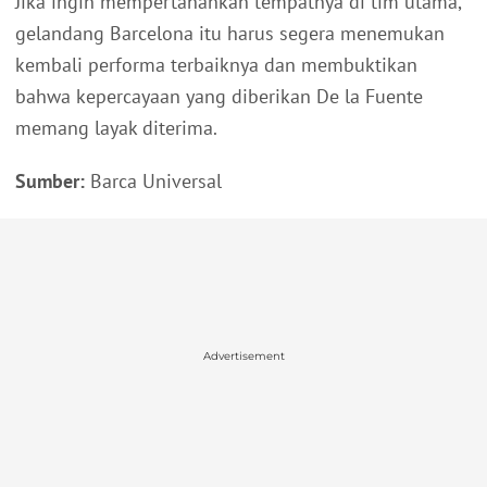
Jika ingin mempertahankan tempatnya di tim utama,
gelandang Barcelona itu harus segera menemukan
kembali performa terbaiknya dan membuktikan
bahwa kepercayaan yang diberikan De la Fuente
memang layak diterima.
Sumber:
Barca Universal
Advertisement