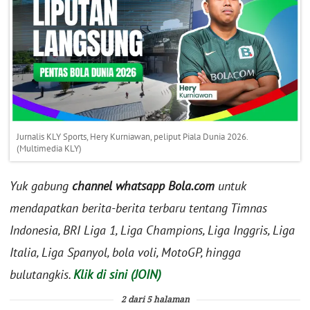
Jurnalis KLY Sports, Hery Kurniawan, peliput Piala Dunia 2026.
(Multimedia KLY)
Yuk gabung
channel whatsapp Bola.com
untuk
mendapatkan berita-berita terbaru tentang Timnas
Indonesia, BRI Liga 1, Liga Champions, Liga Inggris, Liga
Italia, Liga Spanyol, bola voli, MotoGP, hingga
bulutangkis.
Klik di sini (JOIN)
2 dari 5 halaman