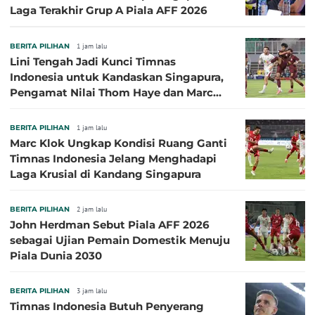
Laga Terakhir Grup A Piala AFF 2026
BERITA PILIHAN
1 jam lalu
Lini Tengah Jadi Kunci Timnas
Indonesia untuk Kandaskan Singapura,
Pengamat Nilai Thom Haye dan Marc
Klok Sebaiknya Tidak Tampil Bareng
BERITA PILIHAN
1 jam lalu
Marc Klok Ungkap Kondisi Ruang Ganti
Timnas Indonesia Jelang Menghadapi
Laga Krusial di Kandang Singapura
BERITA PILIHAN
2 jam lalu
John Herdman Sebut Piala AFF 2026
sebagai Ujian Pemain Domestik Menuju
Piala Dunia 2030
BERITA PILIHAN
3 jam lalu
Timnas Indonesia Butuh Penyerang