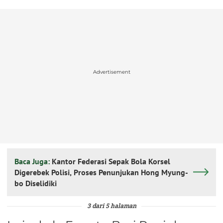
Advertisement
Baca Juga:
Kantor Federasi Sepak Bola Korsel
Digerebek Polisi, Proses Penunjukan Hong Myung-
bo Diselidiki
3 dari 5 halaman