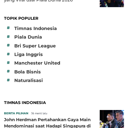
TOPIK POPULER
#
Timnas Indonesia
#
Piala Dunia
#
Bri Super League
#
Liga Inggris
#
Manchester United
#
Bola Bisnis
#
Naturalisasi
TIMNAS INDONESIA
BERITA PILIHAN
36 menit lalu
John Herdman Pertahankan Gaya Main
Mendominasi saat Hadapi Singapura di