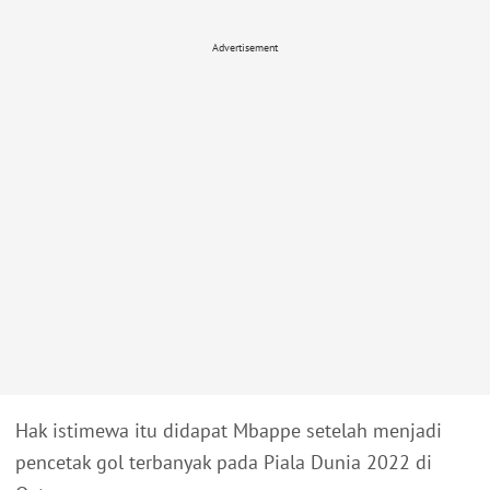
Advertisement
Hak istimewa itu didapat Mbappe setelah menjadi
pencetak gol terbanyak pada Piala Dunia 2022 di