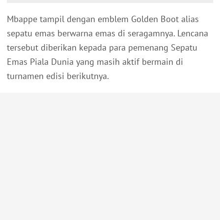
Mbappe tampil dengan emblem Golden Boot alias
sepatu emas berwarna emas di seragamnya. Lencana
tersebut diberikan kepada para pemenang Sepatu
Emas Piala Dunia yang masih aktif bermain di
turnamen edisi berikutnya.