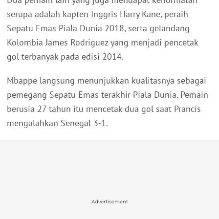
serupa adalah kapten Inggris Harry Kane, peraih
Sepatu Emas Piala Dunia 2018, serta gelandang
Kolombia James Rodriguez yang menjadi pencetak
gol terbanyak pada edisi 2014.
Mbappe langsung menunjukkan kualitasnya sebagai
pemegang Sepatu Emas terakhir Piala Dunia. Pemain
berusia 27 tahun itu mencetak dua gol saat Prancis
mengalahkan Senegal 3-1.
Advertisement