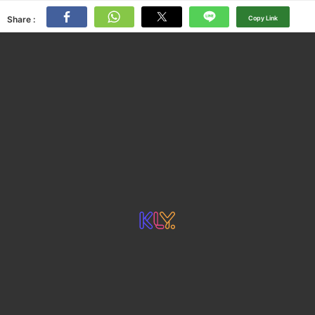
Share :
Copy Link