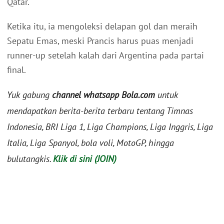
Qatar.
Ketika itu, ia mengoleksi delapan gol dan meraih
Sepatu Emas, meski Prancis harus puas menjadi
runner-up setelah kalah dari Argentina pada partai
final.
Yuk gabung
channel whatsapp Bola.com
untuk
mendapatkan berita-berita terbaru tentang Timnas
Indonesia, BRI Liga 1, Liga Champions, Liga Inggris, Liga
Italia, Liga Spanyol, bola voli, MotoGP, hingga
bulutangkis.
Klik di sini (JOIN)