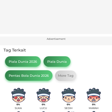
Advertisement
Tag Terkait
Piala Dunia 2026
Piala Dunia
Pentas Bola Dunia 2026
More Tag
0%
0%
0%
0%
SUKA
LUCU
SEDIH
MARAH