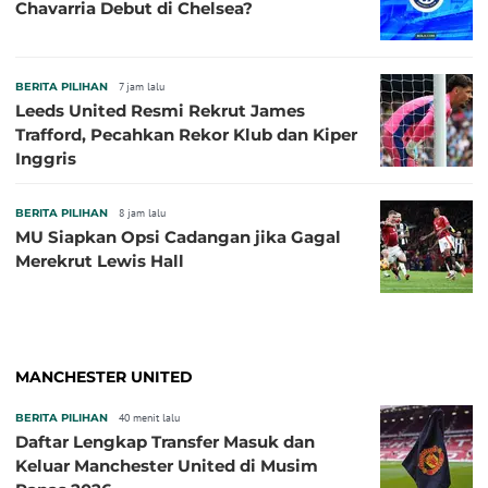
Chavarria Debut di Chelsea?
BERITA PILIHAN
7 jam lalu
Leeds United Resmi Rekrut James
Trafford, Pecahkan Rekor Klub dan Kiper
Inggris
BERITA PILIHAN
8 jam lalu
MU Siapkan Opsi Cadangan jika Gagal
Merekrut Lewis Hall
MANCHESTER UNITED
BERITA PILIHAN
40 menit lalu
Daftar Lengkap Transfer Masuk dan
Keluar Manchester United di Musim