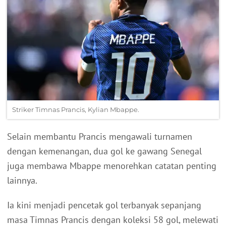
Striker Timnas Prancis, Kylian Mbappe.
Selain membantu Prancis mengawali turnamen
dengan kemenangan, dua gol ke gawang Senegal
juga membawa Mbappe menorehkan catatan penting
lainnya.
Ia kini menjadi pencetak gol terbanyak sepanjang
masa Timnas Prancis dengan koleksi 58 gol, melewati