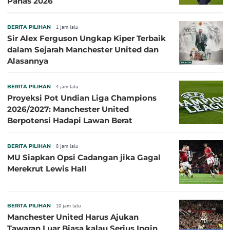
Panas 2026
BERITA PILIHAN
1 jam lalu
Sir Alex Ferguson Ungkap Kiper Terbaik
dalam Sejarah Manchester United dan
Alasannya
BERITA PILIHAN
4 jam lalu
Proyeksi Pot Undian Liga Champions
2026/2027: Manchester United
Berpotensi Hadapi Lawan Berat
BERITA PILIHAN
8 jam lalu
MU Siapkan Opsi Cadangan jika Gagal
Merekrut Lewis Hall
BERITA PILIHAN
10 jam lalu
Manchester United Harus Ajukan
Tawaran Luar Biasa kalau Serius Ingin