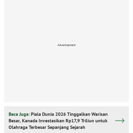
Advertisement
Baca Juga:
Piala Dunia 2026 Tinggalkan Warisan
Besar, Kanada Investasikan Rp17,9 Triliun untuk
Olahraga Terbesar Sepanjang Sejarah