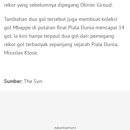
rekor yang sebelumnya dipegang Olivier Giroud.
Tambahan dua gol tersebut juga membuat koleksi
gol Mbappe di putaran final Piala Dunia mencapai 14
gol. Ia kini hanya terpaut dua gol dari pemegang
rekor gol terbanyak sepanjang sejarah Piala Dunia,
Miroslav Klose.
Sumber:
The Sun
Advertisement