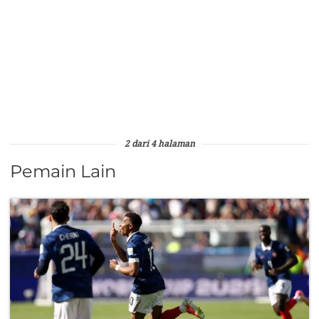
2 dari 4 halaman
Pemain Lain