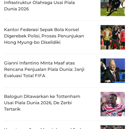
Infrastruktur Olahraga Usai Piala
Dunia 2026
Kantor Federasi Sepak Bola Korsel
Digerebek Polisi, Proses Penunjukan
Hong Myung-bo Diselidiki
Gianni Infantino Minta Maaf atas
Rencana Penjualan Piala Dunia: Janji
Evaluasi Total FIFA
Balogun Ditawarkan ke Tottenham
Usai Piala Dunia 2026, De Zerbi
Tertarik