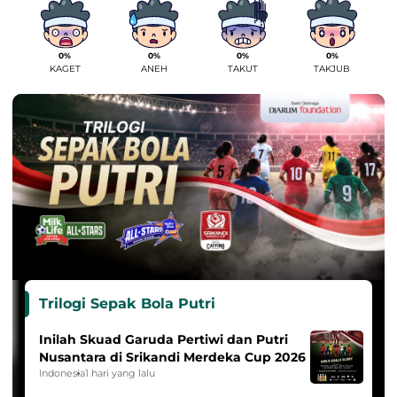
0%
0%
0%
0%
KAGET
ANEH
TAKUT
TAKJUB
Trilogi Sepak Bola Putri
Inilah Skuad Garuda Pertiwi dan Putri
Nusantara di Srikandi Merdeka Cup 2026
Indonesia
1 hari yang lalu