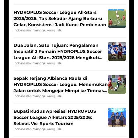
HYDROPLUS Soccer League All-Stars
2025/2026: Tak Sekadar Ajang Berburu
Gelar, Konsistensi Jadi Kunci Pembinaan
Indonesia
2 minggu yang lalu
Dua Jalan, Satu Tujuan: Pengalaman
Inspiratif 2 Pemain HYDROPLUS Soccer
League All-Stars 2025/2026 Mengikuti
Seleksi Timnas Indonesia Putri
Indonesia
2 minggu yang lalu
Sepak Terjang Albianca Raula di
HYDROPLUS Soccer League: Menemukan
Jalan untuk Mengejar Mimpi ke Timnas
Indonesia Putri
Indonesia
3 minggu yang lalu
Bupati Kudus Apresiasi HYDROPLUS
Soccer League All-Stars 2025/2026:
Selaras Visi Sports Tourism
Indonesia
3 minggu yang lalu