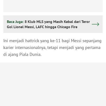
Baca Juga:
8 Klub MLS yang Masih Kebal dari Teror
Gol Lionel Messi, LAFC hingga Chicago Fire
Ini menjadi hattrick yang ke-11 bagi Messi sepanjang
karier internasionalnya, tetapi menjadi yang pertama
di ajang Piala Dunia.