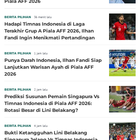
Piala AFF 2026
BERITA PILIHAN
36 menit lalu
Hadapi Timnas Indonesia di Laga
Terakhir Grup A Piala AFF 2026, Ilhan
Fandi Ingin Menikmati Pertandingan
BERITA PILIHAN
1 jam lalu
Punya Darah Indonesia, Ilhan Fandi Siap
Lanjutkan Warisan Ayah di Piala AFF
2026
BERITA PILIHAN
2 jam lalu
Prediksi Susunan Pemain Singapura Vs
Timnas Indonesia di Piala AFF 2026:
Rotasi Besar di Lini Belakang?
BERITA PILIHAN
4 jam lalu
Bukti Ketangguhan Lini Belakang
Singapura Jelang Vs Timnas Indonesia