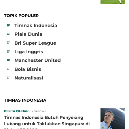
TOPIK POPULER
#
Timnas Indonesia
#
Piala Dunia
#
Bri Super League
#
Liga Inggris
#
Manchester United
#
Bola Bisnis
#
Naturalisasi
TIMNAS INDONESIA
BERITA PILIHAN
5 menit lalu
Timnas Indonesia Butuh Penyerang
Lubang untuk Taklukkan Singapura di