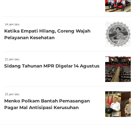
14 jam lalu
Ketika Empati Hilang, Coreng Wajah
Pelayanan Kesehatan
22 jam lalu
Sidang Tahunan MPR Digelar 14 Agustus
23 jam lalu
Menko Polkam Bantah Pemasangan
Pagar Mal Antisipasi Kerusuhan