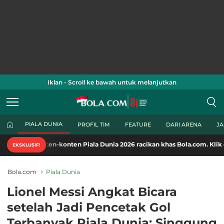
Iklan - Scroll ke bawah untuk melanjutkan
PIALA DUNIA
PROFIL TIM
FEATURE
DARI ARENA
J
en-konten Piala Dunia 2026 racikan khas Bola.com. Klik di sini!
EKSKLUSIF!
Bola.com
Piala Dunia
Lionel Messi Angkat Bicara
setelah Jadi Pencetak Gol
Terbanyak Piala Dunia: Singgung