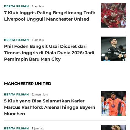
BERITA PILIHAN
7 jam lalu
7 Klub Inggris Paling Bergelimang Trofi:
Liverpool Ungguli Manchester United
BERITA PILIHAN
7 jam lalu
Phil Foden Bangkit Usai Dicoret dari
Timnas Inggris di Piala Dunia 2026: Jadi
Pemimpin Baru Man City
MANCHESTER UNITED
BERITA PILIHAN
21 menit lalu
5 Klub yang Bisa Selamatkan Karier
Marcus Rashford: Arsenal hingga Bayern
Munchen
BERITA PILIHAN
3 jam lalu