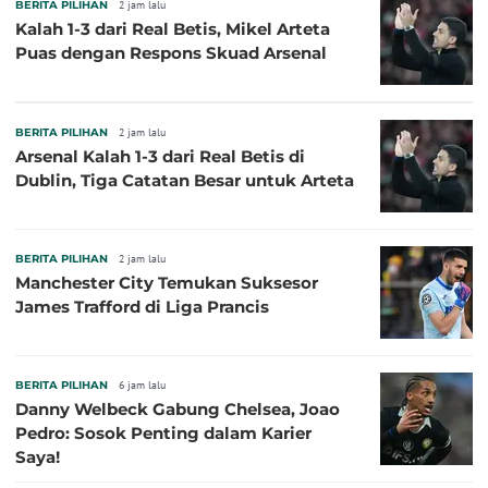
BERITA PILIHAN
2 jam lalu
Kalah 1-3 dari Real Betis, Mikel Arteta
Puas dengan Respons Skuad Arsenal
BERITA PILIHAN
2 jam lalu
Arsenal Kalah 1-3 dari Real Betis di
Dublin, Tiga Catatan Besar untuk Arteta
BERITA PILIHAN
2 jam lalu
Manchester City Temukan Suksesor
James Trafford di Liga Prancis
BERITA PILIHAN
6 jam lalu
Danny Welbeck Gabung Chelsea, Joao
Pedro: Sosok Penting dalam Karier
Saya!