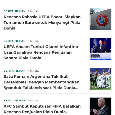
BERITA PILIHAN
2 hari lalu
Rencana Rahasia UEFA Bocor, Siapkan
Turnamen Baru untuk Menyaingi Piala
Dunia
BERITA PILIHAN
3 hari lalu
UEFA Ancam Tuntut Gianni Infantino
Usai Gagalnya Rencana Penjualan
Saham Piala Dunia
BERITA PILIHAN
4 hari lalu
Satu Pemain Argentina Tak Ikut
Berselebrasi dengan Membentangkan
Spanduk Falklands saat Piala Dunia
2026, Jadi Sasaran Kritik
BERITA PILIHAN
4 hari lalu
AFC Sambut Keputusan FIFA Batalkan
Rencana Penjualan Piala Dunia,