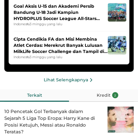
Goal Aksis U-15 dan Akademi Persib
Bandung U-18 Jadi Kampiun
HYDROPLUS Soccer League All-Stars
2025/2026
Indonesia
3 minggu yang lalu
Cipta Cendikia FA dan Misi Membina
Atlet Cerdas: Merekrut Banyak Lulusan
MilkLife Soccer Challenge dan Tampil di
HYDROPLUS Soccer League
Indonesia
3 minggu yang lalu
Lihat Selengkapnya
Terkait
Kredit
2
10 Pencetak Gol Terbanyak dalam
Sejarah 5 Liga Top Eropa: Harry Kane di
Posisi Ketujuh, Messi atau Ronaldo
Teratas?