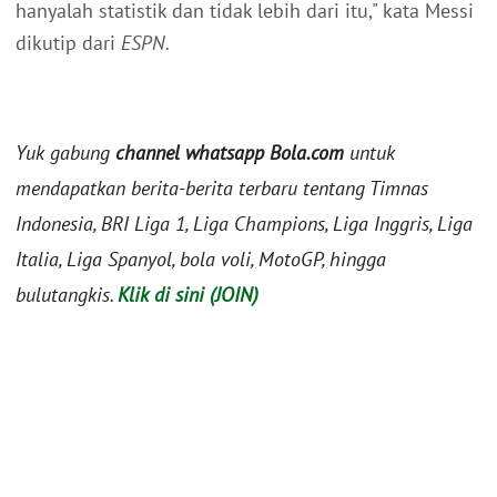
hanyalah statistik dan tidak lebih dari itu," kata Messi
dikutip dari
ESPN.
Yuk gabung
channel whatsapp Bola.com
untuk
mendapatkan berita-berita terbaru tentang Timnas
Indonesia, BRI Liga 1, Liga Champions, Liga Inggris, Liga
Italia, Liga Spanyol, bola voli, MotoGP, hingga
bulutangkis.
Klik di sini (JOIN)