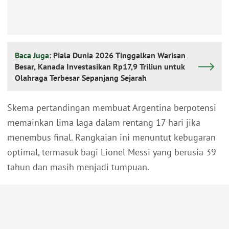
Baca Juga:
Piala Dunia 2026 Tinggalkan Warisan
Besar, Kanada Investasikan Rp17,9 Triliun untuk
Olahraga Terbesar Sepanjang Sejarah
Skema pertandingan membuat Argentina berpotensi
memainkan lima laga dalam rentang 17 hari jika
menembus final. Rangkaian ini menuntut kebugaran
optimal, termasuk bagi Lionel Messi yang berusia 39
tahun dan masih menjadi tumpuan.