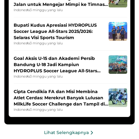
Jalan untuk Mengejar Mimpi ke Timnas
Indonesia Putri
Indonesia
3 minggu yang lalu
Bupati Kudus Apresiasi HYDROPLUS
Soccer League All-Stars 2025/2026:
Selaras Visi Sports Tourism
Indonesia
3 minggu yang lalu
Goal Aksis U-15 dan Akademi Persib
Bandung U-18 Jadi Kampiun
HYDROPLUS Soccer League All-Stars
2025/2026
Indonesia
3 minggu yang lalu
Cipta Cendikia FA dan Misi Membina
Atlet Cerdas: Merekrut Banyak Lulusan
MilkLife Soccer Challenge dan Tampil di
HYDROPLUS Soccer League
Indonesia
3 minggu yang lalu
Lihat Selengkapnya