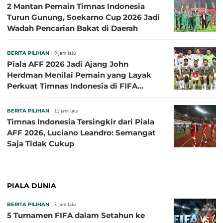
2 Mantan Pemain Timnas Indonesia
Turun Gunung, Soekarno Cup 2026 Jadi
Wadah Pencarian Bakat di Daerah
BERITA PILIHAN
9 jam lalu
Piala AFF 2026 Jadi Ajang John
Herdman Menilai Pemain yang Layak
Perkuat Timnas Indonesia di FIFA
ASEAN Cup 2026
BERITA PILIHAN
11 jam lalu
Timnas Indonesia Tersingkir dari Piala
AFF 2026, Luciano Leandro: Semangat
Saja Tidak Cukup
PIALA DUNIA
BERITA PILIHAN
5 jam lalu
5 Turnamen FIFA dalam Setahun ke