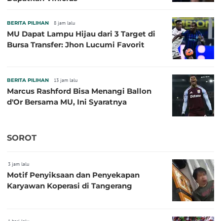
BERITA PILIHAN
8 jam lalu
MU Dapat Lampu Hijau dari 3 Target di
Bursa Transfer: Jhon Lucumi Favorit
BERITA PILIHAN
13 jam lalu
Marcus Rashford Bisa Menangi Ballon
d'Or Bersama MU, Ini Syaratnya
SOROT
3 jam lalu
Motif Penyiksaan dan Penyekapan
Karyawan Koperasi di Tangerang