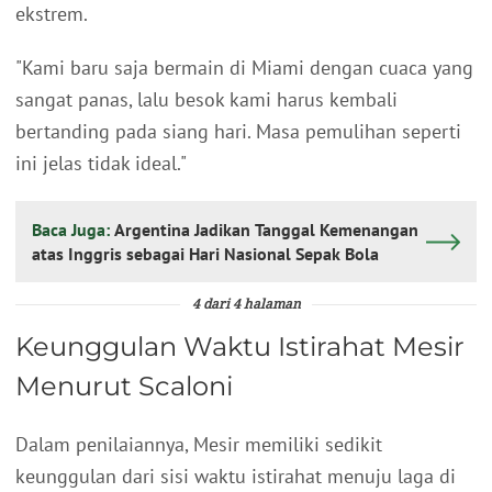
ekstrem.
"Kami baru saja bermain di Miami dengan cuaca yang
sangat panas, lalu besok kami harus kembali
bertanding pada siang hari. Masa pemulihan seperti
ini jelas tidak ideal."
Baca Juga:
Argentina Jadikan Tanggal Kemenangan
atas Inggris sebagai Hari Nasional Sepak Bola
4 dari 4 halaman
Keunggulan Waktu Istirahat Mesir
Menurut Scaloni
Dalam penilaiannya, Mesir memiliki sedikit
keunggulan dari sisi waktu istirahat menuju laga di