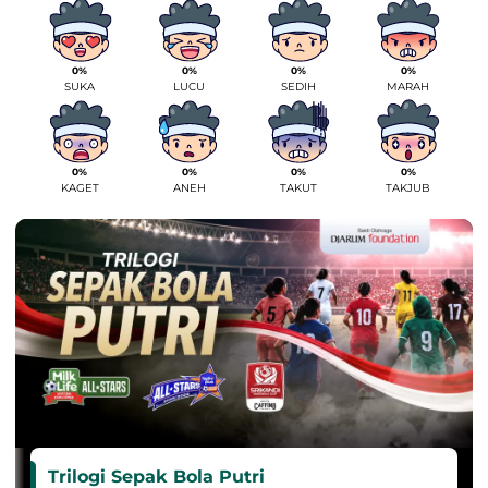
0%
0%
0%
0%
SUKA
LUCU
SEDIH
MARAH
0%
0%
0%
0%
KAGET
ANEH
TAKUT
TAKJUB
Trilogi Sepak Bola Putri