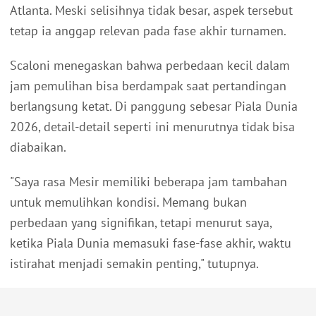
Atlanta. Meski selisihnya tidak besar, aspek tersebut
tetap ia anggap relevan pada fase akhir turnamen.
Scaloni menegaskan bahwa perbedaan kecil dalam
jam pemulihan bisa berdampak saat pertandingan
berlangsung ketat. Di panggung sebesar Piala Dunia
2026, detail-detail seperti ini menurutnya tidak bisa
diabaikan.
"Saya rasa Mesir memiliki beberapa jam tambahan
untuk memulihkan kondisi. Memang bukan
perbedaan yang signifikan, tetapi menurut saya,
ketika Piala Dunia memasuki fase-fase akhir, waktu
istirahat menjadi semakin penting," tutupnya.