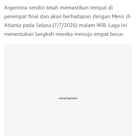
Argentina sendiri telah memastikan tempat di
perempat final dan akan berhadapan dengan Mesir di
Atlanta pada Selasa (7/7/2026) malam WIB. Laga ini
menentukan langkah mereka menuju empat besar.
Advertisement