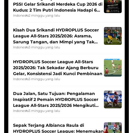
PSSI Gelar Srikandi Merdeka Cup 2026 di
Kudus: 2 Tim Putri Indonesia Hadapi 6
Tim Asia
Indonesia
2 minggu yang lalu
Kisah Dua Srikandi HYDROPLUS Soccer
League All-Stars 2025/2026: Asrama,
Sarung Tangan, dan Mimpi yang Tak
Pernah Padam
Indonesia
3 minggu yang lalu
HYDROPLUS Soccer League All-Stars
2025/2026: Tak Sekadar Ajang Berburu
Gelar, Konsistensi Jadi Kunci Pembinaan
Indonesia
3 minggu yang lalu
Dua Jalan, Satu Tujuan: Pengalaman
Inspiratif 2 Pemain HYDROPLUS Soccer
League All-Stars 2025/2026 Mengikuti
Seleksi Timnas Indonesia Putri
Indonesia
3 minggu yang lalu
Sepak Terjang Albianca Raula di
HYDROPLUS Soccer League: Menemukan