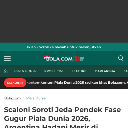
Iklan - Scroll ke bawah untuk melanjutkan
PIALA DUNIA
PROFIL TIM
FEATURE
DARI ARENA
J
konten-konten Piala Dunia 2026 racikan khas Bola.com. Klik di sini!
EKSKLUSIF!
Bola.com
Piala Dunia
Scaloni Soroti Jeda Pendek Fase
Gugur Piala Dunia 2026,
Argentina Hadapi Mesir di