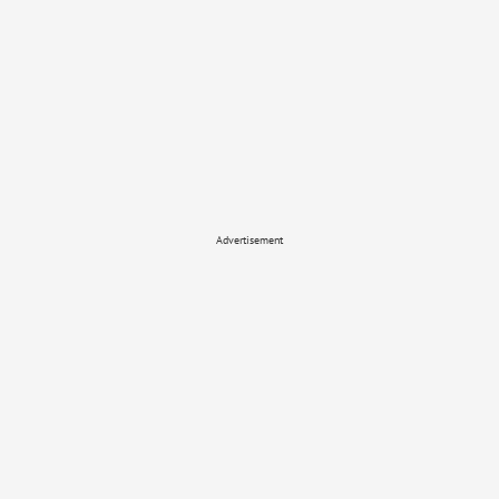
Advertisement