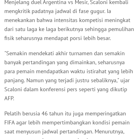
Menjelang duel Argentina vs Mesir, Scaloni kembali
mengkritik padatnya jadwal di fase gugur. Ia
menekankan bahwa intensitas kompetisi meningkat
dari satu laga ke laga berikutnya sehingga pemulihan
fisik seharusnya mendapat porsi lebih besar.
"Semakin mendekati akhir turnamen dan semakin
banyak pertandingan yang dimainkan, seharusnya
para pemain mendapatkan waktu istirahat yang lebih
panjang. Namun yang terjadi justru sebaliknya," ujar
Scaloni dalam konferensi pers seperti yang dikutip
AFP.
Pelatih berusia 46 tahun itu juga memperingatkan
FIFA agar lebih mempertimbangkan kondisi pemain
saat menyusun jadwal pertandingan. Menurutnya,