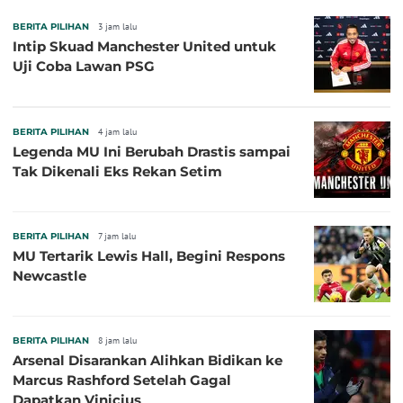
BERITA PILIHAN
3 jam lalu
Intip Skuad Manchester United untuk
Uji Coba Lawan PSG
BERITA PILIHAN
4 jam lalu
Legenda MU Ini Berubah Drastis sampai
Tak Dikenali Eks Rekan Setim
BERITA PILIHAN
7 jam lalu
MU Tertarik Lewis Hall, Begini Respons
Newcastle
BERITA PILIHAN
8 jam lalu
Arsenal Disarankan Alihkan Bidikan ke
Marcus Rashford Setelah Gagal
Dapatkan Vinicius