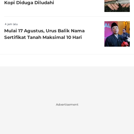
Kopi Diduga Diludahi
4 jam lalu
Mulai 17 Agustus, Urus Balik Nama
Sertifikat Tanah Maksimal 10 Hari
Advertisement