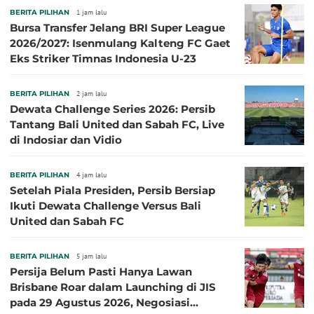
BERITA PILIHAN
1 jam lalu
Bursa Transfer Jelang BRI Super League
2026/2027: Isenmulang Kalteng FC Gaet
Eks Striker Timnas Indonesia U-23
BERITA PILIHAN
2 jam lalu
Dewata Challenge Series 2026: Persib
Tantang Bali United dan Sabah FC, Live
di Indosiar dan Vidio
BERITA PILIHAN
4 jam lalu
Setelah Piala Presiden, Persib Bersiap
Ikuti Dewata Challenge Versus Bali
United dan Sabah FC
BERITA PILIHAN
5 jam lalu
Persija Belum Pasti Hanya Lawan
Brisbane Roar dalam Launching di JIS
pada 29 Agustus 2026, Negosiasi