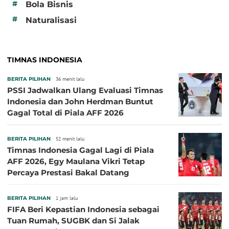
#
Bola Bisnis
#
Naturalisasi
TIMNAS INDONESIA
BERITA PILIHAN
36 menit lalu
PSSI Jadwalkan Ulang Evaluasi Timnas
Indonesia dan John Herdman Buntut
Gagal Total di Piala AFF 2026
BERITA PILIHAN
52 menit lalu
Timnas Indonesia Gagal Lagi di Piala
AFF 2026, Egy Maulana Vikri Tetap
Percaya Prestasi Bakal Datang
BERITA PILIHAN
1 jam lalu
FIFA Beri Kepastian Indonesia sebagai
Tuan Rumah, SUGBK dan Si Jalak