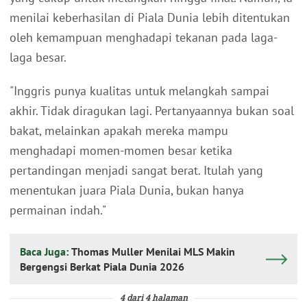
menilai keberhasilan di Piala Dunia lebih ditentukan
oleh kemampuan menghadapi tekanan pada laga-
laga besar.
"Inggris punya kualitas untuk melangkah sampai
akhir. Tidak diragukan lagi. Pertanyaannya bukan soal
bakat, melainkan apakah mereka mampu
menghadapi momen-momen besar ketika
pertandingan menjadi sangat berat. Itulah yang
menentukan juara Piala Dunia, bukan hanya
permainan indah."
Baca Juga:
Thomas Muller Menilai MLS Makin
Bergengsi Berkat Piala Dunia 2026
4 dari 4 halaman