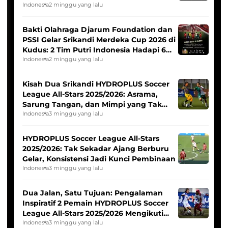
Indonesia
2 minggu yang lalu
Bakti Olahraga Djarum Foundation dan
PSSI Gelar Srikandi Merdeka Cup 2026 di
Kudus: 2 Tim Putri Indonesia Hadapi 6
Tim Asia
Indonesia
2 minggu yang lalu
Kisah Dua Srikandi HYDROPLUS Soccer
League All-Stars 2025/2026: Asrama,
Sarung Tangan, dan Mimpi yang Tak
Pernah Padam
Indonesia
3 minggu yang lalu
HYDROPLUS Soccer League All-Stars
2025/2026: Tak Sekadar Ajang Berburu
Gelar, Konsistensi Jadi Kunci Pembinaan
Indonesia
3 minggu yang lalu
Dua Jalan, Satu Tujuan: Pengalaman
Inspiratif 2 Pemain HYDROPLUS Soccer
League All-Stars 2025/2026 Mengikuti
Seleksi Timnas Indonesia Putri
Indonesia
3 minggu yang lalu