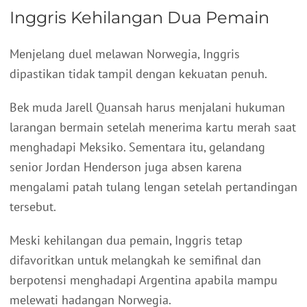
Inggris Kehilangan Dua Pemain
Menjelang duel melawan Norwegia, Inggris
dipastikan tidak tampil dengan kekuatan penuh.
Bek muda Jarell Quansah harus menjalani hukuman
larangan bermain setelah menerima kartu merah saat
menghadapi Meksiko. Sementara itu, gelandang
senior Jordan Henderson juga absen karena
mengalami patah tulang lengan setelah pertandingan
tersebut.
Meski kehilangan dua pemain, Inggris tetap
difavoritkan untuk melangkah ke semifinal dan
berpotensi menghadapi Argentina apabila mampu
melewati hadangan Norwegia.