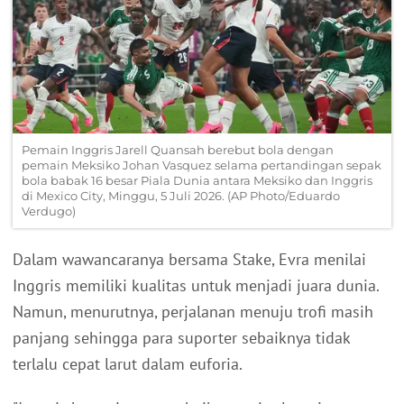
Pemain Inggris Jarell Quansah berebut bola dengan
pemain Meksiko Johan Vasquez selama pertandingan sepak
bola babak 16 besar Piala Dunia antara Meksiko dan Inggris
di Mexico City, Minggu, 5 Juli 2026. (AP Photo/Eduardo
Verdugo)
Dalam wawancaranya bersama Stake, Evra menilai
Inggris memiliki kualitas untuk menjadi juara dunia.
Namun, menurutnya, perjalanan menuju trofi masih
panjang sehingga para suporter sebaiknya tidak
terlalu cepat larut dalam euforia.