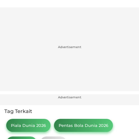
Advertisement
Advertisement
Tag Terkait
Piala Dunia 2026
Pentas Bola Dunia 2026