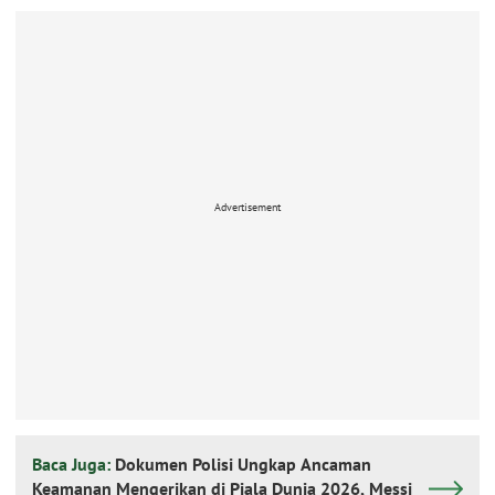
Advertisement
Baca Juga:
Dokumen Polisi Ungkap Ancaman
Keamanan Mengerikan di Piala Dunia 2026, Messi