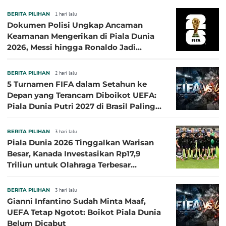
BERITA PILIHAN
1 hari lalu
Dokumen Polisi Ungkap Ancaman
Keamanan Mengerikan di Piala Dunia
2026, Messi hingga Ronaldo Jadi
Sasaran
BERITA PILIHAN
2 hari lalu
5 Turnamen FIFA dalam Setahun ke
Depan yang Terancam Diboikot UEFA:
Piala Dunia Putri 2027 di Brasil Paling
Besar
BERITA PILIHAN
3 hari lalu
Piala Dunia 2026 Tinggalkan Warisan
Besar, Kanada Investasikan Rp17,9
Triliun untuk Olahraga Terbesar
Sepanjang Sejarah
BERITA PILIHAN
3 hari lalu
Gianni Infantino Sudah Minta Maaf,
UEFA Tetap Ngotot: Boikot Piala Dunia
Belum Dicabut