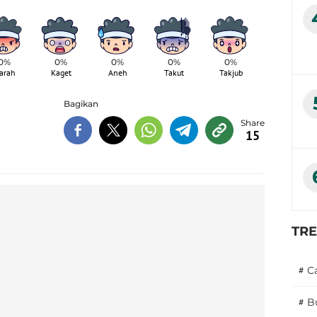
0%
0%
0%
0%
0%
arah
Kaget
Aneh
Takut
Takjub
Bagikan
15
TR
#
C
#
B