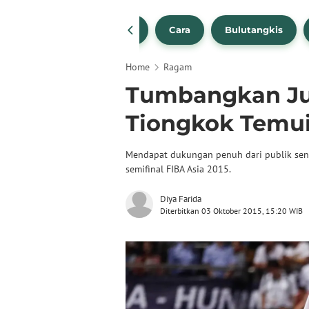
1
NBA
Bola Beli
Cara
Bulutangkis
Home
Ragam
Tumbangkan Ju
Tiongkok Temui 
Mendapat dukungan penuh dari publik sendi
semifinal FIBA Asia 2015.
Diya Farida
Diterbitkan 03 Oktober 2015, 15:20 WIB