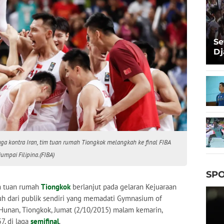
Se
Dj
Ma
Ta
aga kontra Iran, tim tuan rumah Tiongkok melangkah ke final FIBA
umpai Filipina.(FIBA)
SPO
m tuan rumah
Tiongkok
berlanjut pada gelaran Kejuaraan
h dari publik sendiri yang memadati Gymnasium of
Hunan, Tiongkok, Jumat (2/10/2015) malam kemarin,
7, di laga
semifinal
.