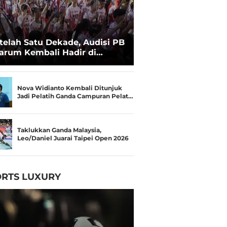
telah Satu Dekade, Audisi PB
arum Kembali Hadir di
kassar untuk Pencarian
lenta Super
Nova Widianto Kembali Ditunjuk
Jadi Pelatih Ganda Campuran Pelat…
Taklukkan Ganda Malaysia,
Leo/Daniel Juarai Taipei Open 2026
RTS LUXURY