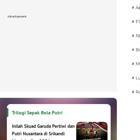
#
A
Advertisement
#
F1
#
N
#
Bo
#
M
#
L
#
Ra
Trilogi Sepak Bola Putri
Inilah Skuad Garuda Pertiwi dan
Putri Nusantara di Srikandi