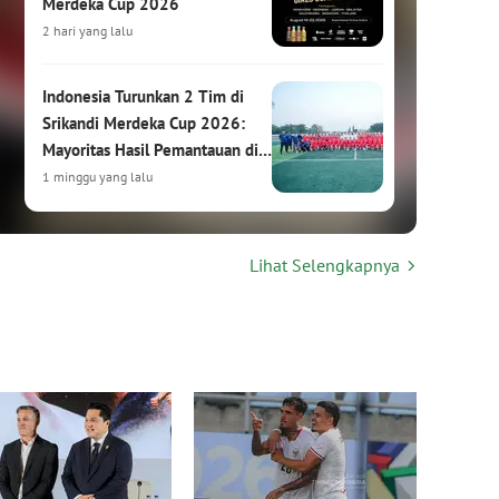
Merdeka Cup 2026
2 hari yang lalu
Indonesia Turunkan 2 Tim di
Srikandi Merdeka Cup 2026:
Mayoritas Hasil Pemantauan di
HYDROPLUS Soccer League
1 minggu yang lalu
Srikandi Merdeka Cup 2026:
Lihat Selengkapnya
Turnamen Sepak Bola Putri
Internasional Siap Digelar di
Kudus
1 minggu yang lalu
Hasil Drawing Srikandi Merdeka
Cup 2026: Garuda Pertiwi
Bertemu Malaysia, Putri
Nusantara Hadapi Thailand
2 minggu yang lalu