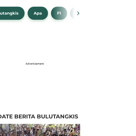
utangkis
Apa
F1
NBA
Bola Beli
Advertisement
ATE BERITA BULUTANGKIS