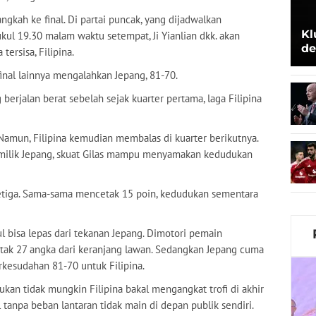
ah ke final. Di partai puncak, yang dijadwalkan
Kl
ukul 19.30 malam waktu setempat, Ji Yianlian dkk. akan
de
ersisa, Filipina.
Be
ifinal lainnya mengalahkan Jepang, 81-70.
 berjalan berat sebelah sejak kuarter pertama, laga Filipina
 Namun, Filipina kemudian membalas di kuarter berikutnya.
milik Jepang, skuat Gilas mampu menyamakan kedudukan
 ketiga. Sama-sama mencetak 15 poin, kedudukan sementara
tul bisa lepas dari tekanan Jepang. Dimotori pemain
cetak 27 angka dari keranjang lawan. Sedangkan Jepang cuma
rkesudahan 81-70 untuk Filipina.
ukan tidak mungkin Filipina bakal mengangkat trofi di akhir
 tanpa beban lantaran tidak main di depan publik sendiri.