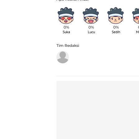
0%
0%
0%
Suka
Lucu
Sedih
M
Tim Redaksi