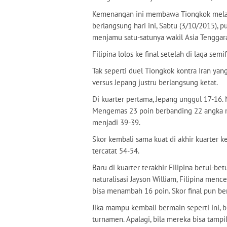
Kemenangan ini membawa Tiongkok melangk
berlangsung hari ini, Sabtu (3/10/2015), p
menjamu satu-satunya wakil Asia Tenggara t
Filipina lolos ke final setelah di laga sem
Tak seperti duel Tiongkok kontra Iran yang
versus Jepang justru berlangsung ketat.
Di kuarter pertama, Jepang unggul 17-16.
Mengemas 23 poin berbanding 22 angka 
menjadi 39-39.
Skor kembali sama kuat di akhir kuarter
tercatat 54-54.
Baru di kuarter terakhir Filipina betul-be
naturalisasi Jayson William, Filipina men
bisa menambah 16 poin. Skor final pun be
Jika mampu kembali bermain seperti ini, b
turnamen. Apalagi, bila mereka bisa tampil