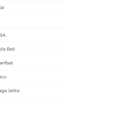
pa
BA
la Beli
anfaat
ucu
ga Jelita