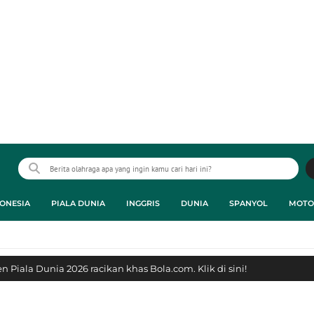
ONESIA
PIALA DUNIA
INGGRIS
DUNIA
SPANYOL
MOTO
 Piala Dunia 2026 racikan khas Bola.com. Klik di sini!