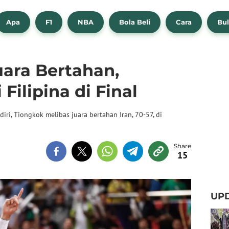
Apa
F1
NBA
Bola Beli
Cara
Bul
ara Bertahan,
Filipina di Final
ri, Tiongkok melibas juara bertahan Iran, 70-57, di
15
UPD