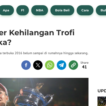
Apa
F1
NBA
Bola Beli
Cara
Bul
r Kehilangan Trofi
ka?
lia terbuka 2016 belum sampai di rumahnya hingga sekarang.
41
UPD