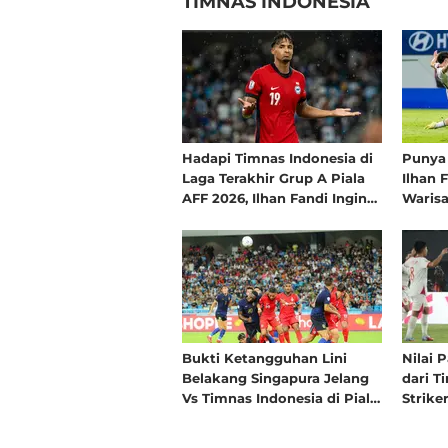
TIMNAS INDONESIA
Hadapi Timnas Indonesia di
Punya 
Laga Terakhir Grup A Piala
Ilhan 
AFF 2026, Ilhan Fandi Ingin
Warisa
Menikmati Pertandingan
2026
Bukti Ketangguhan Lini
Nilai 
Belakang Singapura Jelang
dari T
Vs Timnas Indonesia di Piala
Strike
AFF 2026: Vietnam Dibuat
Layan
Mati Kutu
Transf