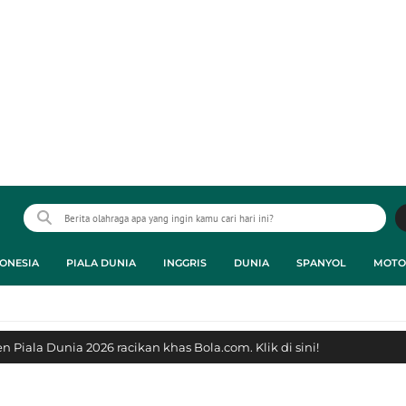
ONESIA
PIALA DUNIA
INGGRIS
DUNIA
SPANYOL
MOTO
 Piala Dunia 2026 racikan khas Bola.com. Klik di sini!