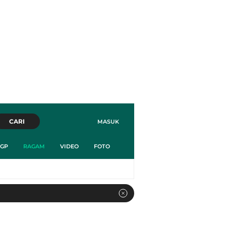
CARI
MASUK
GP
RAGAM
VIDEO
FOTO