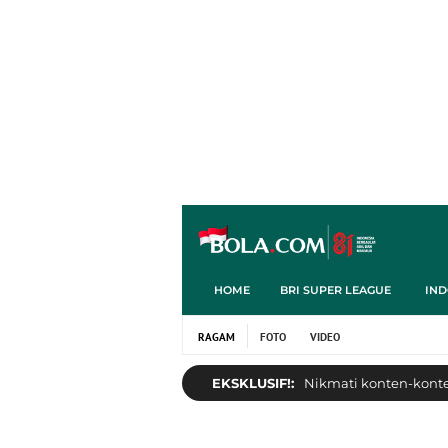
HOME
BRI SUPER LEAGUE
IND
RAGAM
FOTO
VIDEO
EKSKLUSIF!:
Nikmati konten-konten