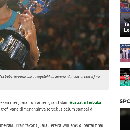
Ta
Le
20
ustralia Terbuka usai mengalahkan Serena Williams di partai final.
SPO
 pekan menjuarai turnamen grand slam
Australia Terbuka
rofi yang dimenanginya tersebut belum sampai di
naklukkan favorit juara Serena Williams di partai final