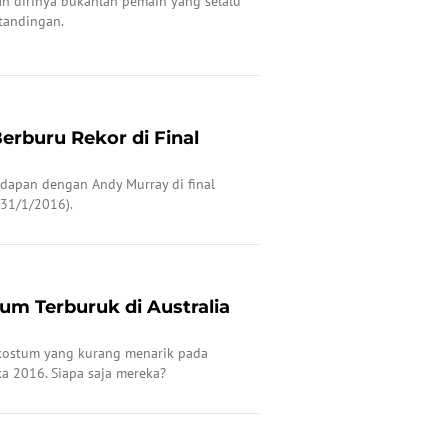
n dirinya bukanlah pemain yang selalu
tandingan.
erburu Rekor di Final
dapan dengan Andy Murray di final
(31/1/2016).
um Terburuk di Australia
 kostum yang kurang menarik pada
ka 2016. Siapa saja mereka?