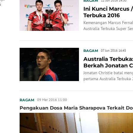
RAGAM
12 Jun 2016 14:30
6
Ini Kunci Marcus /
Terbuka 2016
Kemenangan Marcus Fernal
Australia Terbuka Super S
diri mereka.
RAGAM
07 Jun 2016 16:45
Australia Terbuk
Berkah Jonatan C
Jonatan Christie batal me
pertama Australia Terbuka 
09 Mar 2016 11:00
RAGAM
Pengakuan Dosa Maria Sharapova Terkait D