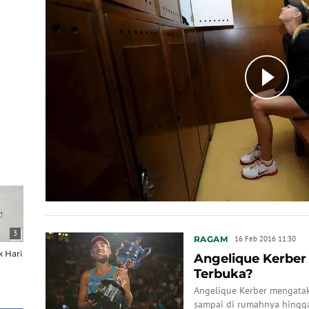
3
RAGAM
16 Feb 2016 11:30
k Hari
Angelique Kerber 
Terbuka?
Angelique Kerber mengatak
sampai di rumahnya hingga