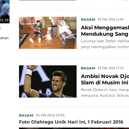
RAGAM
03 Feb 2016 11:45
01:20
Aksi Menggemask
p
n
Mendukung Sang
lahan
Lucunya saat Stefan meliha
pergi meninggalkan tonto
RAGAM
02 Feb 2016 17:15
Ambisi Novak Dj
Slam di Musim Ini
Novak Djokovic baru mengg
menjuarai Australia Terbuk
01 Feb 2016 19:05
RAGAM
Foto Olahraga Unik Hari ini, 1 Februari 2016