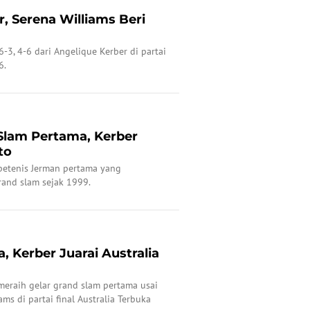
, Serena Williams Beri
6-3, 4-6 dari Angelique Kerber di partai
6.
 Slam Pertama, Kerber
to
petenis Jerman pertama yang
nd slam sejak 1999.
 Kerber Juarai Australia
meraih gelar grand slam pertama usai
s di partai final Australia Terbuka