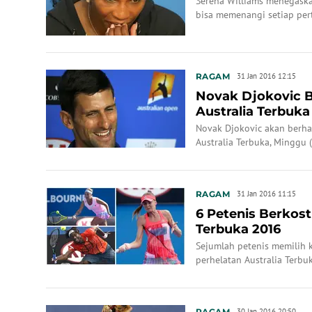
Serena Williams menegaska
bisa memenangi setiap per
RAGAM
31 Jan 2016 12:15
Novak Djokovic B
Australia Terbuka
Novak Djokovic akan berha
Australia Terbuka, Minggu 
RAGAM
31 Jan 2016 11:15
6 Petenis Berkost
Terbuka 2016
Sejumlah petenis memilih
perhelatan Australia Terbu
RAGAM
30 Jan 2016 20:50