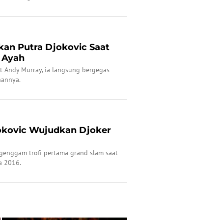
an Putra Djokovic Saat
 Ayah
t Andy Murray, ia langsung bergegas
nannya.
okovic Wujudkan Djoker
enggam trofi pertama grand slam saat
a 2016.