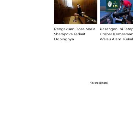
01:58
Pengakuan Dosa Maria
Pasangan Ini Teta
Sharapova Terkait
Umbar Kemesraa
Dopingnya
Walau Alami Keka
Advertisement