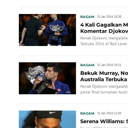
RAGAM
31 Jan 2016 20:30
4 Kali Gagalkan Mu
Komentar Djokov
Novak Djokovic mengalahka
Terbuka 2016 di Rod Laver
RAGAM
31 Jan 2016 19:21
Bekuk Murray, No
Australia Terbuka
Novak Djokovic mengalahka
partai final turnamen Aust
RAGAM
31 Jan 2016 12:45
Serena Williams: