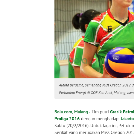
Alaina Bergsma, pemenang Miss Oregon 2012, s
Pertamina Energi di GOR Ken Arok, Malang, Jawa
Bola.com, Malang -
Tim putri
Gresik Petro
Proliga 2016
dengan menghadapi
Jakart
Sabtu (20/2/2016). Untuk laga ini, Petro
Serikat yang merupakan Miss Oregon 2012