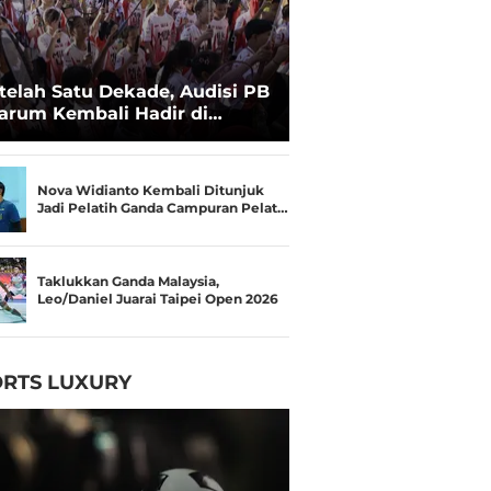
telah Satu Dekade, Audisi PB
arum Kembali Hadir di
kassar untuk Pencarian
lenta Super
Nova Widianto Kembali Ditunjuk
Jadi Pelatih Ganda Campuran Pelat…
Taklukkan Ganda Malaysia,
Leo/Daniel Juarai Taipei Open 2026
RTS LUXURY