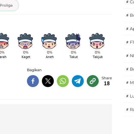
#
C
 Proliga
#
B
#
A
#
F1
0%
0%
0%
0%
0%
#
N
arah
Kaget
Aneh
Takut
Takjub
#
Bo
Bagikan
18
#
M
#
L
#
Ra