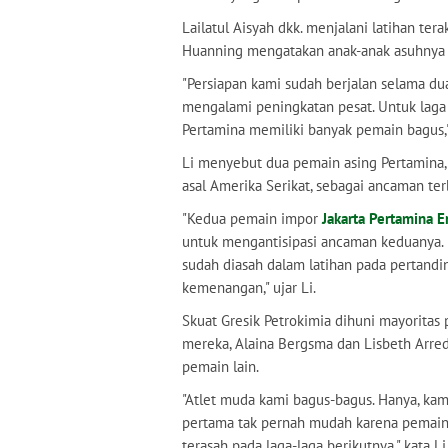
Lailatul Aisyah dkk. menjalani latihan tera
Huanning mengatakan anak-anak asuhnya s
"Persiapan kami sudah berjalan selama du
mengalami peningkatan pesat. Untuk laga
Pertamina memiliki banyak pemain bagus,
Li menyebut dua pemain asing Pertamina, 
asal Amerika Serikat, sebagai ancaman ter
"Kedua pemain impor
Jakarta Pertamina E
untuk mengantisipasi ancaman keduanya. 
sudah diasah dalam latihan pada pertandi
kemenangan," ujar Li.
Skuat Gresik Petrokimia dihuni mayoritas
mereka, Alaina Bergsma dan Lisbeth Arre
pemain lain.
"Atlet muda kami bagus-bagus. Hanya, ka
pertama tak pernah mudah karena pemain 
terasah pada laga-laga berikutnya," kata Li