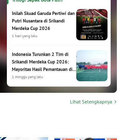
Inilah Skuad Garuda Pertiwi dan
Putri Nusantara di Srikandi
Merdeka Cup 2026
1 hari yang lalu
Indonesia Turunkan 2 Tim di
Srikandi Merdeka Cup 2026:
Mayoritas Hasil Pemantauan di
HYDROPLUS Soccer League
1 minggu yang lalu
Srikandi Merdeka Cup 2026:
Lihat Selengkapnya
Turnamen Sepak Bola Putri
Internasional Siap Digelar di
Kudus
1 minggu yang lalu
Hasil Drawing Srikandi Merdeka