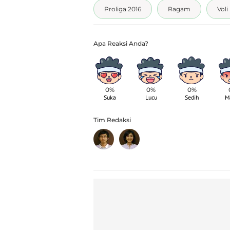
Proliga 2016
Ragam
Voli
0%
0%
0%
Suka
Lucu
Sedih
M
Tim Redaksi