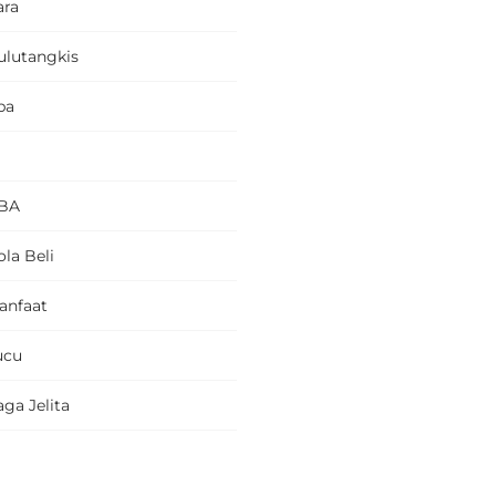
ara
ulutangkis
pa
BA
la Beli
anfaat
ucu
ga Jelita