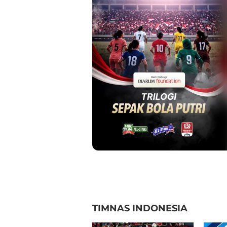
TIMNAS INDONESIA