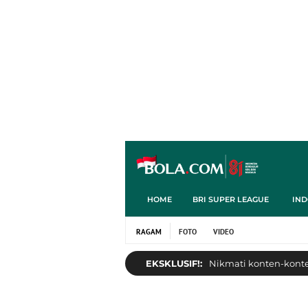
HOME
BRI SUPER LEAGUE
IND
RAGAM
FOTO
VIDEO
EKSKLUSIF!:
Nikmati konten-konten