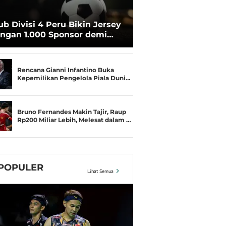
ub Divisi 4 Peru Bikin Jersey
ngan 1.000 Sponsor demi
rtahan Hidup
Rencana Gianni Infantino Buka
Kepemilikan Pengelola Piala Duni…
Bruno Fernandes Makin Tajir, Raup
Rp200 Miliar Lebih, Melesat dalam …
POPULER
Lihat Semua