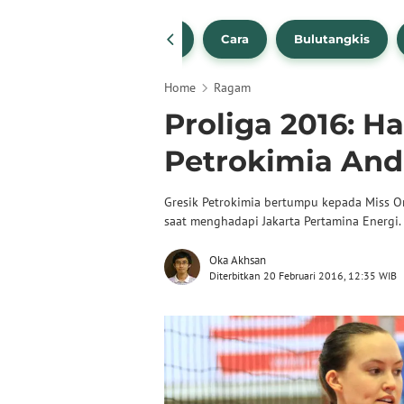
1
NBA
Bola Beli
Cara
Bulutangkis
Home
Ragam
Proliga 2016: H
Petrokimia And
Gresik Petrokimia bertumpu kepada Miss O
saat menghadapi Jakarta Pertamina Energi.
Oka Akhsan
Diterbitkan 20 Februari 2016, 12:35 WIB