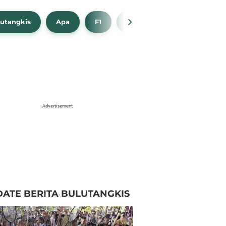
utangkis
Apa
F1
NBA
Bola Beli
Advertisement
ATE BERITA BULUTANGKIS