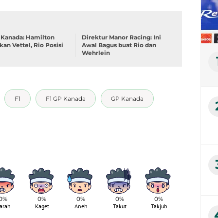
 Kanada: Hamilton
Direktur Manor Racing: Ini
kan Vettel, Rio Posisi
Awal Bagus buat Rio dan
Wehrlein
F1
F1 GP Kanada
GP Kanada
0%
0%
0%
0%
0%
arah
Kaget
Aneh
Takut
Takjub