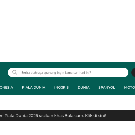
ONESIA
PIALA DUNIA
INGGRIS
DUNIA
SPANYOL
MOTO
 Piala Dunia 2026 racikan khas Bola.com. Klik di sini!