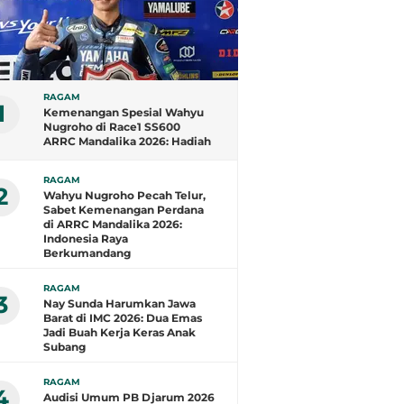
RAGAM
1
Kemenangan Spesial Wahyu
Nugroho di Race1 SS600
ARRC Mandalika 2026: Hadiah
untuk Kemerdekaan
Indonesia dan Ulang Tahun
RAGAM
Sang Kakak
2
Wahyu Nugroho Pecah Telur,
Sabet Kemenangan Perdana
di ARRC Mandalika 2026:
Indonesia Raya
Berkumandang
RAGAM
3
Nay Sunda Harumkan Jawa
Barat di IMC 2026: Dua Emas
Jadi Buah Kerja Keras Anak
Subang
RAGAM
4
Audisi Umum PB Djarum 2026