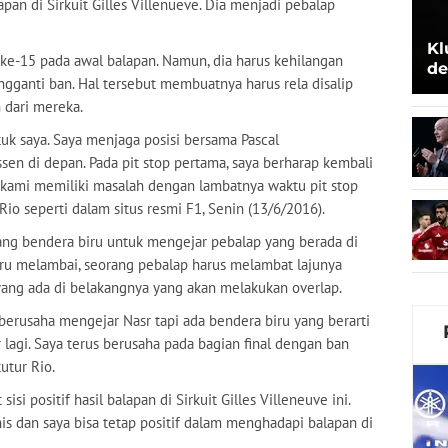
apan di Sirkuit Gilles Villenueve. Dia menjadi pebalap
Kl
ke-15 pada awal balapan. Namun, dia harus kehilangan
de
ngganti ban. Hal tersebut membuatnya harus rela disalip
Be
 dari mereka.
tuk saya. Saya menjaga posisi bersama Pascal
sen di depan. Pada pit stop pertama, saya berharap kembali
 kami memiliki masalah dengan lambatnya waktu pit stop
Rio seperti dalam situs resmi F1, Senin (13/6/2016).
alang bendera biru untuk mengejar pebalap yang berada di
iru melambai, seorang pebalap harus melambat lajunya
ang ada di belakangnya yang akan melakukan overlap.
 berusaha mengejar Nasr tapi ada bendera biru yang berarti
lagi. Saya terus berusaha pada bagian final dengan ban
tutur Rio.
isi positif hasil balapan di Sirkuit Gilles Villeneuve ini.
inis dan saya bisa tetap positif dalam menghadapi balapan di