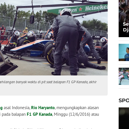
Se
Dj
Ma
Ta
ehilangan banyak waktu di pit saat balapan F1 GP Kanada, akhir
SPO
ng
asal Indonesia,
Rio Haryanto
, mengungkapkan alasan
i pada balapan
F1 GP Kanada
, Minggu (12/6/2016) atau