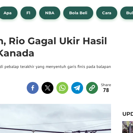
Apa
F1
NBA
Bola Beli
Cara
Bul
, Rio Gagal Ukir Hasil
 Kanada
di pebalap terakhir yang menyentuh garis finis pada balapan
78
UPD