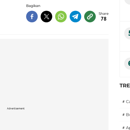
Bagikan
78
TR
#
C
Advertisement
#
B
#
A