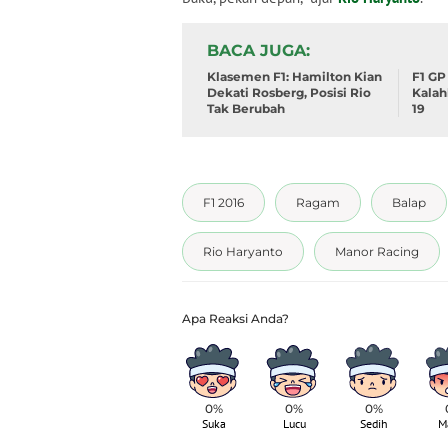
BACA JUGA
Klasemen F1: Hamilton Kian
F1 GP
Dekati Rosberg, Posisi Rio
Kalah
Tak Berubah
19
F1 2016
Ragam
Balap
Rio Haryanto
Manor Racing
0%
0%
0%
Suka
Lucu
Sedih
M