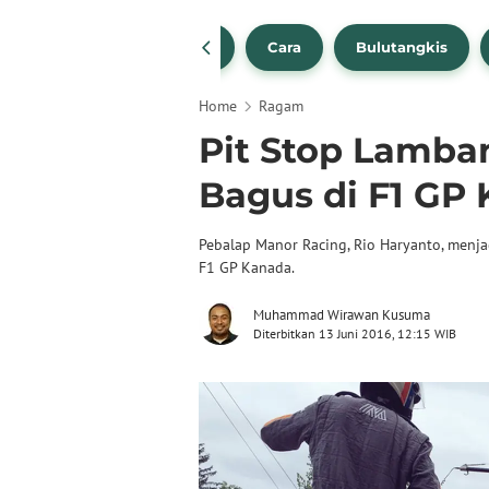
1
NBA
Bola Beli
Cara
Bulutangkis
Home
Ragam
Pit Stop Lamban
Bagus di F1 GP
Pebalap Manor Racing, Rio Haryanto, menja
F1 GP Kanada.
Muhammad Wirawan Kusuma
Diterbitkan 13 Juni 2016, 12:15 WIB