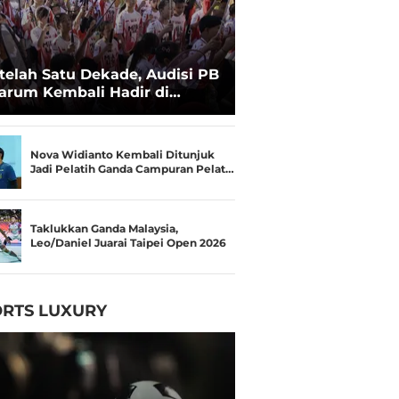
telah Satu Dekade, Audisi PB
arum Kembali Hadir di
kassar untuk Pencarian
lenta Super
Nova Widianto Kembali Ditunjuk
Jadi Pelatih Ganda Campuran Pelat…
Taklukkan Ganda Malaysia,
Leo/Daniel Juarai Taipei Open 2026
RTS LUXURY