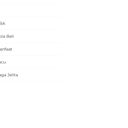
BA
la Beli
anfaat
ucu
ga Jelita