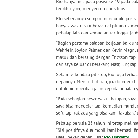
Rio hanya finis pada posisi ke-19 pada bal
terakhir yang menyentuh garis finis.
Rio sebenarnya sempat menduduki posisi 
banyak waktu saat berada di pit untuk me
pebalap lain dan kemudian tertinggal jauh
"Bagian pertama balapan berjalan baik un
Wehrlein, Joylon Palmer, dan Kevin Magnus
masuk dan bersaing dengan Ericsson, tapi
dan saya keluar di belakang Nasr," ungkap 
Selain terkendala pit stop, Rio juga terh
depannya. Menurut aturan, jika bendera b
untuk memberikan jalan kepada pebalap y
"Pada sebagian besar waktu balapan, saya
saya bisa mengejar tapi kemudian mundur 
soft, tapi tak ada yang bisa kami lakukan," 
Pebalap berusia 23 tahun ini tetap melihat s
"Sisi positifnya dua mobil kami berhasil f
Baku, pekan depan," ujar
Rio Haryanto
.