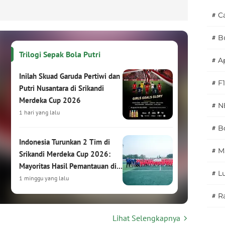
#
C
#
B
Trilogi Sepak Bola Putri
#
A
Inilah Skuad Garuda Pertiwi dan
#
F1
Putri Nusantara di Srikandi
Merdeka Cup 2026
#
N
1 hari yang lalu
#
Bo
Indonesia Turunkan 2 Tim di
#
M
Srikandi Merdeka Cup 2026:
Mayoritas Hasil Pemantauan di
#
L
HYDROPLUS Soccer League
1 minggu yang lalu
#
Ra
Srikandi Merdeka Cup 2026:
Lihat Selengkapnya
Turnamen Sepak Bola Putri