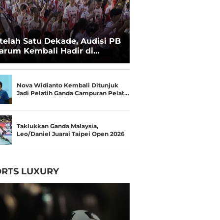
telah Satu Dekade, Audisi PB
arum Kembali Hadir di
kassar untuk Pencarian
lenta Super
Nova Widianto Kembali Ditunjuk
Jadi Pelatih Ganda Campuran Pelat…
Taklukkan Ganda Malaysia,
Leo/Daniel Juarai Taipei Open 2026
RTS LUXURY