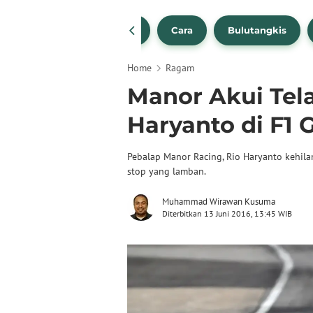
1
NBA
Bola Beli
Cara
Bulutangkis
Home
Ragam
Manor Akui Tel
Haryanto di F1
Pebalap Manor Racing, Rio Haryanto kehil
stop yang lamban.
Muhammad Wirawan Kusuma
Diterbitkan 13 Juni 2016, 13:45 WIB