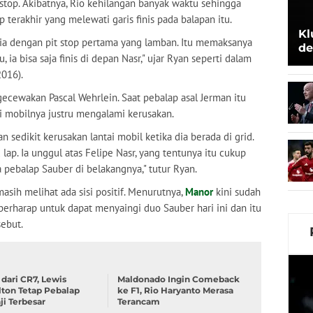
stop. Akibatnya, Rio kehilangan banyak waktu sehingga
p terakhir yang melewati garis finis pada balapan itu.
Kl
ia dengan pit stop pertama yang lamban. Itu memaksanya
de
 ia bisa saja finis di depan Nasr," ujar Ryan seperti dalam
Be
2016).
gecewakan Pascal Wehrlein. Saat pebalap asal Jerman itu
tai mobilnya justru mengalami kerusakan.
 sedikit kerusakan lantai mobil ketika dia berada di grid.
 lap. Ia unggul atas Felipe Nasr, yang tentunya itu cukup
a pebalap Sauber di belakangnya," tutur Ryan.
ih melihat ada sisi positif. Menurutnya,
Manor
kini sudah
berharap untuk dapat menyaingi duo Sauber hari ini dan itu
sebut.
 dari CR7, Lewis
Maldonado Ingin Comeback
ton Tetap Pebalap
ke F1, Rio Haryanto Merasa
ji Terbesar
Terancam