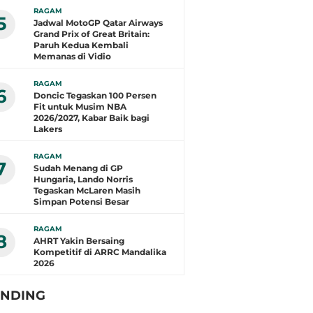
RAGAM
5
Jadwal MotoGP Qatar Airways
Grand Prix of Great Britain:
Paruh Kedua Kembali
Memanas di Vidio
RAGAM
6
Doncic Tegaskan 100 Persen
Fit untuk Musim NBA
2026/2027, Kabar Baik bagi
Lakers
RAGAM
7
Sudah Menang di GP
Hungaria, Lando Norris
Tegaskan McLaren Masih
Simpan Potensi Besar
RAGAM
8
AHRT Yakin Bersaing
Kompetitif di ARRC Mandalika
2026
ENDING