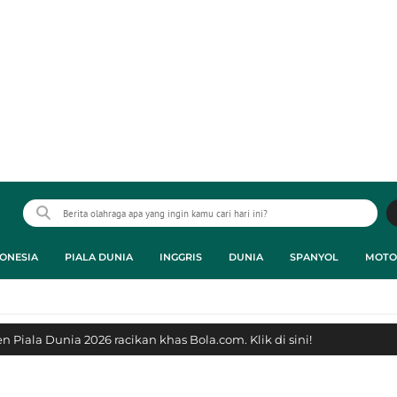
ONESIA
PIALA DUNIA
INGGRIS
DUNIA
SPANYOL
MOTO
 Piala Dunia 2026 racikan khas Bola.com. Klik di sini!