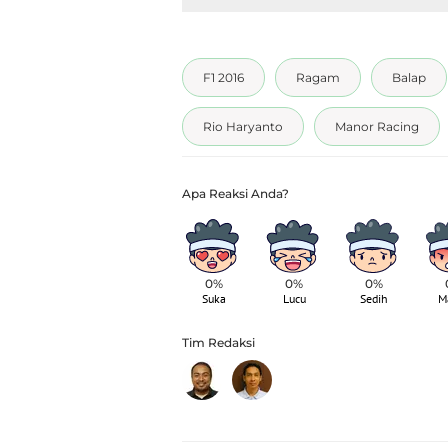
F1 2016
Ragam
Balap
Rio Haryanto
Manor Racing
0%
0%
0%
Suka
Lucu
Sedih
M
Tim Redaksi