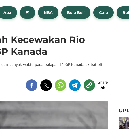
Apa
F1
NBA
Bola Beli
Cara
Bul
ah Kecewakan Rio
 GP Kanada
angan banyak waktu pada balapan F1 GP Kanada akibat pit
5k
UPD