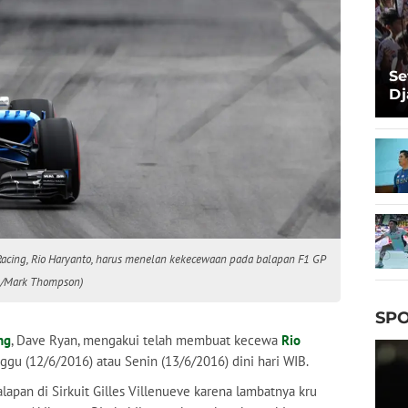
Se
Dj
Ma
Ta
acing, Rio Haryanto, harus menelan kekecewaan pada balapan F1 GP
es/Mark Thompson)
SPO
ng
, Dave Ryan, mengakui telah membuat kecewa
Rio
nggu (12/6/2016) atau Senin (13/6/2016) dini hari WIB.
apan di Sirkuit Gilles Villenueve karena lambatnya kru