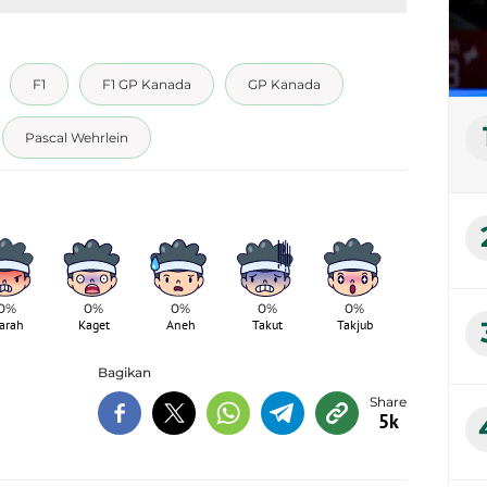
F1
F1 GP Kanada
GP Kanada
Pascal Wehrlein
0%
0%
0%
0%
0%
arah
Kaget
Aneh
Takut
Takjub
Bagikan
5k