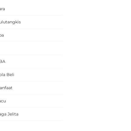
ara
ulutangkis
pa
BA
la Beli
anfaat
ucu
ga Jelita