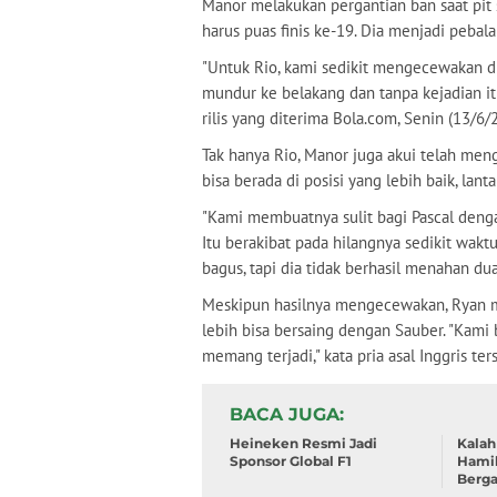
Manor melakukan pergantian ban saat pit 
harus puas finis ke-19. Dia menjadi pebala
"Untuk Rio, kami sedikit mengecewakan d
mundur ke belakang dan tanpa kejadian itu,
rilis yang diterima Bola.com, Senin (13/6/
Tak hanya Rio, Manor juga akui telah men
bisa berada di posisi yang lebih baik, lan
"Kami membuatnya sulit bagi Pascal dengan
Itu berakibat pada hilangnya sedikit waktu
bagus, tapi dia tidak berhasil menahan du
Meskipun hasilnya mengecewakan, Ryan mas
lebih bisa bersaing dengan Sauber. "Kami 
memang terjadi," kata pria asal Inggris ter
BACA JUGA
Heineken Resmi Jadi
Kalah
Sponsor Global F1
Hamil
Berga