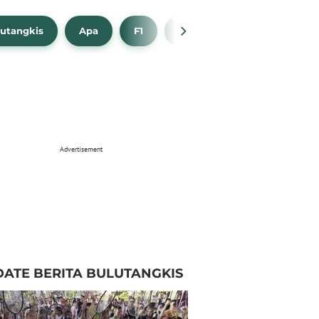
utangkis
Apa
F1
NBA
Bola Beli
Advertisement
ATE BERITA BULUTANGKIS