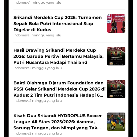
League
Indonesia
1 minggu yang lalu
Srikandi Merdeka Cup 2026: Turnamen
Sepak Bola Putri Internasional Siap
Digelar di Kudus
Indonesia
1 minggu yang lalu
Hasil Drawing Srikandi Merdeka Cup
2026: Garuda Pertiwi Bertemu Malaysia,
Putri Nusantara Hadapi Thailand
Indonesia
2 minggu yang lalu
Bakti Olahraga Djarum Foundation dan
PSSI Gelar Srikandi Merdeka Cup 2026 di
Kudus: 2 Tim Putri Indonesia Hadapi 6
Tim Asia
Indonesia
2 minggu yang lalu
Kisah Dua Srikandi HYDROPLUS Soccer
League All-Stars 2025/2026: Asrama,
Sarung Tangan, dan Mimpi yang Tak
Pernah Padam
Indonesia
3 minggu yang lalu