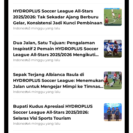
HYDROPLUS Soccer League All-Stars
2025/2026: Tak Sekadar Ajang Berburu
Gelar, Konsistensi Jadi Kunci Pembinaan
Indonesia
3 minggu yang lalu
Dua Jalan, Satu Tujuan: Pengalaman
Inspiratif 2 Pemain HYDROPLUS Soccer
League All-Stars 2025/2026 Mengikuti
Seleksi Timnas Indonesia Putri
Indonesia
3 minggu yang lalu
Sepak Terjang Albianca Raula di
HYDROPLUS Soccer League: Menemukan
Jalan untuk Mengejar Mimpi ke Timnas
Indonesia Putri
Indonesia
4 minggu yang lalu
Bupati Kudus Apresiasi HYDROPLUS
Soccer League All-Stars 2025/2026:
Selaras Visi Sports Tourism
Indonesia
4 minggu yang lalu