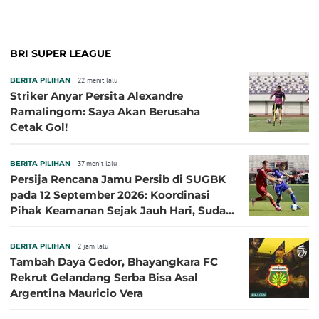
BRI SUPER LEAGUE
BERITA PILIHAN
22 menit lalu
Striker Anyar Persita Alexandre
Ramalingom: Saya Akan Berusaha
Cetak Gol!
BERITA PILIHAN
37 menit lalu
Persija Rencana Jamu Persib di SUGBK
pada 12 September 2026: Koordinasi
Pihak Keamanan Sejak Jauh Hari, Sudah
Kantongi Izin PPKGBK
BERITA PILIHAN
2 jam lalu
Tambah Daya Gedor, Bhayangkara FC
Rekrut Gelandang Serba Bisa Asal
Argentina Mauricio Vera