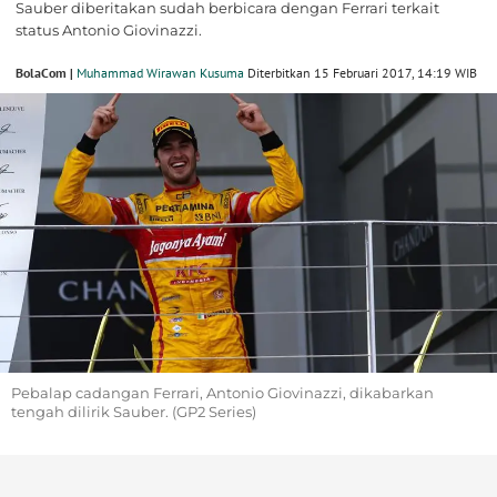
Sauber diberitakan sudah berbicara dengan Ferrari terkait
status Antonio Giovinazzi.
BolaCom |
Muhammad Wirawan Kusuma
Diterbitkan 15 Februari 2017, 14:19 WIB
Pebalap cadangan Ferrari, Antonio Giovinazzi, dikabarkan
tengah dilirik Sauber. (GP2 Series)