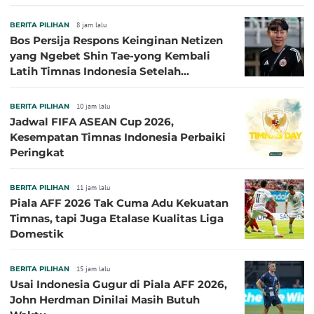
Persija Pasang Badan
BERITA PILIHAN
8 jam lalu
Bos Persija Respons Keinginan Netizen
yang Ngebet Shin Tae-yong Kembali
Latih Timnas Indonesia Setelah
Tersingkir dari Piala AFF 2026
BERITA PILIHAN
10 jam lalu
Jadwal FIFA ASEAN Cup 2026,
Kesempatan Timnas Indonesia Perbaiki
Peringkat
BERITA PILIHAN
11 jam lalu
Piala AFF 2026 Tak Cuma Adu Kekuatan
Timnas, tapi Juga Etalase Kualitas Liga
Domestik
BERITA PILIHAN
15 jam lalu
Usai Indonesia Gugur di Piala AFF 2026,
John Herdman Dinilai Masih Butuh