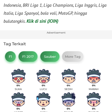
Indonesia, BRI Liga 1, Liga Champions, Liga Inggris, Liga
Italia, Liga Spanyol, bola voli, MotoGP, hingga
bulutangkis.
Klik di sini (JOIN)
Advertisement
Tag Terkait
F1
F1 2017
Sauber
More Tag
0%
0%
0%
0%
SUKA
LUCU
SEDIH
MARAH
0%
0%
0%
0%