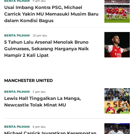
BERITA PILIHAN
9 jam lalu
Usai Imbang Kontra PSG, Michael
Carrick Yakin MU Memasuki Musim Baru
dalam Kondisi Bagus
BERITA PILIHAN
10 jam lalu
5 Tahun Lalu Arsenal Menolak Bruno
Guimaraes, Sekarang Harganya Naik
Hampir 2 Kali Lipat
MANCHESTER UNITED
BERITA PILIHAN
5 jam lalu
Lewis Hall Tinggalkan La Manga,
Newcastle Tolak Minat MU
BERITA PILIHAN
6 jam lalu
Michael Carrick Isyaratkan Kesempatan