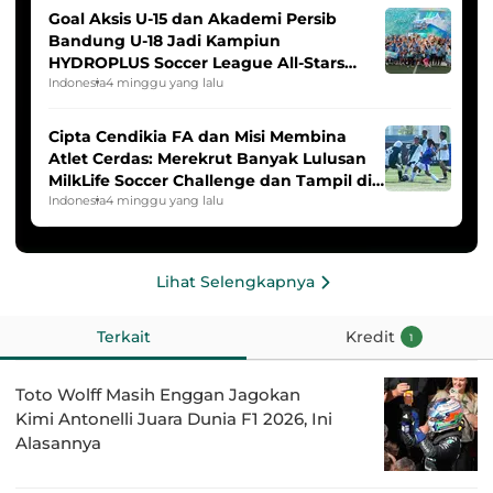
Goal Aksis U-15 dan Akademi Persib
Bandung U-18 Jadi Kampiun
HYDROPLUS Soccer League All-Stars
2025/2026
Indonesia
4 minggu yang lalu
Cipta Cendikia FA dan Misi Membina
Atlet Cerdas: Merekrut Banyak Lulusan
MilkLife Soccer Challenge dan Tampil di
HYDROPLUS Soccer League
Indonesia
4 minggu yang lalu
Lihat Selengkapnya
Terkait
Kredit
1
Toto Wolff Masih Enggan Jagokan
Kimi Antonelli Juara Dunia F1 2026, Ini
Alasannya