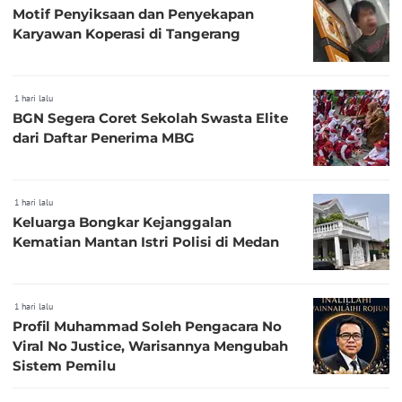
Motif Penyiksaan dan Penyekapan
Karyawan Koperasi di Tangerang
1 hari lalu
BGN Segera Coret Sekolah Swasta Elite
dari Daftar Penerima MBG
1 hari lalu
Keluarga Bongkar Kejanggalan
Kematian Mantan Istri Polisi di Medan
1 hari lalu
Profil Muhammad Soleh Pengacara No
Viral No Justice, Warisannya Mengubah
Sistem Pemilu