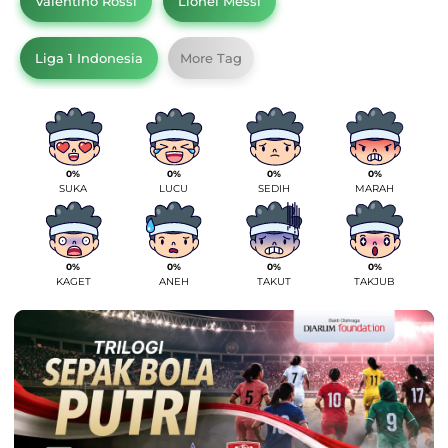
Valentino Rossi
Lionel Messi
Liga 1 Indonesia
More Tag
0%
0%
0%
0%
SUKA
LUCU
SEDIH
MARAH
0%
0%
0%
0%
KAGET
ANEH
TAKUT
TAKJUB