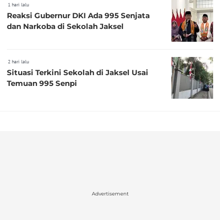
1 hari lalu
Reaksi Gubernur DKI Ada 995 Senjata
dan Narkoba di Sekolah Jaksel
2 hari lalu
Situasi Terkini Sekolah di Jaksel Usai
Temuan 995 Senpi
Advertisement