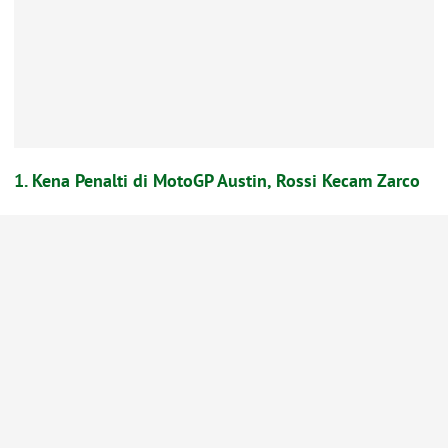
1. Kena Penalti di MotoGP Austin, Rossi Kecam Zarco