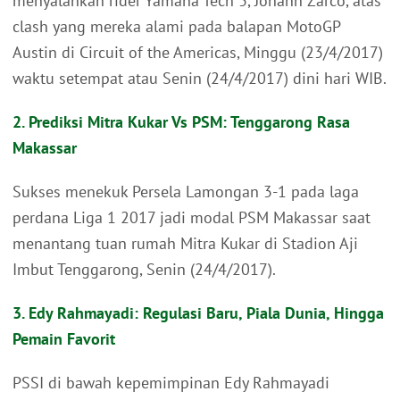
menyalahkan rider Yamaha Tech 3, Johann Zarco, atas
clash yang mereka alami pada balapan MotoGP
Austin di Circuit of the Americas, Minggu (23/4/2017)
waktu setempat atau Senin (24/4/2017) dini hari WIB.
2. Prediksi Mitra Kukar Vs PSM: Tenggarong Rasa
Makassar
Sukses menekuk Persela Lamongan 3-1 pada laga
perdana Liga 1 2017 jadi modal PSM Makassar saat
menantang tuan rumah Mitra Kukar di Stadion Aji
Imbut Tenggarong, Senin (24/4/2017).
3. Edy Rahmayadi: Regulasi Baru, Piala Dunia, Hingga
Pemain Favorit
PSSI di bawah kepemimpinan Edy Rahmayadi