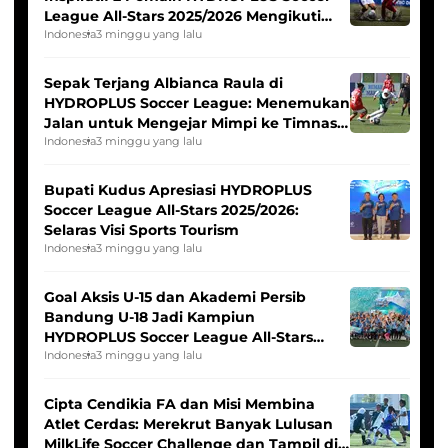
League All-Stars 2025/2026 Mengikuti
Seleksi Timnas Indonesia Putri
Indonesia
3 minggu yang lalu
Sepak Terjang Albianca Raula di
HYDROPLUS Soccer League: Menemukan
Jalan untuk Mengejar Mimpi ke Timnas
Indonesia Putri
Indonesia
3 minggu yang lalu
Bupati Kudus Apresiasi HYDROPLUS
Soccer League All-Stars 2025/2026:
Selaras Visi Sports Tourism
Indonesia
3 minggu yang lalu
Goal Aksis U-15 dan Akademi Persib
Bandung U-18 Jadi Kampiun
HYDROPLUS Soccer League All-Stars
2025/2026
Indonesia
3 minggu yang lalu
Cipta Cendikia FA dan Misi Membina
Atlet Cerdas: Merekrut Banyak Lulusan
MilkLife Soccer Challenge dan Tampil di