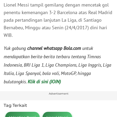
Lionel Messi tampil gemilang dengan mencetak gol
penentu kemenangan 3-2 Barcelona atas Real Madrid
pada pertandingan lanjutan La Liga, di Santiago
Bernabeu, Minggu atau Senin (24/4/2017) dini hari
WIB.
Yuk gabung
channel whatsapp Bola.com
untuk
mendapatkan berita-berita terbaru tentang Timnas
Indonesia, BRI Liga 1, Liga Champions, Liga Inggris, Liga
Italia, Liga Spanyol, bola voli, MotoGP, hingga
bulutangkis.
Klik di sini (JOIN)
Advertisement
Tag Terkait