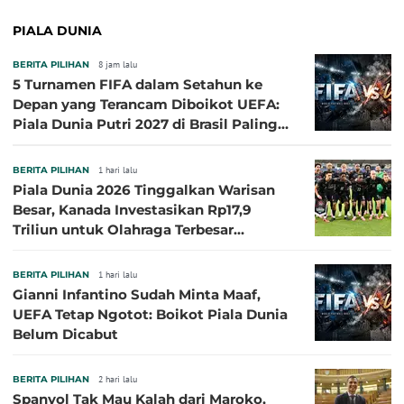
PIALA DUNIA
BERITA PILIHAN
8 jam lalu
5 Turnamen FIFA dalam Setahun ke
Depan yang Terancam Diboikot UEFA:
Piala Dunia Putri 2027 di Brasil Paling
Besar
BERITA PILIHAN
1 hari lalu
Piala Dunia 2026 Tinggalkan Warisan
Besar, Kanada Investasikan Rp17,9
Triliun untuk Olahraga Terbesar
Sepanjang Sejarah
BERITA PILIHAN
1 hari lalu
Gianni Infantino Sudah Minta Maaf,
UEFA Tetap Ngotot: Boikot Piala Dunia
Belum Dicabut
BERITA PILIHAN
2 hari lalu
Spanyol Tak Mau Kalah dari Maroko,