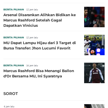
BERITA PILIHAN
12 jam lalu
Arsenal Disarankan Alihkan Bidikan ke
Marcus Rashford Setelah Gagal
Dapatkan Vinicius
BERITA PILIHAN
12 jam lalu
MU Dapat Lampu Hijau dari 3 Target di
Bursa Transfer: Jhon Lucumi Favorit
BERITA PILIHAN
16 jam lalu
Marcus Rashford Bisa Menangi Ballon
d'Or Bersama MU, Ini Syaratnya
SOROT
6 jam lalu