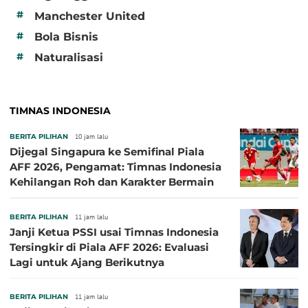
#
Manchester United
#
Bola Bisnis
#
Naturalisasi
TIMNAS INDONESIA
BERITA PILIHAN
10 jam lalu
Dijegal Singapura ke Semifinal Piala
AFF 2026, Pengamat: Timnas Indonesia
Kehilangan Roh dan Karakter Bermain
BERITA PILIHAN
11 jam lalu
Janji Ketua PSSI usai Timnas Indonesia
Tersingkir di Piala AFF 2026: Evaluasi
Lagi untuk Ajang Berikutnya
BERITA PILIHAN
11 jam lalu