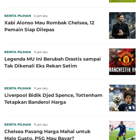
BERITA PILIHAN
6 jam lalu
Xabi Alonso Mau Rombak Chelsea, 12
Pemain Siap Dilepas
BERITA PILIHAN
8 jam lalu
Legenda MU Ini Berubah Drastis sampai
Tak Dikenali Eks Rekan Setim
BERITA PILIHAN
9 jam lalu
Liverpool Bidik Djed Spence, Tottenham
Tetapkan Banderol Harga
BERITA PILIHAN
9 jam lalu
Chelsea Pasang Harga Mahal untuk
Malo Gusto, PSG Mau Bayar?