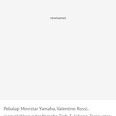
Advertisement
Pebalap Movistar Yamaha, Valentino Rossi,