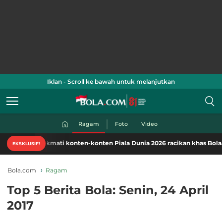
Iklan - Scroll ke bawah untuk melanjutkan
Ragam
Foto
Video
Nikmati konten-konten Piala Dunia 2026 racikan khas Bola.com. Klik di 
EKSKLUSIF!
Bola.com
Ragam
Top 5 Berita Bola: Senin, 24 April
2017