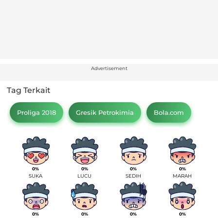
Advertisement
Tag Terkait
Proliga 2018
Gresik Petrokimia
Bola.com
0%
0%
0%
0%
SUKA
LUCU
SEDIH
MARAH
0%
0%
0%
0%