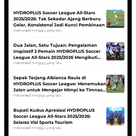
HYDROPLUS Soccer League All-Stars
2025/2026: Tak Sekadar Ajang Berburu
Gelar, Konsistensi Jadi Kunci Pembinaan
Indonesia
3 minggu yang lalu
Dua Jalan, Satu Tujuan: Pengalaman
Inspiratif 2 Pemain HYDROPLUS Soccer
League All-Stars 2025/2026 Mengikuti
Seleksi Timnas Indonesia Putri
Indonesia
3 minggu yang lalu
Sepak Terjang Albianca Raula di
HYDROPLUS Soccer League: Menemukan
Jalan untuk Mengejar Mimpi ke Timnas
Indonesia Putri
Indonesia
3 minggu yang lalu
Bupati Kudus Apresiasi HYDROPLUS
Soccer League All-Stars 2025/2026:
Selaras Visi Sports Tourism
Indonesia
3 minggu yang lalu