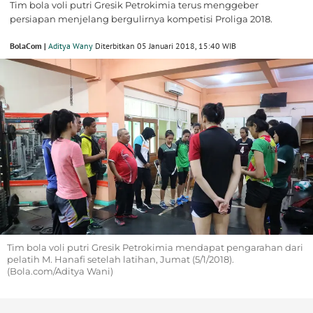
Tim bola voli putri Gresik Petrokimia terus menggeber
persiapan menjelang bergulirnya kompetisi Proliga 2018.
BolaCom |
Aditya Wany
Diterbitkan 05 Januari 2018, 15:40 WIB
Tim bola voli putri Gresik Petrokimia mendapat pengarahan dari
pelatih M. Hanafi setelah latihan, Jumat (5/1/2018).
(Bola.com/Aditya Wani)