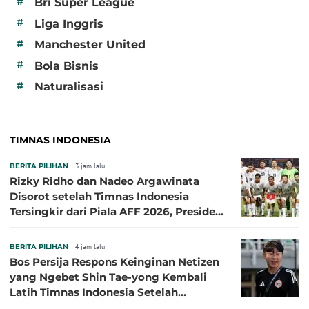
#
Bri Super League
#
Liga Inggris
#
Manchester United
#
Bola Bisnis
#
Naturalisasi
TIMNAS INDONESIA
BERITA PILIHAN
3 jam lalu
Rizky Ridho dan Nadeo Argawinata
Disorot setelah Timnas Indonesia
Tersingkir dari Piala AFF 2026, Presiden
Persija Pasang Badan
BERITA PILIHAN
4 jam lalu
Bos Persija Respons Keinginan Netizen
yang Ngebet Shin Tae-yong Kembali
Latih Timnas Indonesia Setelah
Tersingkir dari Piala AFF 2026