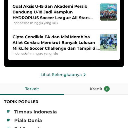
Goal Aksis U-15 dan Akademi Persib
Bandung U-18 Jadi Kampiun
HYDROPLUS Soccer League All-Stars
2025/2026
Indonesia
3 minggu yang lalu
Cipta Cendikia FA dan Misi Membina
Atlet Cerdas: Merekrut Banyak Lulusan
MilkLife Soccer Challenge dan Tampil di
HYDROPLUS Soccer League
Indonesia
4 minggu yang lalu
Lihat Selengkapnya
Terkait
Kredit
2
TOPIK POPULER
#
Timnas Indonesia
#
Piala Dunia