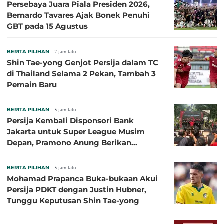
Persebaya Juara Piala Presiden 2026,
Bernardo Tavares Ajak Bonek Penuhi
GBT pada 15 Agustus
BERITA PILIHAN
2 jam lalu
Shin Tae-yong Genjot Persija dalam TC
di Thailand Selama 2 Pekan, Tambah 3
Pemain Baru
BERITA PILIHAN
3 jam lalu
Persija Kembali Disponsori Bank
Jakarta untuk Super League Musim
Depan, Pramono Anung Berikan
Penjelasan terkait Dukungan BUMD
BERITA PILIHAN
3 jam lalu
Mohamad Prapanca Buka-bukaan Akui
Persija PDKT dengan Justin Hubner,
Tunggu Keputusan Shin Tae-yong