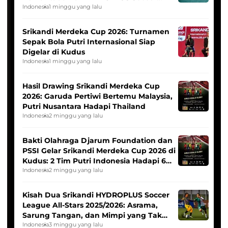
League
Indonesia
1 minggu yang lalu
Srikandi Merdeka Cup 2026: Turnamen
Sepak Bola Putri Internasional Siap
Digelar di Kudus
Indonesia
1 minggu yang lalu
Hasil Drawing Srikandi Merdeka Cup
2026: Garuda Pertiwi Bertemu Malaysia,
Putri Nusantara Hadapi Thailand
Indonesia
2 minggu yang lalu
Bakti Olahraga Djarum Foundation dan
PSSI Gelar Srikandi Merdeka Cup 2026 di
Kudus: 2 Tim Putri Indonesia Hadapi 6
Tim Asia
Indonesia
2 minggu yang lalu
Kisah Dua Srikandi HYDROPLUS Soccer
League All-Stars 2025/2026: Asrama,
Sarung Tangan, dan Mimpi yang Tak
Pernah Padam
Indonesia
3 minggu yang lalu