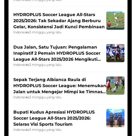
Pernah Padam
HYDROPLUS Soccer League All-Stars
2025/2026: Tak Sekadar Ajang Berburu
Gelar, Konsistensi Jadi Kunci Pembinaan
Indonesia
3 minggu yang lalu
Dua Jalan, Satu Tujuan: Pengalaman
Inspiratif 2 Pemain HYDROPLUS Soccer
League All-Stars 2025/2026 Mengikuti
Seleksi Timnas Indonesia Putri
Indonesia
3 minggu yang lalu
Sepak Terjang Albianca Raula di
HYDROPLUS Soccer League: Menemukan
Jalan untuk Mengejar Mimpi ke Timnas
Indonesia Putri
Indonesia
3 minggu yang lalu
Bupati Kudus Apresiasi HYDROPLUS
Soccer League All-Stars 2025/2026:
Selaras Visi Sports Tourism
Indonesia
3 minggu yang lalu