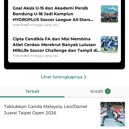
Goal Aksis U-15 dan Akademi Persib
Bandung U-18 Jadi Kampiun
HYDROPLUS Soccer League All-Stars
2025/2026
Indonesia
3 minggu yang lalu
Cipta Cendikia FA dan Misi Membina
Atlet Cerdas: Merekrut Banyak Lulusan
MilkLife Soccer Challenge dan Tampil di
HYDROPLUS Soccer League
Indonesia
3 minggu yang lalu
Lihat Selengkapnya
Terkait
Kredit
2
Taklukkan Ganda Malaysia, Leo/Daniel
Juarai Taipei Open 2026