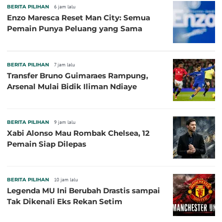
BERITA PILIHAN
6 jam lalu
Enzo Maresca Reset Man City: Semua
Pemain Punya Peluang yang Sama
BERITA PILIHAN
7 jam lalu
Transfer Bruno Guimaraes Rampung,
Arsenal Mulai Bidik Iliman Ndiaye
BERITA PILIHAN
9 jam lalu
Xabi Alonso Mau Rombak Chelsea, 12
Pemain Siap Dilepas
BERITA PILIHAN
10 jam lalu
Legenda MU Ini Berubah Drastis sampai
Tak Dikenali Eks Rekan Setim