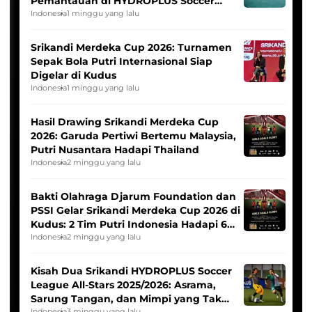
Pemantauan di HYDROPLUS Soccer
League
Indonesia
1 minggu yang lalu
Srikandi Merdeka Cup 2026: Turnamen
Sepak Bola Putri Internasional Siap
Digelar di Kudus
Indonesia
1 minggu yang lalu
Hasil Drawing Srikandi Merdeka Cup
2026: Garuda Pertiwi Bertemu Malaysia,
Putri Nusantara Hadapi Thailand
Indonesia
2 minggu yang lalu
Bakti Olahraga Djarum Foundation dan
PSSI Gelar Srikandi Merdeka Cup 2026 di
Kudus: 2 Tim Putri Indonesia Hadapi 6
Tim Asia
Indonesia
2 minggu yang lalu
Kisah Dua Srikandi HYDROPLUS Soccer
League All-Stars 2025/2026: Asrama,
Sarung Tangan, dan Mimpi yang Tak
Indonesia
3 minggu yang lalu