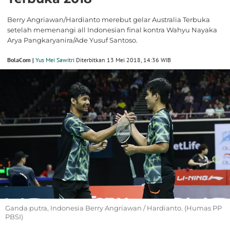
Berry Angriawan/Hardianto merebut gelar Australia Terbuka
setelah memenangi all Indonesian final kontra Wahyu Nayaka
Arya Pangkaryanira/Ade Yusuf Santoso.
BolaCom |
Yus Mei Sawitri
Diterbitkan 13 Mei 2018, 14:36 WIB
Ganda putra, Indonesia Berry Angriawan / Hardianto. (Humas PP
PBSI)