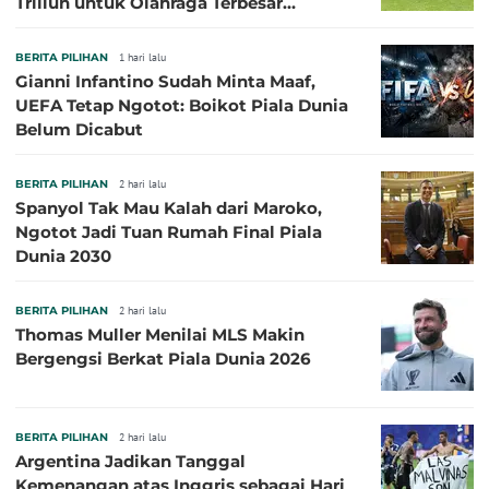
Triliun untuk Olahraga Terbesar
Sepanjang Sejarah
BERITA PILIHAN
1 hari lalu
Gianni Infantino Sudah Minta Maaf,
UEFA Tetap Ngotot: Boikot Piala Dunia
Belum Dicabut
BERITA PILIHAN
2 hari lalu
Spanyol Tak Mau Kalah dari Maroko,
Ngotot Jadi Tuan Rumah Final Piala
Dunia 2030
BERITA PILIHAN
2 hari lalu
Thomas Muller Menilai MLS Makin
Bergengsi Berkat Piala Dunia 2026
BERITA PILIHAN
2 hari lalu
Argentina Jadikan Tanggal
Kemenangan atas Inggris sebagai Hari