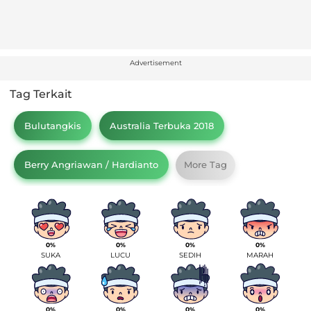
Advertisement
Tag Terkait
Bulutangkis
Australia Terbuka 2018
Berry Angriawan / Hardianto
More Tag
0%
0%
0%
0%
SUKA
LUCU
SEDIH
MARAH
0%
0%
0%
0%