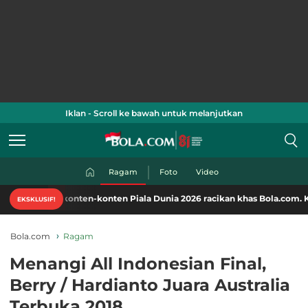
Iklan - Scroll ke bawah untuk melanjutkan
Ragam
Foto
Video
i konten-konten Piala Dunia 2026 racikan khas Bola.com. Klik di sini!
EKSKLUSIF!
Bola.com
Ragam
Menangi All Indonesian Final,
Berry / Hardianto Juara Australia
Terbuka 2018