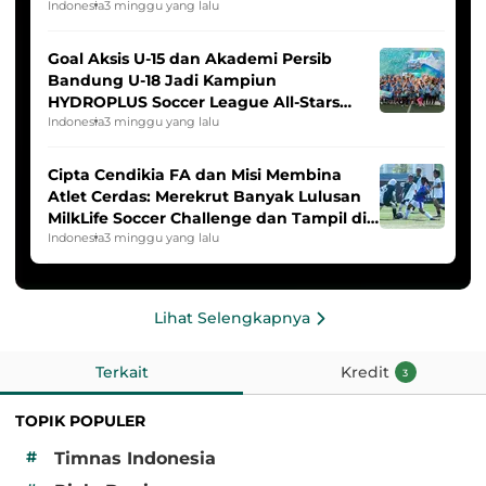
Indonesia
3 minggu yang lalu
Goal Aksis U-15 dan Akademi Persib
Bandung U-18 Jadi Kampiun
HYDROPLUS Soccer League All-Stars
2025/2026
Indonesia
3 minggu yang lalu
Cipta Cendikia FA dan Misi Membina
Atlet Cerdas: Merekrut Banyak Lulusan
MilkLife Soccer Challenge dan Tampil di
HYDROPLUS Soccer League
Indonesia
3 minggu yang lalu
Lihat Selengkapnya
Terkait
Kredit
3
TOPIK POPULER
#
Timnas Indonesia