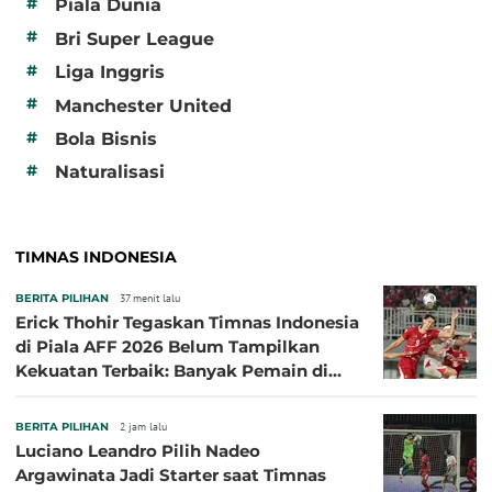
#
Piala Dunia
#
Bri Super League
#
Liga Inggris
#
Manchester United
#
Bola Bisnis
#
Naturalisasi
TIMNAS INDONESIA
BERITA PILIHAN
37 menit lalu
Erick Thohir Tegaskan Timnas Indonesia
di Piala AFF 2026 Belum Tampilkan
Kekuatan Terbaik: Banyak Pemain di
Eropa Tidak Bisa Berpartisipasi
BERITA PILIHAN
2 jam lalu
Luciano Leandro Pilih Nadeo
Argawinata Jadi Starter saat Timnas