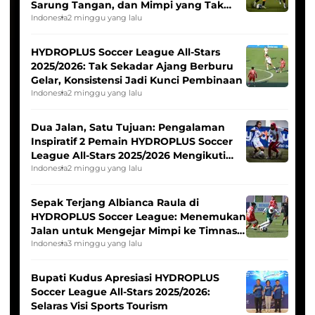
Sarung Tangan, dan Mimpi yang Tak
Pernah Padam
Indonesia
2 minggu yang lalu
HYDROPLUS Soccer League All-Stars
2025/2026: Tak Sekadar Ajang Berburu
Gelar, Konsistensi Jadi Kunci Pembinaan
Indonesia
2 minggu yang lalu
Dua Jalan, Satu Tujuan: Pengalaman
Inspiratif 2 Pemain HYDROPLUS Soccer
League All-Stars 2025/2026 Mengikuti
Seleksi Timnas Indonesia Putri
Indonesia
2 minggu yang lalu
Sepak Terjang Albianca Raula di
HYDROPLUS Soccer League: Menemukan
Jalan untuk Mengejar Mimpi ke Timnas
Indonesia Putri
Indonesia
3 minggu yang lalu
Bupati Kudus Apresiasi HYDROPLUS
Soccer League All-Stars 2025/2026:
Selaras Visi Sports Tourism