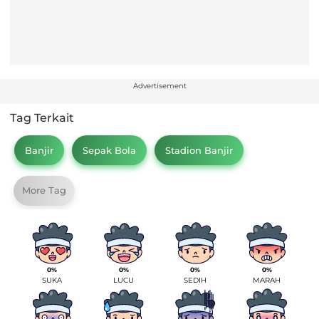
Advertisement
Tag Terkait
Banjir
Sepak Bola
Stadion Banjir
More Tag
0%
0%
0%
0%
SUKA
LUCU
SEDIH
MARAH