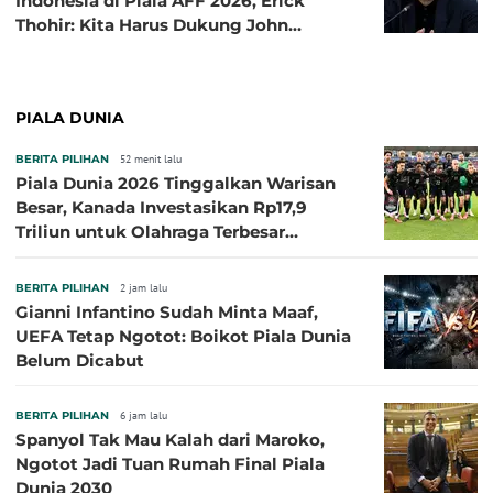
Indonesia di Piala AFF 2026, Erick
Thohir: Kita Harus Dukung John
Herdman, Kala Baik dan Tidak Baik
PIALA DUNIA
BERITA PILIHAN
52 menit lalu
Piala Dunia 2026 Tinggalkan Warisan
Besar, Kanada Investasikan Rp17,9
Triliun untuk Olahraga Terbesar
Sepanjang Sejarah
BERITA PILIHAN
2 jam lalu
Gianni Infantino Sudah Minta Maaf,
UEFA Tetap Ngotot: Boikot Piala Dunia
Belum Dicabut
BERITA PILIHAN
6 jam lalu
Spanyol Tak Mau Kalah dari Maroko,
Ngotot Jadi Tuan Rumah Final Piala
Dunia 2030