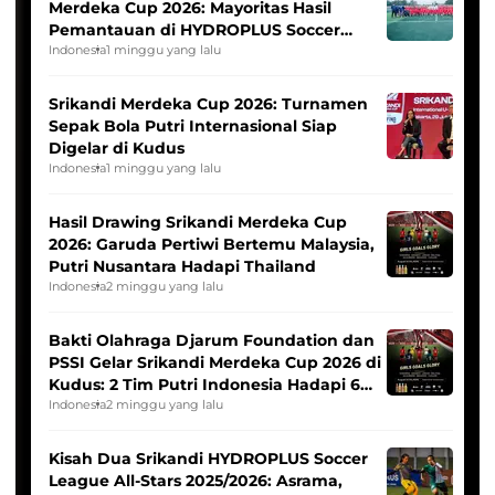
Merdeka Cup 2026: Mayoritas Hasil
Pemantauan di HYDROPLUS Soccer
League
Indonesia
1 minggu yang lalu
Srikandi Merdeka Cup 2026: Turnamen
Sepak Bola Putri Internasional Siap
Digelar di Kudus
Indonesia
1 minggu yang lalu
Hasil Drawing Srikandi Merdeka Cup
2026: Garuda Pertiwi Bertemu Malaysia,
Putri Nusantara Hadapi Thailand
Indonesia
2 minggu yang lalu
Bakti Olahraga Djarum Foundation dan
PSSI Gelar Srikandi Merdeka Cup 2026 di
Kudus: 2 Tim Putri Indonesia Hadapi 6
Tim Asia
Indonesia
2 minggu yang lalu
Kisah Dua Srikandi HYDROPLUS Soccer
League All-Stars 2025/2026: Asrama,