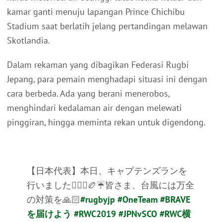
kamar ganti menuju lapangan Prince Chichibu
Stadium saat berlatih jelang pertandingan melawan
Skotlandia.
Dalam rekaman yang dibagikan Federasi Rugbi
Jepang, para pemain menghadapi situasi ini dengan
cara berbeda. Ada yang berani menerobos,
menghindari kedalaman air dengan melewati
pinggiran, hingga meminta rekan untuk digendong.
【日本代表】本日、キャプテンズランを
行いました🏃🏻‍♂️🏉☔️皆さま、台風には万全
の対策を🙏🏻
#rugbyjp
#OneTeam
#BRAVE
を届けよう
#RWC2019
#JPNvSCO
#RWC横