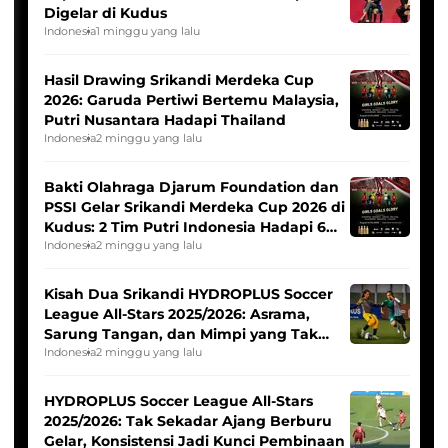
Digelar di Kudus
Indonesia
1 minggu yang lalu
Hasil Drawing Srikandi Merdeka Cup
2026: Garuda Pertiwi Bertemu Malaysia,
Putri Nusantara Hadapi Thailand
Indonesia
2 minggu yang lalu
Bakti Olahraga Djarum Foundation dan
PSSI Gelar Srikandi Merdeka Cup 2026 di
Kudus: 2 Tim Putri Indonesia Hadapi 6
Tim Asia
Indonesia
2 minggu yang lalu
Kisah Dua Srikandi HYDROPLUS Soccer
League All-Stars 2025/2026: Asrama,
Sarung Tangan, dan Mimpi yang Tak
Pernah Padam
Indonesia
2 minggu yang lalu
HYDROPLUS Soccer League All-Stars
2025/2026: Tak Sekadar Ajang Berburu
Gelar, Konsistensi Jadi Kunci Pembinaan