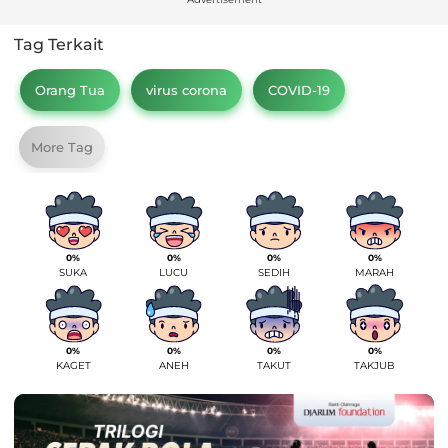
Tag Terkait
Orang Tua
virus corona
COVID-19
More Tag
0%
0%
0%
0%
SUKA
LUCU
SEDIH
MARAH
0%
0%
0%
0%
KAGET
ANEH
TAKUT
TAKJUB