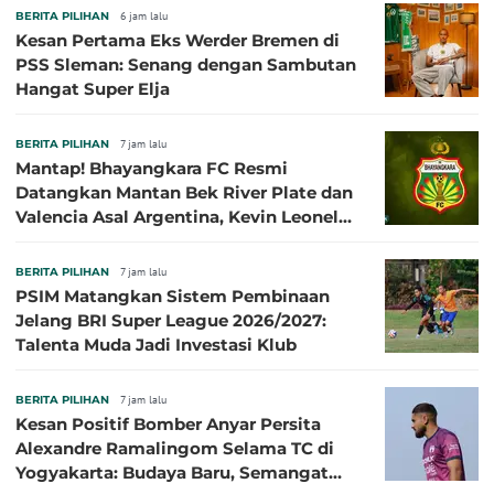
BERITA PILIHAN
6 jam lalu
Kesan Pertama Eks Werder Bremen di
PSS Sleman: Senang dengan Sambutan
Hangat Super Elja
BERITA PILIHAN
7 jam lalu
Mantap! Bhayangkara FC Resmi
Datangkan Mantan Bek River Plate dan
Valencia Asal Argentina, Kevin Leonel
Sibille
BERITA PILIHAN
7 jam lalu
PSIM Matangkan Sistem Pembinaan
Jelang BRI Super League 2026/2027:
Talenta Muda Jadi Investasi Klub
BERITA PILIHAN
7 jam lalu
Kesan Positif Bomber Anyar Persita
Alexandre Ramalingom Selama TC di
Yogyakarta: Budaya Baru, Semangat