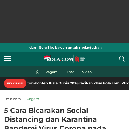
Iklan - Scroll ke bawah untuk melanjutkan
Ragam
Foto
Video
nten-konten Piala Dunia 2026 racikan khas Bola.com. Klik di sini!
EKSKLUSIF!
Bola.com
Ragam
5 Cara Bicarakan Social
Distancing dan Karantina
Pandemi Virus Corona pada