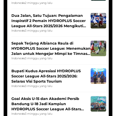
Indonesia
2 minggu yang lalu
Dua Jalan, Satu Tujuan: Pengalaman
Inspiratif 2 Pemain HYDROPLUS Soccer
League All-Stars 2025/2026 Mengikuti
Seleksi Timnas Indonesia Putri
Indonesia
3 minggu yang lalu
Sepak Terjang Albianca Raula di
HYDROPLUS Soccer League: Menemukan
Jalan untuk Mengejar Mimpi ke Timnas
Indonesia Putri
Indonesia
3 minggu yang lalu
Bupati Kudus Apresiasi HYDROPLUS
Soccer League All-Stars 2025/2026:
Selaras Visi Sports Tourism
Indonesia
3 minggu yang lalu
Goal Aksis U-15 dan Akademi Persib
Bandung U-18 Jadi Kampiun
HYDROPLUS Soccer League All-Stars
2025/2026
Indonesia
3 minggu yang lalu