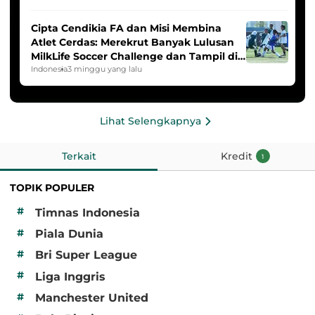
Cipta Cendikia FA dan Misi Membina
Atlet Cerdas: Merekrut Banyak Lulusan
MilkLife Soccer Challenge dan Tampil di
HYDROPLUS Soccer League
Indonesia
3 minggu yang lalu
Lihat Selengkapnya
Terkait
Kredit
1
TOPIK POPULER
#
Timnas Indonesia
#
Piala Dunia
#
Bri Super League
#
Liga Inggris
#
Manchester United