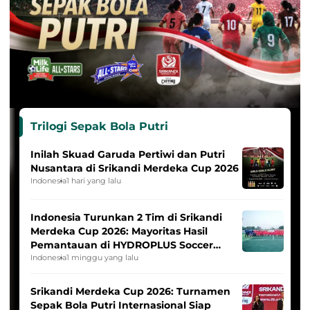
Trilogi Sepak Bola Putri
Inilah Skuad Garuda Pertiwi dan Putri
Nusantara di Srikandi Merdeka Cup 2026
Indonesia
1 hari yang lalu
Indonesia Turunkan 2 Tim di Srikandi
Merdeka Cup 2026: Mayoritas Hasil
Pemantauan di HYDROPLUS Soccer
League
Indonesia
1 minggu yang lalu
Srikandi Merdeka Cup 2026: Turnamen
Sepak Bola Putri Internasional Siap