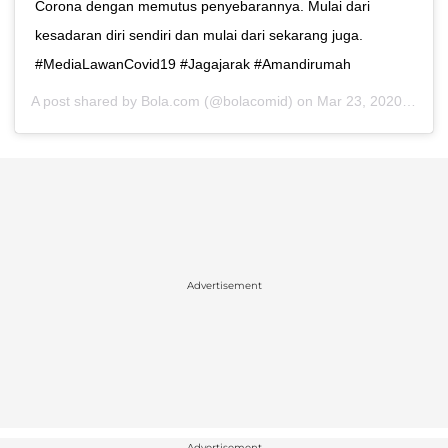
Corona dengan memutus penyebarannya. Mulai dari
kesadaran diri sendiri dan mulai dari sekarang juga.
#MediaLawanCovid19 #Jagajarak #Amandirumah
A post shared by
Bola.com
(@bolacomid) on
Mar 23, 2020 at 6:03pm PDT
Advertisement
Advertisement