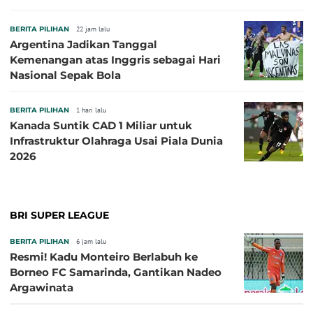
BERITA PILIHAN
22 jam lalu
Argentina Jadikan Tanggal
Kemenangan atas Inggris sebagai Hari
Nasional Sepak Bola
BERITA PILIHAN
1 hari lalu
Kanada Suntik CAD 1 Miliar untuk
Infrastruktur Olahraga Usai Piala Dunia
2026
BRI SUPER LEAGUE
BERITA PILIHAN
6 jam lalu
Resmi! Kadu Monteiro Berlabuh ke
Borneo FC Samarinda, Gantikan Nadeo
Argawinata