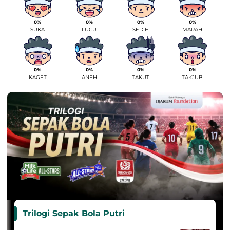
0%
0%
0%
0%
SUKA
LUCU
SEDIH
MARAH
0%
0%
0%
0%
KAGET
ANEH
TAKUT
TAKJUB
Trilogi Sepak Bola Putri