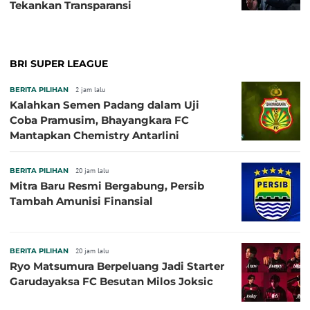
Tekankan Transparansi
BRI SUPER LEAGUE
BERITA PILIHAN
2 jam lalu
Kalahkan Semen Padang dalam Uji
Coba Pramusim, Bhayangkara FC
Mantapkan Chemistry Antarlini
BERITA PILIHAN
20 jam lalu
Mitra Baru Resmi Bergabung, Persib
Tambah Amunisi Finansial
BERITA PILIHAN
20 jam lalu
Ryo Matsumura Berpeluang Jadi Starter
Garudayaksa FC Besutan Milos Joksic