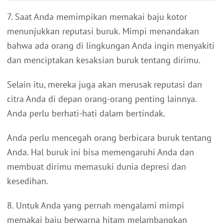
7. Saat Anda memimpikan memakai baju kotor
menunjukkan reputasi buruk. Mimpi menandakan
bahwa ada orang di lingkungan Anda ingin menyakiti
dan menciptakan kesaksian buruk tentang dirimu.
Selain itu, mereka juga akan merusak reputasi dan
citra Anda di depan orang-orang penting lainnya.
Anda perlu berhati-hati dalam bertindak.
Anda perlu mencegah orang berbicara buruk tentang
Anda. Hal buruk ini bisa memengaruhi Anda dan
membuat dirimu memasuki dunia depresi dan
kesedihan.
8. Untuk Anda yang pernah mengalami mimpi
memakai baju berwarna hitam melambangkan