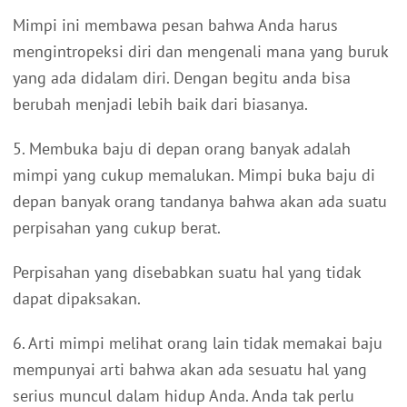
Mimpi ini membawa pesan bahwa Anda harus
mengintropeksi diri dan mengenali mana yang buruk
yang ada didalam diri. Dengan begitu anda bisa
berubah menjadi lebih baik dari biasanya.
5. Membuka baju di depan orang banyak adalah
mimpi yang cukup memalukan. Mimpi buka baju di
depan banyak orang tandanya bahwa akan ada suatu
perpisahan yang cukup berat.
Perpisahan yang disebabkan suatu hal yang tidak
dapat dipaksakan.
6. Arti mimpi melihat orang lain tidak memakai baju
mempunyai arti bahwa akan ada sesuatu hal yang
serius muncul dalam hidup Anda. Anda tak perlu