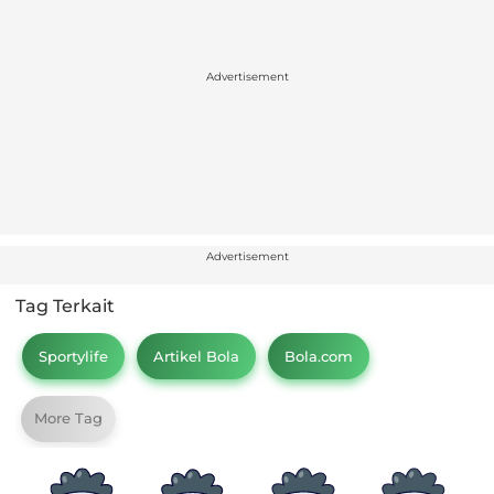
Advertisement
Advertisement
Tag Terkait
Sportylife
Artikel Bola
Bola.com
More Tag