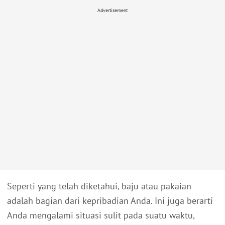
Advertisement
Seperti yang telah diketahui, baju atau pakaian
adalah bagian dari kepribadian Anda. Ini juga berarti
Anda mengalami situasi sulit pada suatu waktu,