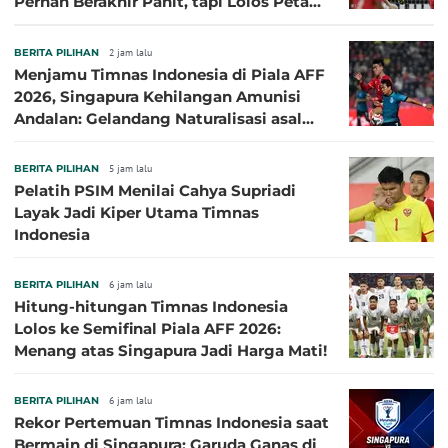
Pernah Berakhir Pahit, tapi Lolos Petaka
di 2016
BERITA PILIHAN
2 jam lalu
Menjamu Timnas Indonesia di Piala AFF
2026, Singapura Kehilangan Amunisi
Andalan: Gelandang Naturalisasi asal
Jepang Harus Absen!
BERITA PILIHAN
5 jam lalu
Pelatih PSIM Menilai Cahya Supriadi
Layak Jadi Kiper Utama Timnas
Indonesia
BERITA PILIHAN
6 jam lalu
Hitung-hitungan Timnas Indonesia
Lolos ke Semifinal Piala AFF 2026:
Menang atas Singapura Jadi Harga Mati!
BERITA PILIHAN
6 jam lalu
Rekor Pertemuan Timnas Indonesia saat
Bermain di Singapura: Garuda Ganas di