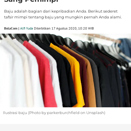
Baju adalah bagian dari kepribadian Anda. Berikut sederet
tafsir mimpi tentang baju yang mungkin pernah Anda alami.
BolaCom |
Alfi Yuda
Diterbitkan 17 Agustus 2020, 10:20 WIB
Ilustrasi baju (Photo by parkerburchfield on Unsplash)