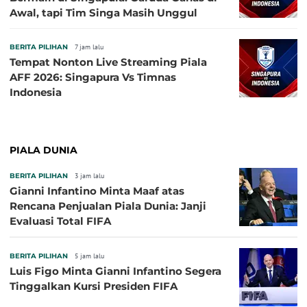
Awal, tapi Tim Singa Masih Unggul
BERITA PILIHAN
7 jam lalu
Tempat Nonton Live Streaming Piala
AFF 2026: Singapura Vs Timnas
Indonesia
PIALA DUNIA
BERITA PILIHAN
3 jam lalu
Gianni Infantino Minta Maaf atas
Rencana Penjualan Piala Dunia: Janji
Evaluasi Total FIFA
BERITA PILIHAN
5 jam lalu
Luis Figo Minta Gianni Infantino Segera
Tinggalkan Kursi Presiden FIFA