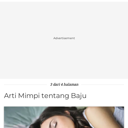
Advertisement
3 dari 4 halaman
Arti Mimpi tentang Baju