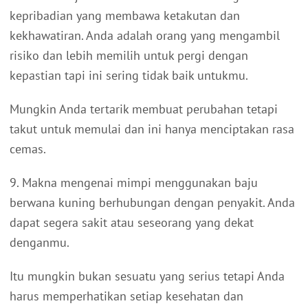
kepribadian yang membawa ketakutan dan
kekhawatiran. Anda adalah orang yang mengambil
risiko dan lebih memilih untuk pergi dengan
kepastian tapi ini sering tidak baik untukmu.
Mungkin Anda tertarik membuat perubahan tetapi
takut untuk memulai dan ini hanya menciptakan rasa
cemas.
9. Makna mengenai mimpi menggunakan baju
berwana kuning berhubungan dengan penyakit. Anda
dapat segera sakit atau seseorang yang dekat
denganmu.
Itu mungkin bukan sesuatu yang serius tetapi Anda
harus memperhatikan setiap kesehatan dan