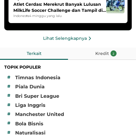
Atlet Cerdas: Merekrut Banyak Lulusan
MilkLife Soccer Challenge dan Tampil di
HYDROPLUS Soccer League
Indonesia
4 minggu yang lalu
Lihat Selengkapnya
Terkait
Kredit
2
TOPIK POPULER
#
Timnas Indonesia
#
Piala Dunia
#
Bri Super League
#
Liga Inggris
#
Manchester United
#
Bola Bisnis
#
Naturalisasi