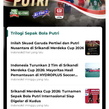
Trilogi Sepak Bola Putri
Inilah Skuad Garuda Pertiwi dan Putri
Nusantara di Srikandi Merdeka Cup 2026
Indonesia
3 hari yang lalu
Indonesia Turunkan 2 Tim di Srikandi
Merdeka Cup 2026: Mayoritas Hasil
Pemantauan di HYDROPLUS Soccer
League
Indonesia
1 minggu yang lalu
Srikandi Merdeka Cup 2026: Turnamen
Sepak Bola Putri Internasional Siap
Digelar di Kudus
Indonesia
1 minggu yang lalu