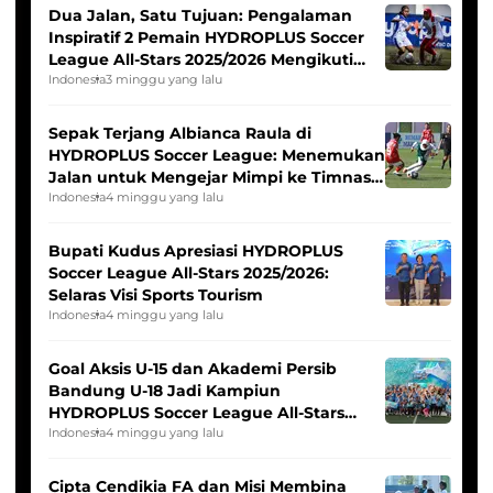
Dua Jalan, Satu Tujuan: Pengalaman
Inspiratif 2 Pemain HYDROPLUS Soccer
League All-Stars 2025/2026 Mengikuti
Seleksi Timnas Indonesia Putri
Indonesia
3 minggu yang lalu
Sepak Terjang Albianca Raula di
HYDROPLUS Soccer League: Menemukan
Jalan untuk Mengejar Mimpi ke Timnas
Indonesia Putri
Indonesia
4 minggu yang lalu
Bupati Kudus Apresiasi HYDROPLUS
Soccer League All-Stars 2025/2026:
Selaras Visi Sports Tourism
Indonesia
4 minggu yang lalu
Goal Aksis U-15 dan Akademi Persib
Bandung U-18 Jadi Kampiun
HYDROPLUS Soccer League All-Stars
2025/2026
Indonesia
4 minggu yang lalu
Cipta Cendikia FA dan Misi Membina