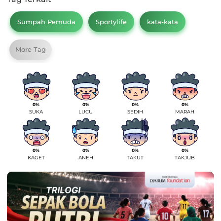
Sumpah Pemuda
Sportylife
kata-kata
More Tag
0%
0%
0%
0%
SUKA
LUCU
SEDIH
MARAH
0%
0%
0%
0%
KAGET
ANEH
TAKUT
TAKJUB