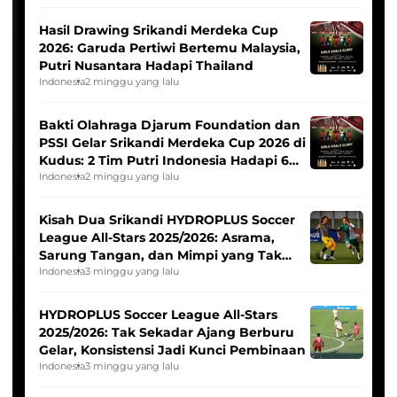
Hasil Drawing Srikandi Merdeka Cup
2026: Garuda Pertiwi Bertemu Malaysia,
Putri Nusantara Hadapi Thailand
Indonesia
2 minggu yang lalu
Bakti Olahraga Djarum Foundation dan
PSSI Gelar Srikandi Merdeka Cup 2026 di
Kudus: 2 Tim Putri Indonesia Hadapi 6
Tim Asia
Indonesia
2 minggu yang lalu
Kisah Dua Srikandi HYDROPLUS Soccer
League All-Stars 2025/2026: Asrama,
Sarung Tangan, dan Mimpi yang Tak
Pernah Padam
Indonesia
3 minggu yang lalu
HYDROPLUS Soccer League All-Stars
2025/2026: Tak Sekadar Ajang Berburu
Gelar, Konsistensi Jadi Kunci Pembinaan
Indonesia
3 minggu yang lalu