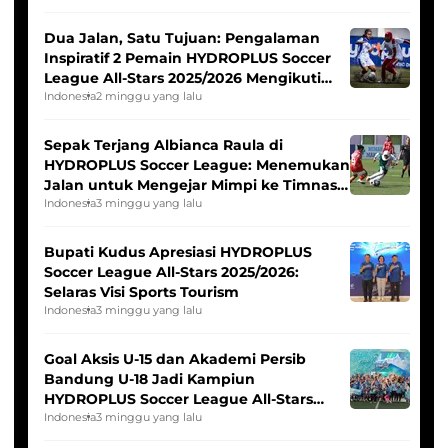
Dua Jalan, Satu Tujuan: Pengalaman
Inspiratif 2 Pemain HYDROPLUS Soccer
League All-Stars 2025/2026 Mengikuti
Seleksi Timnas Indonesia Putri
Indonesia
2 minggu yang lalu
Sepak Terjang Albianca Raula di
HYDROPLUS Soccer League: Menemukan
Jalan untuk Mengejar Mimpi ke Timnas
Indonesia Putri
Indonesia
3 minggu yang lalu
Bupati Kudus Apresiasi HYDROPLUS
Soccer League All-Stars 2025/2026:
Selaras Visi Sports Tourism
Indonesia
3 minggu yang lalu
Goal Aksis U-15 dan Akademi Persib
Bandung U-18 Jadi Kampiun
HYDROPLUS Soccer League All-Stars
2025/2026
Indonesia
3 minggu yang lalu