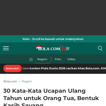
Iklan - Scroll ke bawah untuk melanjutkan
Ragam
Foto
Video
nten-konten Piala Dunia 2026 racikan khas Bola.com. Klik di sini!
EKSKLUSIF!
Bola.com
Ragam
30 Kata-Kata Ucapan Ulang
Tahun untuk Orang Tua, Bentuk
Kasih Sayang