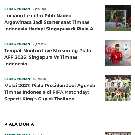
Eropa Tidak Bisa Berpartisipasi
BERITA PILIHAN
7 jam lalu
Luciano Leandro Pilih Nadeo
Argawinata Jadi Starter saat Timnas
Indonesia Hadapi Singapura di Piala AFF
2026: Pengalaman Jadi Kunci
BERITA PILIHAN
9 jam lalu
Tempat Nonton Live Streaming Piala
AFF 2026: Singapura Vs Timnas
Indonesia
BERITA PILIHAN
10 jam lalu
Mulai 2027, Piala Presiden Jadi Agenda
Timnas Indonesia di FIFA Matchday:
Seperti King's Cup di Thailand
PIALA DUNIA