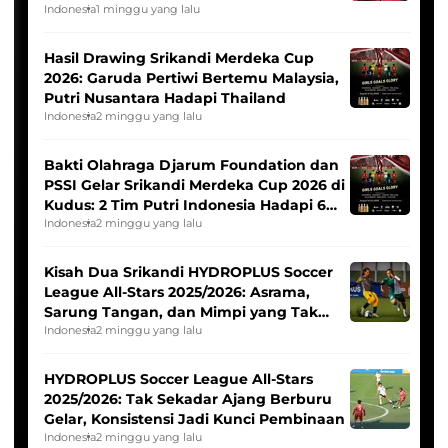
Indonesia
1 minggu yang lalu
Hasil Drawing Srikandi Merdeka Cup
2026: Garuda Pertiwi Bertemu Malaysia,
Putri Nusantara Hadapi Thailand
Indonesia
2 minggu yang lalu
Bakti Olahraga Djarum Foundation dan
PSSI Gelar Srikandi Merdeka Cup 2026 di
Kudus: 2 Tim Putri Indonesia Hadapi 6
Tim Asia
Indonesia
2 minggu yang lalu
Kisah Dua Srikandi HYDROPLUS Soccer
League All-Stars 2025/2026: Asrama,
Sarung Tangan, dan Mimpi yang Tak
Pernah Padam
Indonesia
2 minggu yang lalu
HYDROPLUS Soccer League All-Stars
2025/2026: Tak Sekadar Ajang Berburu
Gelar, Konsistensi Jadi Kunci Pembinaan
Indonesia
2 minggu yang lalu