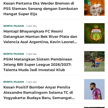
Kesan Pertama Eks Werder Bremen di
PSS Sleman: Senang dengan Sambutan
Hangat Super Elja
BERITA PILIHAN
4 jam lalu
Mantap! Bhayangkara FC Resmi
Datangkan Mantan Bek River Plate dan
Valencia Asal Argentina, Kevin Leonel
Sibille
BERITA PILIHAN
5 jam lalu
PSIM Matangkan Sistem Pembinaan
Jelang BRI Super League 2026/2027:
Talenta Muda Jadi Investasi Klub
BERITA PILIHAN
5 jam lalu
Kesan Positif Bomber Anyar Persita
Alexandre Ramalingom Selama TC di
Yogyakarta: Budaya Baru, Semangat
Baru!