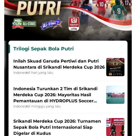
Trilogi Sepak Bola Putri
Inilah Skuad Garuda Pertiwi dan Putri
Nusantara di Srikandi Merdeka Cup 2026
Indonesia
1 hari yang lalu
Indonesia Turunkan 2 Tim di Srikandi
Merdeka Cup 2026: Mayoritas Hasil
Pemantauan di HYDROPLUS Soccer
League
Indonesia
1 minggu yang lalu
Srikandi Merdeka Cup 2026: Turnamen
Sepak Bola Putri Internasional Siap
Digelar di Kudus