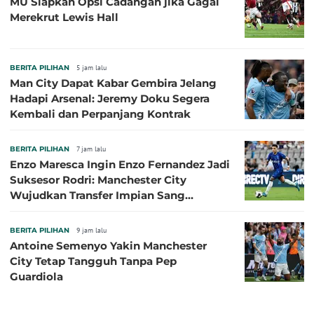
MU Siapkan Opsi Cadangan jika Gagal
Merekrut Lewis Hall
BERITA PILIHAN
5 jam lalu
Man City Dapat Kabar Gembira Jelang
Hadapi Arsenal: Jeremy Doku Segera
Kembali dan Perpanjang Kontrak
BERITA PILIHAN
7 jam lalu
Enzo Maresca Ingin Enzo Fernandez Jadi
Suksesor Rodri: Manchester City
Wujudkan Transfer Impian Sang
Pelatih?
BERITA PILIHAN
9 jam lalu
Antoine Semenyo Yakin Manchester
City Tetap Tangguh Tanpa Pep
Guardiola