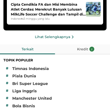
Cipta Cendikia FA dan Misi Membina
Atlet Cerdas: Merekrut Banyak Lulusan
MilkLife Soccer Challenge dan Tampil di
HYDROPLUS Soccer League
Indonesia
3 minggu yang lalu
Lihat Selengkapnya
Terkait
Kredit
2
TOPIK POPULER
#
Timnas Indonesia
#
Piala Dunia
#
Bri Super League
#
Liga Inggris
#
Manchester United
#
Bola Bisnis