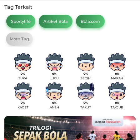
Tag Terkait
Sportylife
Artikel Bola
Bola.com
More Tag
0%
0%
0%
0%
SUKA
LUCU
SEDIH
MARAH
0%
0%
0%
0%
KAGET
ANEH
TAKUT
TAKJUB