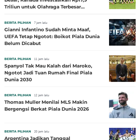
Triliun untuk Olahraga Terbesar
Sepanjang Sejarah
BERITA PILIHAN
7 jam lalu
Gianni Infantino Sudah Minta Maaf,
UEFA Tetap Ngotot: Boikot Piala Dunia
Belum Dicabut
BERITA PILIHAN
11 jam lalu
Spanyol Tak Mau Kalah dari Maroko,
Ngotot Jadi Tuan Rumah Final Piala
Dunia 2030
BERITA PILIHAN
12 jam lalu
Thomas Muller Menilai MLS Makin
Bergengsi Berkat Piala Dunia 2026
BERITA PILIHAN
20 jam lalu
Argentina Jadikan Tanggal