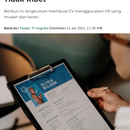
Berikut ini rangkuman membuat CV menggunakan HP yang
mudah dan keren.
BolaCom |
Faozan Tri Nugroho
Diterbitkan 21 Juli 2021, 17:20 WIB