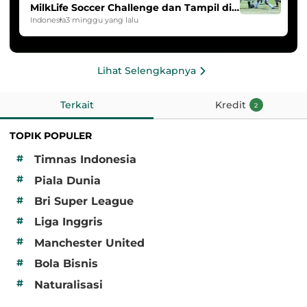
MilkLife Soccer Challenge dan Tampil di
HYDROPLUS Soccer League
Indonesia
3 minggu yang lalu
Lihat Selengkapnya
Terkait
Kredit
2
TOPIK POPULER
#
Timnas Indonesia
#
Piala Dunia
#
Bri Super League
#
Liga Inggris
#
Manchester United
#
Bola Bisnis
#
Naturalisasi