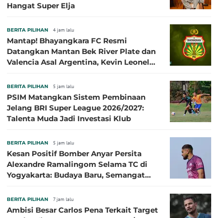
Hangat Super Elja
BERITA PILIHAN
4 jam lalu
Mantap! Bhayangkara FC Resmi
Datangkan Mantan Bek River Plate dan
Valencia Asal Argentina, Kevin Leonel
Sibille
BERITA PILIHAN
5 jam lalu
PSIM Matangkan Sistem Pembinaan
Jelang BRI Super League 2026/2027:
Talenta Muda Jadi Investasi Klub
BERITA PILIHAN
5 jam lalu
Kesan Positif Bomber Anyar Persita
Alexandre Ramalingom Selama TC di
Yogyakarta: Budaya Baru, Semangat
Baru!
BERITA PILIHAN
7 jam lalu
Ambisi Besar Carlos Pena Terkait Target