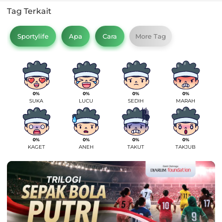
Tag Terkait
Sportylife
Apa
Cara
More Tag
0%
0%
0%
0%
SUKA
LUCU
SEDIH
MARAH
0%
0%
0%
0%
KAGET
ANEH
TAKUT
TAKJUB