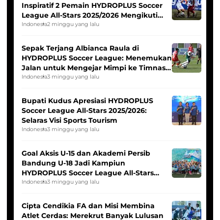
Inspiratif 2 Pemain HYDROPLUS Soccer
League All-Stars 2025/2026 Mengikuti
Seleksi Timnas Indonesia Putri
Indonesia
2 minggu yang lalu
Sepak Terjang Albianca Raula di
HYDROPLUS Soccer League: Menemukan
Jalan untuk Mengejar Mimpi ke Timnas
Indonesia Putri
Indonesia
3 minggu yang lalu
Bupati Kudus Apresiasi HYDROPLUS
Soccer League All-Stars 2025/2026:
Selaras Visi Sports Tourism
Indonesia
3 minggu yang lalu
Goal Aksis U-15 dan Akademi Persib
Bandung U-18 Jadi Kampiun
HYDROPLUS Soccer League All-Stars
2025/2026
Indonesia
3 minggu yang lalu
Cipta Cendikia FA dan Misi Membina
Atlet Cerdas: Merekrut Banyak Lulusan