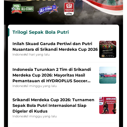
Trilogi Sepak Bola Putri
Inilah Skuad Garuda Pertiwi dan Putri
Nusantara di Srikandi Merdeka Cup 2026
Indonesia
1 hari yang lalu
Indonesia Turunkan 2 Tim di Srikandi
Merdeka Cup 2026: Mayoritas Hasil
Pemantauan di HYDROPLUS Soccer
League
Indonesia
1 minggu yang lalu
Srikandi Merdeka Cup 2026: Turnamen
Sepak Bola Putri Internasional Siap
Digelar di Kudus
Indonesia
1 minggu yang lalu