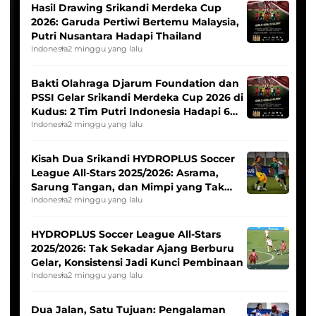
Hasil Drawing Srikandi Merdeka Cup
2026: Garuda Pertiwi Bertemu Malaysia,
Putri Nusantara Hadapi Thailand
Indonesia
2 minggu yang lalu
Bakti Olahraga Djarum Foundation dan
PSSI Gelar Srikandi Merdeka Cup 2026 di
Kudus: 2 Tim Putri Indonesia Hadapi 6
Tim Asia
Indonesia
2 minggu yang lalu
Kisah Dua Srikandi HYDROPLUS Soccer
League All-Stars 2025/2026: Asrama,
Sarung Tangan, dan Mimpi yang Tak
Pernah Padam
Indonesia
2 minggu yang lalu
HYDROPLUS Soccer League All-Stars
2025/2026: Tak Sekadar Ajang Berburu
Gelar, Konsistensi Jadi Kunci Pembinaan
Indonesia
2 minggu yang lalu
Dua Jalan, Satu Tujuan: Pengalaman