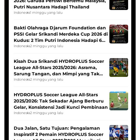
2026: Garuda Pertiwi Bertemu Malaysia,
Putri Nusantara Hadapi Thailand
Indonesia
1 minggu yang lalu
Bakti Olahraga Djarum Foundation dan
PSSI Gelar Srikandi Merdeka Cup 2026 di
Kudus: 2 Tim Putri Indonesia Hadapi 6
Tim Asia
Indonesia
2 minggu yang lalu
Kisah Dua Srikandi HYDROPLUS Soccer
League All-Stars 2025/2026: Asrama,
Sarung Tangan, dan Mimpi yang Tak
Pernah Padam
Indonesia
2 minggu yang lalu
HYDROPLUS Soccer League All-Stars
2025/2026: Tak Sekadar Ajang Berburu
Gelar, Konsistensi Jadi Kunci Pembinaan
Indonesia
2 minggu yang lalu
Dua Jalan, Satu Tujuan: Pengalaman
Inspiratif 2 Pemain HYDROPLUS Soccer