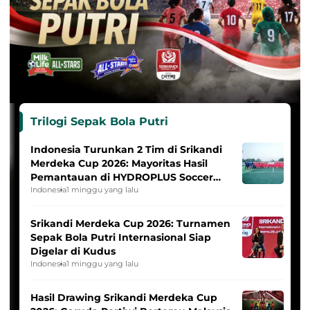
Trilogi Sepak Bola Putri
Indonesia Turunkan 2 Tim di Srikandi
Merdeka Cup 2026: Mayoritas Hasil
Pemantauan di HYDROPLUS Soccer
League
Indonesia
1 minggu yang lalu
Srikandi Merdeka Cup 2026: Turnamen
Sepak Bola Putri Internasional Siap
Digelar di Kudus
Indonesia
1 minggu yang lalu
Hasil Drawing Srikandi Merdeka Cup