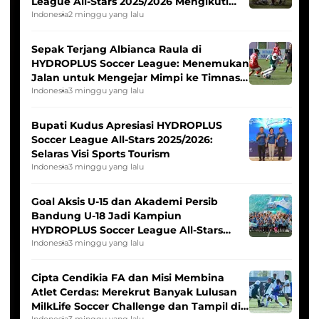
League All-Stars 2025/2026 Mengikuti
Seleksi Timnas Indonesia Putri
Indonesia
2 minggu yang lalu
Sepak Terjang Albianca Raula di
HYDROPLUS Soccer League: Menemukan
Jalan untuk Mengejar Mimpi ke Timnas
Indonesia Putri
Indonesia
3 minggu yang lalu
Bupati Kudus Apresiasi HYDROPLUS
Soccer League All-Stars 2025/2026:
Selaras Visi Sports Tourism
Indonesia
3 minggu yang lalu
Goal Aksis U-15 dan Akademi Persib
Bandung U-18 Jadi Kampiun
HYDROPLUS Soccer League All-Stars
2025/2026
Indonesia
3 minggu yang lalu
Cipta Cendikia FA dan Misi Membina
Atlet Cerdas: Merekrut Banyak Lulusan
MilkLife Soccer Challenge dan Tampil di