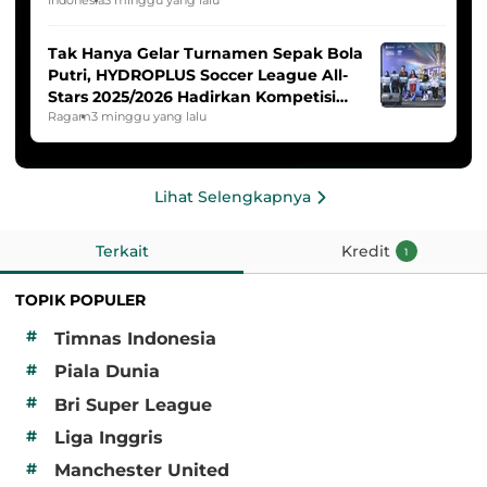
HYDROPLUS Soccer League
Indonesia
3 minggu yang lalu
Tak Hanya Gelar Turnamen Sepak Bola
Putri, HYDROPLUS Soccer League All-
Stars 2025/2026 Hadirkan Kompetisi
Band dan Dance
Ragam
3 minggu yang lalu
Lihat Selengkapnya
Terkait
Kredit
1
TOPIK POPULER
#
Timnas Indonesia
#
Piala Dunia
#
Bri Super League
#
Liga Inggris
#
Manchester United