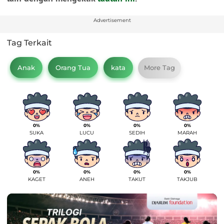
Advertisement
Tag Terkait
Anak
Orang Tua
kata
More Tag
0%
0%
0%
0%
SUKA
LUCU
SEDIH
MARAH
0%
0%
0%
0%
KAGET
ANEH
TAKUT
TAKJUB