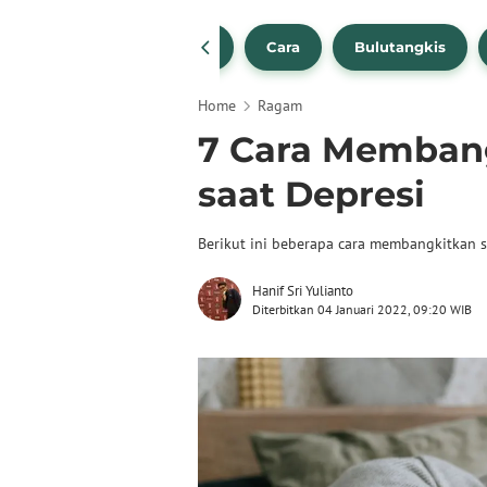
1
NBA
Bola Beli
Cara
Bulutangkis
Home
Ragam
7 Cara Memban
saat Depresi
Berikut ini beberapa cara membangkitkan 
Hanif Sri Yulianto
Diterbitkan 04 Januari 2022, 09:20 WIB