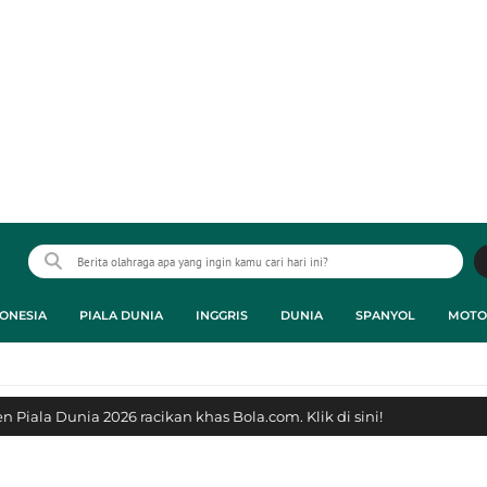
ONESIA
PIALA DUNIA
INGGRIS
DUNIA
SPANYOL
MOTO
 Piala Dunia 2026 racikan khas Bola.com. Klik di sini!