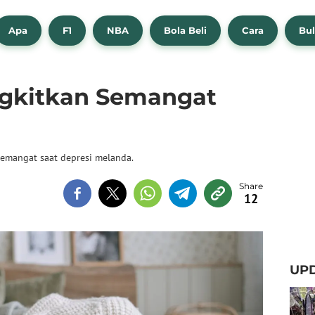
Apa
F1
NBA
Bola Beli
Cara
Bul
gkitkan Semangat
semangat saat depresi melanda.
12
UPD