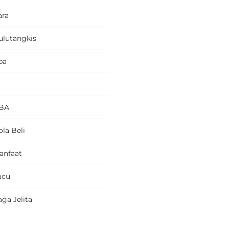
ara
ulutangkis
pa
BA
la Beli
anfaat
ucu
ga Jelita