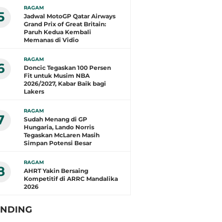
RAGAM
5
Jadwal MotoGP Qatar Airways
Grand Prix of Great Britain:
Paruh Kedua Kembali
Memanas di Vidio
RAGAM
6
Doncic Tegaskan 100 Persen
Fit untuk Musim NBA
2026/2027, Kabar Baik bagi
Lakers
RAGAM
7
Sudah Menang di GP
Hungaria, Lando Norris
Tegaskan McLaren Masih
Simpan Potensi Besar
RAGAM
8
AHRT Yakin Bersaing
Kompetitif di ARRC Mandalika
2026
ENDING