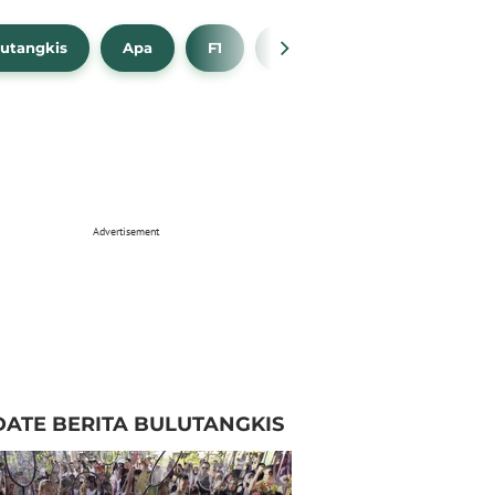
utangkis
Apa
F1
NBA
Bola Beli
Advertisement
ATE BERITA BULUTANGKIS