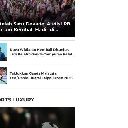
telah Satu Dekade, Audisi PB
arum Kembali Hadir di
kassar untuk Pencarian
lenta Super
Nova Widianto Kembali Ditunjuk
Jadi Pelatih Ganda Campuran Pelat…
Taklukkan Ganda Malaysia,
Leo/Daniel Juarai Taipei Open 2026
RTS LUXURY