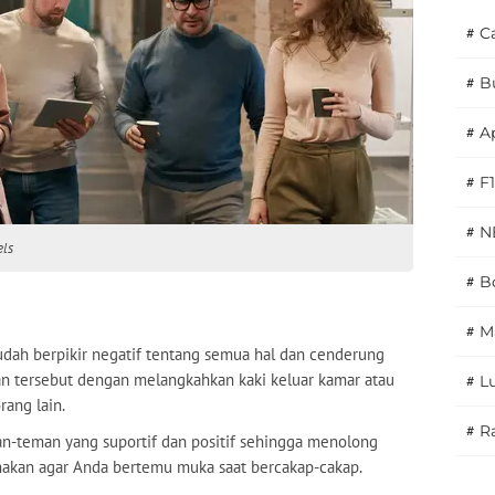
#
C
#
B
#
A
#
F1
#
N
els
#
Bo
#
M
dah berpikir negatif tentang semua hal dan cenderung
an tersebut dengan melangkahkan kaki keluar kamar atau
#
L
ang lain.
#
Ra
an-teman yang suportif dan positif sehingga menolong
ahakan agar Anda bertemu muka saat bercakap-cakap.