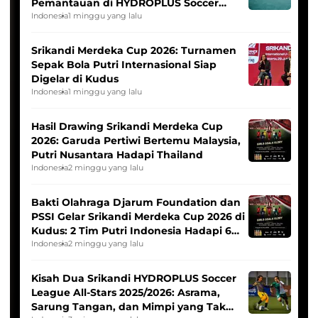
Pemantauan di HYDROPLUS Soccer
League
Indonesia
1 minggu yang lalu
Srikandi Merdeka Cup 2026: Turnamen
Sepak Bola Putri Internasional Siap
Digelar di Kudus
Indonesia
1 minggu yang lalu
Hasil Drawing Srikandi Merdeka Cup
2026: Garuda Pertiwi Bertemu Malaysia,
Putri Nusantara Hadapi Thailand
Indonesia
2 minggu yang lalu
Bakti Olahraga Djarum Foundation dan
PSSI Gelar Srikandi Merdeka Cup 2026 di
Kudus: 2 Tim Putri Indonesia Hadapi 6
Tim Asia
Indonesia
2 minggu yang lalu
Kisah Dua Srikandi HYDROPLUS Soccer
League All-Stars 2025/2026: Asrama,
Sarung Tangan, dan Mimpi yang Tak