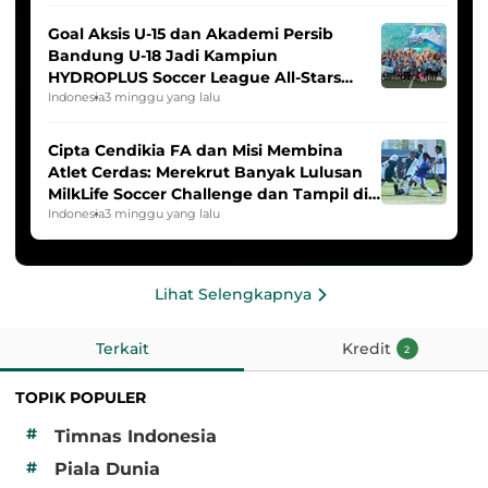
Goal Aksis U-15 dan Akademi Persib
Bandung U-18 Jadi Kampiun
HYDROPLUS Soccer League All-Stars
2025/2026
Indonesia
3 minggu yang lalu
Cipta Cendikia FA dan Misi Membina
Atlet Cerdas: Merekrut Banyak Lulusan
MilkLife Soccer Challenge dan Tampil di
HYDROPLUS Soccer League
Indonesia
3 minggu yang lalu
Lihat Selengkapnya
Terkait
Kredit
2
TOPIK POPULER
#
Timnas Indonesia
#
Piala Dunia