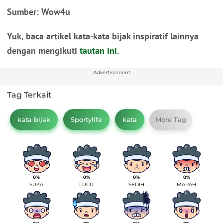
Sumber: Wow4u
Yuk, baca artikel kata-kata bijak inspiratif lainnya
dengan mengikuti
tautan ini
.
Advertisement
Tag Terkait
kata bijak
Sportylife
kata
More Tag
0%
0%
0%
0%
SUKA
LUCU
SEDIH
MARAH