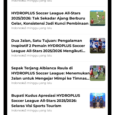
Pernah Padam
Indonesia
3 minggu yang lalu
HYDROPLUS Soccer League All-Stars
2025/2026: Tak Sekadar Ajang Berburu
Gelar, Konsistensi Jadi Kunci Pembinaan
Indonesia
3 minggu yang lalu
Dua Jalan, Satu Tujuan: Pengalaman
Inspiratif 2 Pemain HYDROPLUS Soccer
League All-Stars 2025/2026 Mengikuti
Seleksi Timnas Indonesia Putri
Indonesia
3 minggu yang lalu
Sepak Terjang Albianca Raula di
HYDROPLUS Soccer League: Menemukan
Jalan untuk Mengejar Mimpi ke Timnas
Indonesia Putri
Indonesia
3 minggu yang lalu
Bupati Kudus Apresiasi HYDROPLUS
Soccer League All-Stars 2025/2026:
Selaras Visi Sports Tourism
Indonesia
3 minggu yang lalu