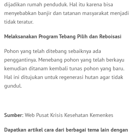
dijadikan rumah penduduk. Hal itu karena bisa
menyebabkan banjir dan tatanan masyarakat menjadi
tidak teratur.
Melaksanakan Program Tebang Pilih dan Reboisasi
Pohon yang telah ditebang sebaiknya ada
penggantinya. Menebang pohon yang telah berkayu
kemudian ditanam kembali tunas pohon yang baru.
Hal ini ditujukan untuk regenerasi hutan agar tidak
gundul.
Sumber:
Web Pusat Krisis Kesehatan Kemenkes
Dapatkan artikel cara dari berbagai tema lain dengan