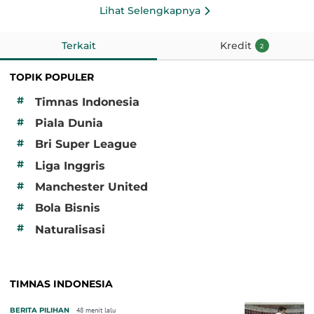
Lihat Selengkapnya
Terkait
Kredit
2
TOPIK POPULER
#
Timnas Indonesia
#
Piala Dunia
#
Bri Super League
#
Liga Inggris
#
Manchester United
#
Bola Bisnis
#
Naturalisasi
TIMNAS INDONESIA
BERITA PILIHAN
48 menit lalu