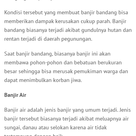
Kondisi tersebut yang membuat banjir bandang bisa
memberikan dampak kerusakan cukup parah. Banjir
bandang biasanya terjadi akibat gundulnya hutan dan
rentan terjadi di daerah pegunungan.
Saat banjir bandang, biasanya banjir ini akan
membawa pohon-pohon dan bebatuan berukuran
besar sehingga bisa merusak pemukiman warga dan
dapat menimbulkan korban jiwa.
Banjir Air
Banjir air adalah jenis banjir yang umum terjadi. Jenis
banjir tersebut biasanya terjadi akibat meluapnya air
sungai, danau atau selokan karena air tidak