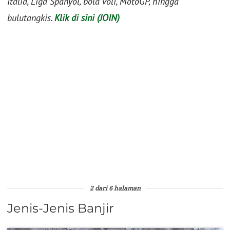
Italia, Liga Spanyol, bola voli, MotoGP, hingga
bulutangkis.
Klik di sini (JOIN)
2 dari 6 halaman
Jenis-Jenis Banjir