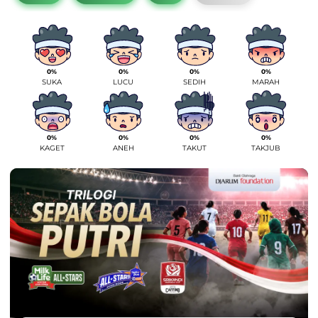
0%
0%
0%
0%
SUKA
LUCU
SEDIH
MARAH
0%
0%
0%
0%
KAGET
ANEH
TAKUT
TAKJUB