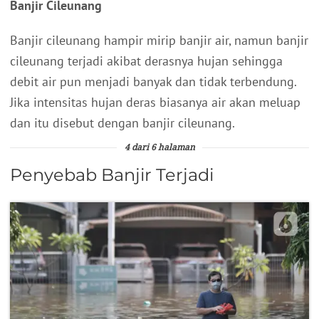
Banjir Cileunang
Banjir cileunang hampir mirip banjir air, namun banjir
cileunang terjadi akibat derasnya hujan sehingga
debit air pun menjadi banyak dan tidak terbendung.
Jika intensitas hujan deras biasanya air akan meluap
dan itu disebut dengan banjir cileunang.
4 dari 6 halaman
Penyebab Banjir Terjadi