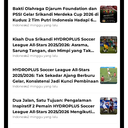
Bakti Olahraga Djarum Foundation dan
PSSI Gelar Srikandi Merdeka Cup 2026 di
Kudus: 2 Tim Putri Indonesia Hadapi 6
Tim Asia
Indonesia
2 minggu yang lalu
Kisah Dua Srikandi HYDROPLUS Soccer
League All-Stars 2025/2026: Asrama,
Sarung Tangan, dan Mimpi yang Tak
Pernah Padam
Indonesia
2 minggu yang lalu
HYDROPLUS Soccer League All-Stars
2025/2026: Tak Sekadar Ajang Berburu
Gelar, Konsistensi Jadi Kunci Pembinaan
Indonesia
2 minggu yang lalu
Dua Jalan, Satu Tujuan: Pengalaman
Inspiratif 2 Pemain HYDROPLUS Soccer
League All-Stars 2025/2026 Mengikuti
Seleksi Timnas Indonesia Putri
Indonesia
2 minggu yang lalu