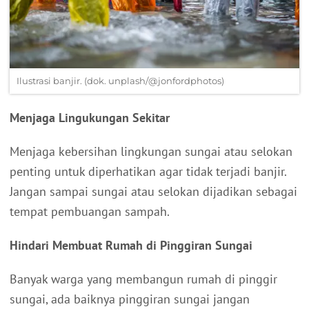
Ilustrasi banjir. (dok. unplash/@jonfordphotos)
Menjaga Lingukungan Sekitar
Menjaga kebersihan lingkungan sungai atau selokan
penting untuk diperhatikan agar tidak terjadi banjir.
Jangan sampai sungai atau selokan dijadikan sebagai
tempat pembuangan sampah.
Hindari Membuat Rumah di Pinggiran Sungai
Banyak warga yang membangun rumah di pinggir
sungai, ada baiknya pinggiran sungai jangan