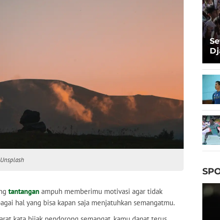
Se
Dj
Ma
Ta
 Unsplash
SPO
ang
tantangan
ampuh memberimu motivasi agar tidak
ai hal yang bisa kapan saja menjatuhkan semangatmu.
arat kata bijak pendorong semangat, kamu dapat terus