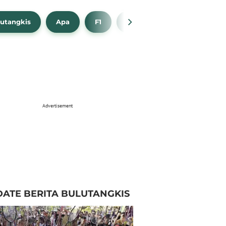
utangkis
Apa
F1
NBA
Bola Beli
Advertisement
ATE BERITA BULUTANGKIS