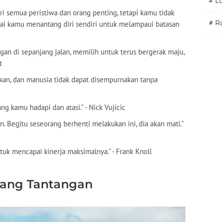
#
L
ri semua peristiwa dan orang penting, tetapi kamu tidak
#
Ra
ai kamu menantang diri sendiri untuk melampaui batasan
gan di sepanjang jalan, memilih untuk terus bergerak maju,
t
sekan, dan manusia tidak dapat disempurnakan tanpa
g kamu hadapi dan atasi." - Nick Vujicic
. Begitu seseorang berhenti melakukan ini, dia akan mati."
ntuk mencapai kinerja maksimalnya." - Frank Knoll
ntang Tantangan