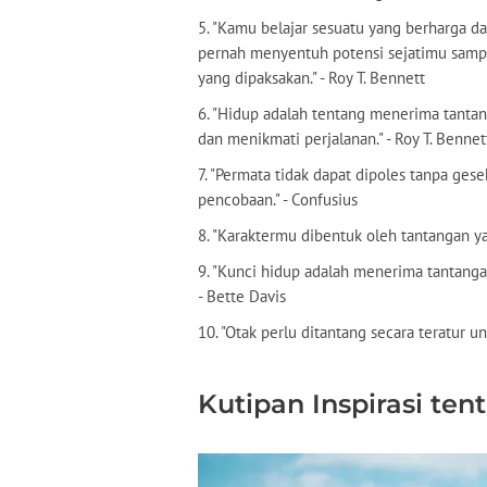
5. "Kamu belajar sesuatu yang berharga da
pernah menyentuh potensi sejatimu samp
yang dipaksakan." - Roy T. Bennett
6. "Hidup adalah tentang menerima tantan
dan menikmati perjalanan." - Roy T. Bennet
7. "Permata tidak dapat dipoles tanpa ge
pencobaan." - Confusius
8. "Karaktermu dibentuk oleh tantangan yan
9. "Kunci hidup adalah menerima tantangan
- Bette Davis
10. "Otak perlu ditantang secara teratur u
Kutipan Inspirasi te