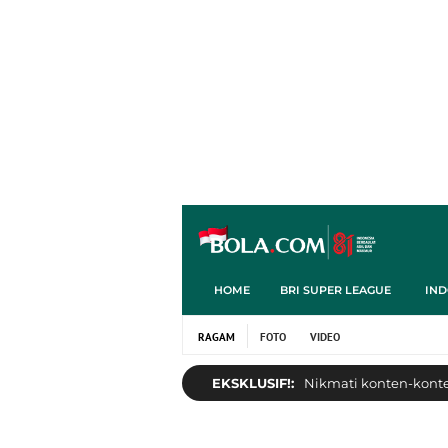
HOME
BRI SUPER LEAGUE
IND
RAGAM
FOTO
VIDEO
EKSKLUSIF!:
Nikmati konten-konten