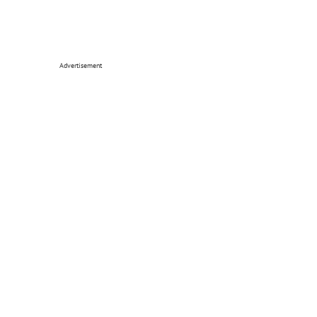
Advertisement