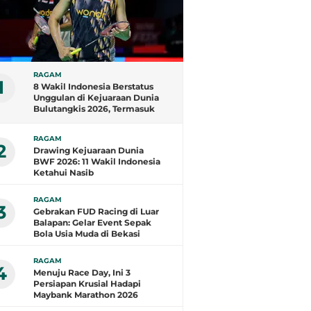
RAGAM
1
8 Wakil Indonesia Berstatus
Unggulan di Kejuaraan Dunia
Bulutangkis 2026, Termasuk
Fajar/Fikri
RAGAM
2
Drawing Kejuaraan Dunia
BWF 2026: 11 Wakil Indonesia
Ketahui Nasib
RAGAM
3
Gebrakan FUD Racing di Luar
Balapan: Gelar Event Sepak
Bola Usia Muda di Bekasi
RAGAM
4
Menuju Race Day, Ini 3
Persiapan Krusial Hadapi
Maybank Marathon 2026