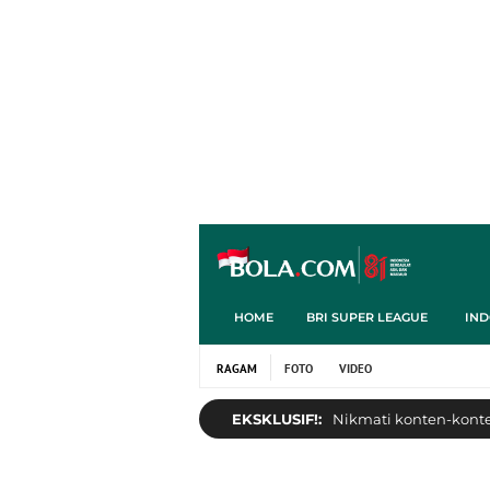
HOME
BRI SUPER LEAGUE
IND
RAGAM
FOTO
VIDEO
EKSKLUSIF!:
Nikmati konten-konten