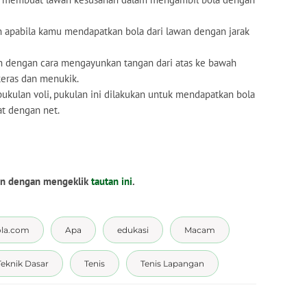
kan apabila kamu mendapatkan bola dari lawan dengan jarak
kan dengan cara mengayunkan tangan dari atas ke bawah
eras dan menukik.
ukulan voli, pukulan ini dilakukan untuk mendapatkan bola
at dengan net.
ain dengan mengeklik
tautan ini
.
la.com
Apa
edukasi
Macam
Teknik Dasar
Tenis
Tenis Lapangan