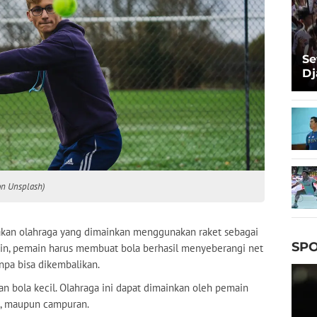
Se
Dj
Ma
Ta
 on Unsplash)
an olahraga yang dimainkan menggunakan raket sebagai
SPO
in, pemain harus membuat bola berhasil menyeberangi net
npa bisa dikembalikan.
n bola kecil. Olahraga ini dapat dimainkan oleh pemain
ri, maupun campuran.