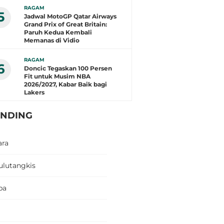
RAGAM
5
Jadwal MotoGP Qatar Airways
Grand Prix of Great Britain:
Paruh Kedua Kembali
Memanas di Vidio
RAGAM
6
Doncic Tegaskan 100 Persen
Fit untuk Musim NBA
2026/2027, Kabar Baik bagi
Lakers
ENDING
ara
ulutangkis
pa