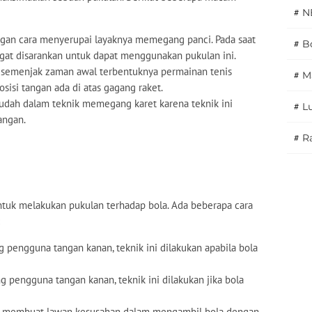
#
N
engan cara menyerupai layaknya memegang panci. Pada saat
#
Bo
gat disarankan untuk dapat menggunakan pukulan ini.
da semenjak zaman awal terbentuknya permainan tenis
#
M
sisi tangan ada di atas gagang raket.
mudah dalam teknik memegang karet karena teknik ini
#
L
angan.
#
Ra
ntuk melakukan pukulan terhadap bola. Ada beberapa cara
 pengguna tangan kanan, teknik ini dilakukan apabila bola
 pengguna tangan kanan, teknik ini dilakukan jika bola
tuk membuat lawan kesusahan dalam mengambil bola dengan