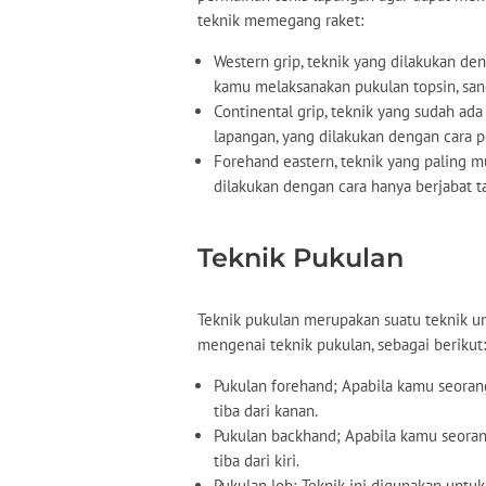
teknik memegang raket:
Western grip, teknik yang dilakukan d
kamu melaksanakan pukulan topsin, san
Continental grip, teknik yang sudah a
lapangan, yang dilakukan dengan cara po
Forehand eastern, teknik yang paling 
dilakukan dengan cara hanya berjabat t
Teknik Pukulan
Teknik pukulan merupakan suatu teknik u
mengenai teknik pukulan, sebagai berikut:
Pukulan forehand; Apabila kamu seorang
tiba dari kanan.
Pukulan backhand; Apabila kamu seorang
tiba dari kiri.
Pukulan lob; Teknik ini digunakan un