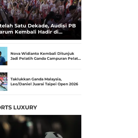
telah Satu Dekade, Audisi PB
arum Kembali Hadir di
kassar untuk Pencarian
lenta Super
Nova Widianto Kembali Ditunjuk
Jadi Pelatih Ganda Campuran Pelat…
Taklukkan Ganda Malaysia,
Leo/Daniel Juarai Taipei Open 2026
RTS LUXURY