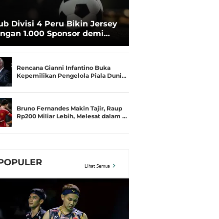
ub Divisi 4 Peru Bikin Jersey
ngan 1.000 Sponsor demi
rtahan Hidup
Rencana Gianni Infantino Buka
Kepemilikan Pengelola Piala Duni…
Bruno Fernandes Makin Tajir, Raup
Rp200 Miliar Lebih, Melesat dalam …
POPULER
Lihat Semua