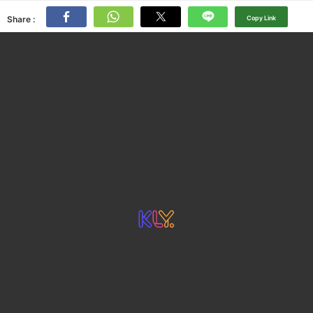
Share :
Copy Link