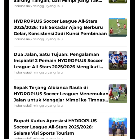
Sarung Tangan, dan Mimpi yang Tak
Pernah Padam
Indonesia
3 minggu yang lalu
HYDROPLUS Soccer League All-Stars
2025/2026: Tak Sekadar Ajang Berburu
Gelar, Konsistensi Jadi Kunci Pembinaan
Indonesia
3 minggu yang lalu
Dua Jalan, Satu Tujuan: Pengalaman
Inspiratif 2 Pemain HYDROPLUS Soccer
League All-Stars 2025/2026 Mengikuti
Seleksi Timnas Indonesia Putri
Indonesia
3 minggu yang lalu
Sepak Terjang Albianca Raula di
HYDROPLUS Soccer League: Menemukan
Jalan untuk Mengejar Mimpi ke Timnas
Indonesia Putri
Indonesia
3 minggu yang lalu
Bupati Kudus Apresiasi HYDROPLUS
Soccer League All-Stars 2025/2026:
Selaras Visi Sports Tourism
Indonesia
3 minggu yang lalu