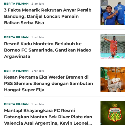
BERITA PILIHAN
2 jam lalu
3 Fakta Menarik Rekrutan Anyar Persib
Bandung, Danijel Loncar: Pemain
Balkan Serba Bisa
BERITA PILIHAN
1 hari lalu
Resmi! Kadu Monteiro Berlabuh ke
Borneo FC Samarinda, Gantikan Nadeo
Argawinata
BERITA PILIHAN
1 hari lalu
Kesan Pertama Eks Werder Bremen di
PSS Sleman: Senang dengan Sambutan
Hangat Super Elja
BERITA PILIHAN
1 hari lalu
Mantap! Bhayangkara FC Resmi
Datangkan Mantan Bek River Plate dan
Valencia Asal Argentina, Kevin Leonel