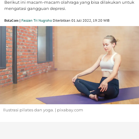
Berikut ini macam-macam olahraga yang bisa dilakukan untuk
mengatasi gangguan depresi.
BolaCom |
Faozan Tri Nugroho
Diterbitkan 01 Juli 2022, 19:20 WIB
Ilustrasi pilates dan yoga. | pixabay.com