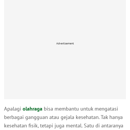
Advertisement
Apalagi
olahraga
bisa membantu untuk mengatasi
berbagai gangguan atau gejala kesehatan. Tak hanya
kesehatan fisik, tetapi juga mental. Satu di antaranya