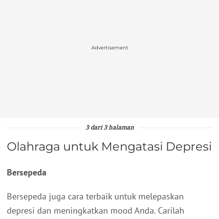
Advertisement
3 dari 3 halaman
Olahraga untuk Mengatasi Depresi
Bersepeda
Bersepeda juga cara terbaik untuk melepaskan
depresi dan meningkatkan mood Anda. Carilah