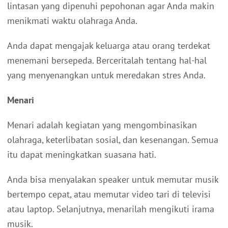
lintasan yang dipenuhi pepohonan agar Anda makin
menikmati waktu olahraga Anda.
Anda dapat mengajak keluarga atau orang terdekat
menemani bersepeda. Berceritalah tentang hal-hal
yang menyenangkan untuk meredakan stres Anda.
Menari
Menari adalah kegiatan yang mengombinasikan
olahraga, keterlibatan sosial, dan kesenangan. Semua
itu dapat meningkatkan suasana hati.
Anda bisa menyalakan speaker untuk memutar musik
bertempo cepat, atau memutar video tari di televisi
atau laptop. Selanjutnya, menarilah mengikuti irama
musik.