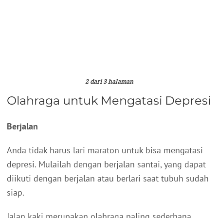
2 dari 3 halaman
Olahraga untuk Mengatasi Depresi
Berjalan
Anda tidak harus lari maraton untuk bisa mengatasi
depresi. Mulailah dengan berjalan santai, yang dapat
diikuti dengan berjalan atau berlari saat tubuh sudah
siap.
Jalan kaki merupakan olahraga paling sederhana