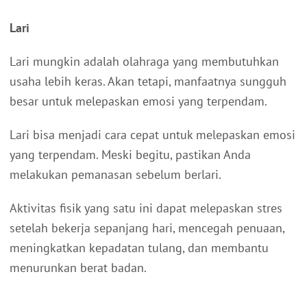
Lari
Lari mungkin adalah olahraga yang membutuhkan
usaha lebih keras. Akan tetapi, manfaatnya sungguh
besar untuk melepaskan emosi yang terpendam.
Lari bisa menjadi cara cepat untuk melepaskan emosi
yang terpendam. Meski begitu, pastikan Anda
melakukan pemanasan sebelum berlari.
Aktivitas fisik yang satu ini dapat melepaskan stres
setelah bekerja sepanjang hari, mencegah penuaan,
meningkatkan kepadatan tulang, dan membantu
menurunkan berat badan.