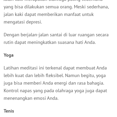
yang bisa dilakukan semua orang. Meski sederhana,
jalan kaki dapat memberikan manfaat untuk
mengatasi depresi.
Dengan berjalan-jalan santai di luar ruangan secara
rutin dapat meningkatkan suasana hati Anda.
Yoga
Latihan meditasi ini terkenal dapat membuat Anda
lebih kuat dan lebih fleksibel. Namun begitu, yoga
juga bisa memberi Anda energi dan rasa bahagia.
Kontrol napas yang pada olahraga yoga juga dapat
menenangkan emosi Anda.
Tenis