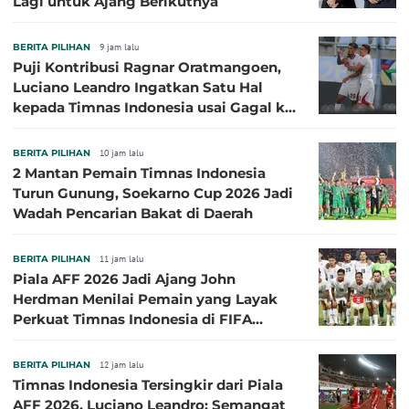
Lagi untuk Ajang Berikutnya
BERITA PILIHAN
9 jam lalu
Puji Kontribusi Ragnar Oratmangoen,
Luciano Leandro Ingatkan Satu Hal
kepada Timnas Indonesia usai Gagal ke
Semifinal Piala AFF 2026
BERITA PILIHAN
10 jam lalu
2 Mantan Pemain Timnas Indonesia
Turun Gunung, Soekarno Cup 2026 Jadi
Wadah Pencarian Bakat di Daerah
BERITA PILIHAN
11 jam lalu
Piala AFF 2026 Jadi Ajang John
Herdman Menilai Pemain yang Layak
Perkuat Timnas Indonesia di FIFA
ASEAN Cup 2026
BERITA PILIHAN
12 jam lalu
Timnas Indonesia Tersingkir dari Piala
AFF 2026, Luciano Leandro: Semangat