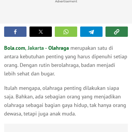
Advertisement
Bola.com
, Jakarta -
Olahraga
merupakan satu di
antara kebutuhan penting yang harus dipenuhi setiap
orang. Dengan rutin berolahraga, badan menjadi
lebih sehat dan bugar.
Itulah mengapa, olahraga penting dilakukan siapa
saja. Bahkan, ada sebagian orang yang menjadikan
olahraga sebagai bagian gaya hidup, tak hanya orang
dewasa, tetapi juga anak muda.