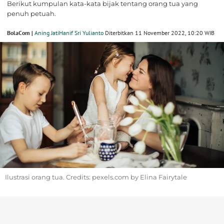
Berikut kumpulan kata-kata bijak tentang orang tua yang
penuh petuah.
BolaCom |
Aning Jati
Hanif Sri Yulianto
Diterbitkan 11 November 2022, 10:20 WIB
Ilustrasi orang tua. Credits: pexels.com by Elina Fairytale