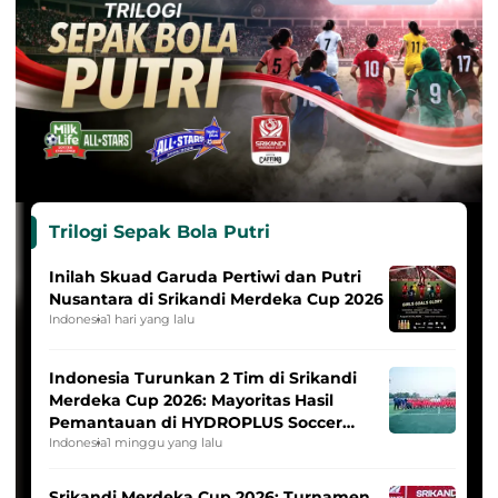
Trilogi Sepak Bola Putri
Inilah Skuad Garuda Pertiwi dan Putri
Nusantara di Srikandi Merdeka Cup 2026
Indonesia
1 hari yang lalu
Indonesia Turunkan 2 Tim di Srikandi
Merdeka Cup 2026: Mayoritas Hasil
Pemantauan di HYDROPLUS Soccer
League
Indonesia
1 minggu yang lalu
Srikandi Merdeka Cup 2026: Turnamen