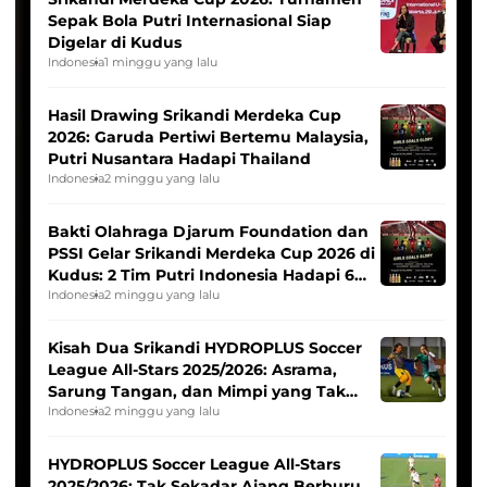
Sepak Bola Putri Internasional Siap
Digelar di Kudus
Indonesia
1 minggu yang lalu
Hasil Drawing Srikandi Merdeka Cup
2026: Garuda Pertiwi Bertemu Malaysia,
Putri Nusantara Hadapi Thailand
Indonesia
2 minggu yang lalu
Bakti Olahraga Djarum Foundation dan
PSSI Gelar Srikandi Merdeka Cup 2026 di
Kudus: 2 Tim Putri Indonesia Hadapi 6
Tim Asia
Indonesia
2 minggu yang lalu
Kisah Dua Srikandi HYDROPLUS Soccer
League All-Stars 2025/2026: Asrama,
Sarung Tangan, dan Mimpi yang Tak
Pernah Padam
Indonesia
2 minggu yang lalu
HYDROPLUS Soccer League All-Stars
2025/2026: Tak Sekadar Ajang Berburu