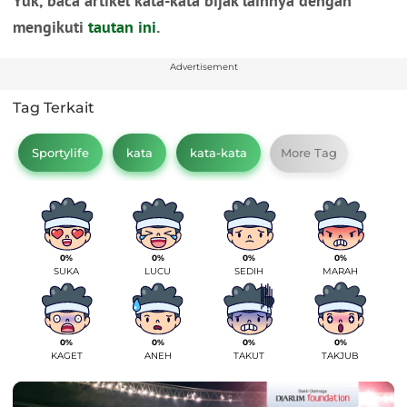
Yuk, baca artikel kata-kata bijak lainnya dengan
mengikuti
tautan ini
.
Advertisement
Tag Terkait
Sportylife
kata
kata-kata
More Tag
0%
0%
0%
0%
SUKA
LUCU
SEDIH
MARAH
0%
0%
0%
0%
KAGET
ANEH
TAKUT
TAKJUB