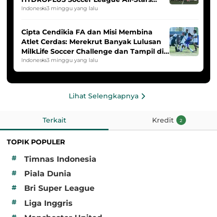
2025/2026
Indonesia
3 minggu yang lalu
Cipta Cendikia FA dan Misi Membina
Atlet Cerdas: Merekrut Banyak Lulusan
MilkLife Soccer Challenge dan Tampil di
HYDROPLUS Soccer League
Indonesia
3 minggu yang lalu
Lihat Selengkapnya
Terkait
Kredit
2
TOPIK POPULER
#
Timnas Indonesia
#
Piala Dunia
#
Bri Super League
#
Liga Inggris
#