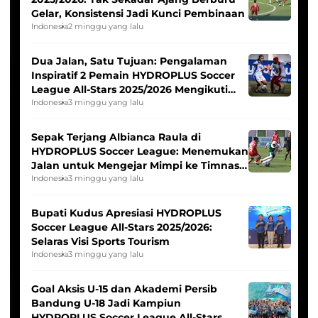
Gelar, Konsistensi Jadi Kunci Pembinaan
Indonesia
2 minggu yang lalu
Dua Jalan, Satu Tujuan: Pengalaman
Inspiratif 2 Pemain HYDROPLUS Soccer
League All-Stars 2025/2026 Mengikuti
Seleksi Timnas Indonesia Putri
Indonesia
3 minggu yang lalu
Sepak Terjang Albianca Raula di
HYDROPLUS Soccer League: Menemukan
Jalan untuk Mengejar Mimpi ke Timnas
Indonesia Putri
Indonesia
3 minggu yang lalu
Bupati Kudus Apresiasi HYDROPLUS
Soccer League All-Stars 2025/2026:
Selaras Visi Sports Tourism
Indonesia
3 minggu yang lalu
Goal Aksis U-15 dan Akademi Persib
Bandung U-18 Jadi Kampiun
HYDROPLUS Soccer League All-Stars