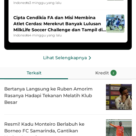
2025/2026
Indonesia
3 minggu yang lalu
Cipta Cendikia FA dan Misi Membina
Atlet Cerdas: Merekrut Banyak Lulusan
MilkLife Soccer Challenge dan Tampil di
HYDROPLUS Soccer League
Indonesia
4 minggu yang lalu
Lihat Selengkapnya
Terkait
Kredit
2
Bertanya Langsung ke Ruben Amorim
Rasanya Hadapi Tekanan Melatih Klub
Besar
Resmi! Kadu Monteiro Berlabuh ke
Borneo FC Samarinda, Gantikan