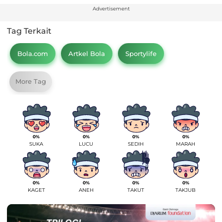
Advertisement
Tag Terkait
Bola.com
Artkel Bola
Sportylife
More Tag
0%
0%
0%
0%
SUKA
LUCU
SEDIH
MARAH
0%
0%
0%
0%
KAGET
ANEH
TAKUT
TAKJUB