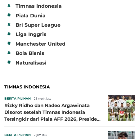
#
Timnas Indonesia
#
Piala Dunia
#
Bri Super League
#
Liga Inggris
#
Manchester United
#
Bola Bisnis
#
Naturalisasi
TIMNAS INDONESIA
BERITA PILIHAN
28 menit lalu
Rizky Ridho dan Nadeo Argawinata
Disorot setelah Timnas Indonesia
Tersingkir dari Piala AFF 2026, Presiden
Persija Pasang Badan
BERITA PILIHAN
2 jam lalu