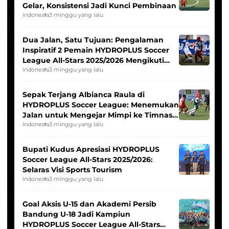
Gelar, Konsistensi Jadi Kunci Pembinaan
Indonesia
3 minggu yang lalu
Dua Jalan, Satu Tujuan: Pengalaman
Inspiratif 2 Pemain HYDROPLUS Soccer
League All-Stars 2025/2026 Mengikuti
Seleksi Timnas Indonesia Putri
Indonesia
3 minggu yang lalu
Sepak Terjang Albianca Raula di
HYDROPLUS Soccer League: Menemukan
Jalan untuk Mengejar Mimpi ke Timnas
Indonesia Putri
Indonesia
3 minggu yang lalu
Bupati Kudus Apresiasi HYDROPLUS
Soccer League All-Stars 2025/2026:
Selaras Visi Sports Tourism
Indonesia
3 minggu yang lalu
Goal Aksis U-15 dan Akademi Persib
Bandung U-18 Jadi Kampiun
HYDROPLUS Soccer League All-Stars