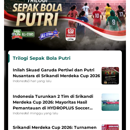
Trilogi Sepak Bola Putri
Inilah Skuad Garuda Pertiwi dan Putri
Nusantara di Srikandi Merdeka Cup 2026
Indonesia
3 hari yang lalu
Indonesia Turunkan 2 Tim di Srikandi
Merdeka Cup 2026: Mayoritas Hasil
Pemantauan di HYDROPLUS Soccer
League
Indonesia
1 minggu yang lalu
Srikandi Merdeka Cup 2026: Turnamen