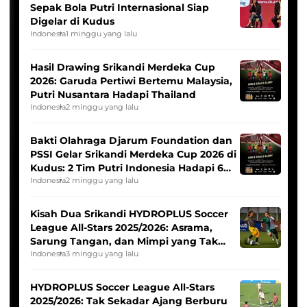
Sepak Bola Putri Internasional Siap
Digelar di Kudus
Indonesia
1 minggu yang lalu
Hasil Drawing Srikandi Merdeka Cup
2026: Garuda Pertiwi Bertemu Malaysia,
Putri Nusantara Hadapi Thailand
Indonesia
2 minggu yang lalu
Bakti Olahraga Djarum Foundation dan
PSSI Gelar Srikandi Merdeka Cup 2026 di
Kudus: 2 Tim Putri Indonesia Hadapi 6
Tim Asia
Indonesia
2 minggu yang lalu
Kisah Dua Srikandi HYDROPLUS Soccer
League All-Stars 2025/2026: Asrama,
Sarung Tangan, dan Mimpi yang Tak
Pernah Padam
Indonesia
3 minggu yang lalu
HYDROPLUS Soccer League All-Stars
2025/2026: Tak Sekadar Ajang Berburu