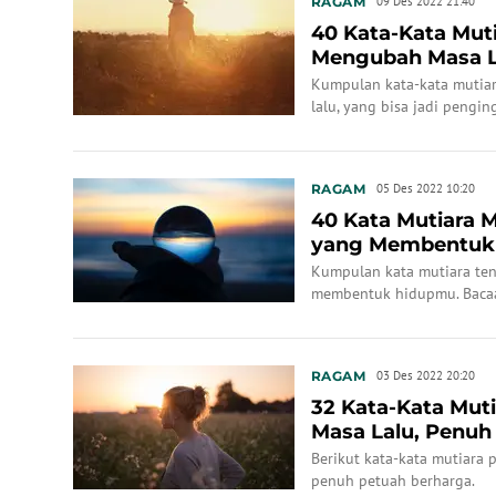
RAGAM
09 Des 2022 21:40
40 Kata-Kata Muti
Mengubah Masa La
Kumpulan kata-kata mutiar
lalu, yang bisa jadi penging
RAGAM
05 Des 2022 10:20
40 Kata Mutiara 
yang Membentuk
Kumpulan kata mutiara te
membentuk hidupmu. Bacaa
RAGAM
03 Des 2022 20:20
32 Kata-Kata Muti
Masa Lalu, Penuh
Berikut kata-kata mutiara 
penuh petuah berharga.