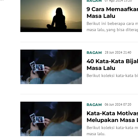
RAGAM
07 Agu 2024 15:20
9 Cara Memaafkan 
Masa Lalu
Berikut ini beberapa cara 
masa lalu, yang bisa ditera
RAGAM
28 Jun 2024 21:40
40 Kata-Kata Bij
Masa Lalu
Berikut koleksi kata-kata 
RAGAM
06 Jun 2024 07:20
Kata-Kata Motivasi
Melupakan Masa 
Berikut koleksi kata-kata m
masa lalu.