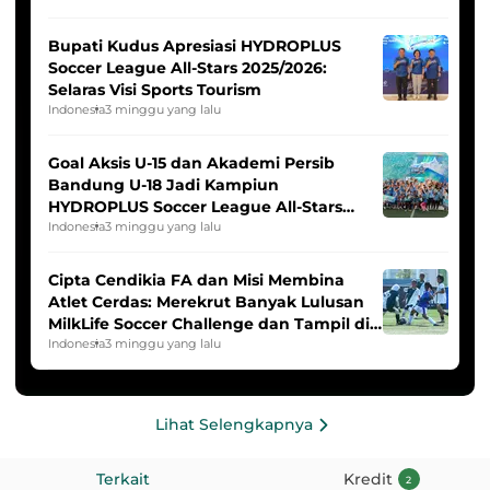
Bupati Kudus Apresiasi HYDROPLUS
Soccer League All-Stars 2025/2026:
Selaras Visi Sports Tourism
Indonesia
3 minggu yang lalu
Goal Aksis U-15 dan Akademi Persib
Bandung U-18 Jadi Kampiun
HYDROPLUS Soccer League All-Stars
2025/2026
Indonesia
3 minggu yang lalu
Cipta Cendikia FA dan Misi Membina
Atlet Cerdas: Merekrut Banyak Lulusan
MilkLife Soccer Challenge dan Tampil di
HYDROPLUS Soccer League
Indonesia
3 minggu yang lalu
Lihat Selengkapnya
Terkait
Kredit
2