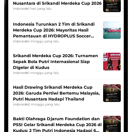
Nusantara di Srikandi Merdeka Cup 2026
Indonesia
1 hari yang lalu
Indonesia Turunkan 2 Tim di Srikandi
Merdeka Cup 2026: Mayoritas Hasil
Pemantauan di HYDROPLUS Soccer
League
Indonesia
1 minggu yang lalu
Srikandi Merdeka Cup 2026: Turnamen
Sepak Bola Putri Internasional Siap
Digelar di Kudus
Indonesia
1 minggu yang lalu
Hasil Drawing Srikandi Merdeka Cup
2026: Garuda Pertiwi Bertemu Malaysia,
Putri Nusantara Hadapi Thailand
Indonesia
2 minggu yang lalu
Bakti Olahraga Djarum Foundation dan
PSSI Gelar Srikandi Merdeka Cup 2026 di
Kudus: 2 Tim Putri Indonesia Hadapi 6