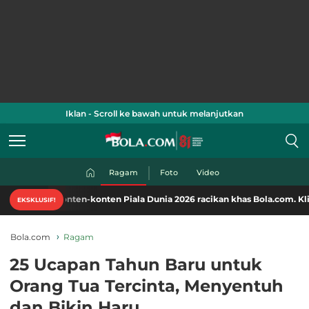
Iklan - Scroll ke bawah untuk melanjutkan
Ragam
Foto
Video
onten-konten Piala Dunia 2026 racikan khas Bola.com. Klik di sini!
EKSKLUSIF!
Bola.com
Ragam
25 Ucapan Tahun Baru untuk
Orang Tua Tercinta, Menyentuh
dan Bikin Haru