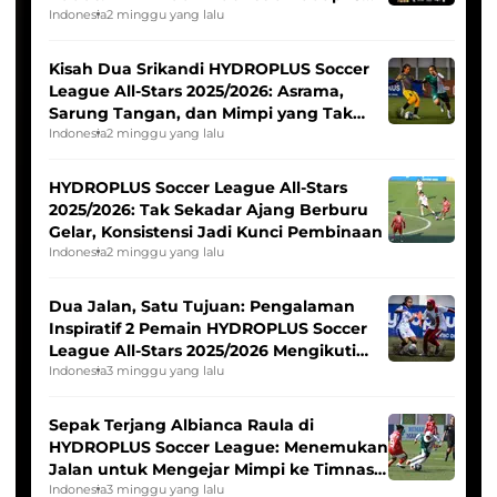
Tim Asia
Indonesia
2 minggu yang lalu
Kisah Dua Srikandi HYDROPLUS Soccer
League All-Stars 2025/2026: Asrama,
Sarung Tangan, dan Mimpi yang Tak
Pernah Padam
Indonesia
2 minggu yang lalu
HYDROPLUS Soccer League All-Stars
2025/2026: Tak Sekadar Ajang Berburu
Gelar, Konsistensi Jadi Kunci Pembinaan
Indonesia
2 minggu yang lalu
Dua Jalan, Satu Tujuan: Pengalaman
Inspiratif 2 Pemain HYDROPLUS Soccer
League All-Stars 2025/2026 Mengikuti
Seleksi Timnas Indonesia Putri
Indonesia
3 minggu yang lalu
Sepak Terjang Albianca Raula di
HYDROPLUS Soccer League: Menemukan
Jalan untuk Mengejar Mimpi ke Timnas
Indonesia Putri
Indonesia
3 minggu yang lalu