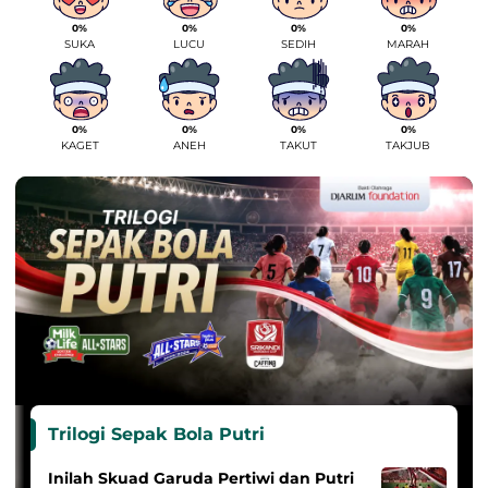
0%
0%
0%
0%
SUKA
LUCU
SEDIH
MARAH
0%
0%
0%
0%
KAGET
ANEH
TAKUT
TAKJUB
Trilogi Sepak Bola Putri
Inilah Skuad Garuda Pertiwi dan Putri