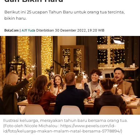
Berikut ini 25 ucapan Tahun Baru untuk orang tua tercinta,
bikin haru.
BolaCom |
Alfi Yuda
Diterbitkan 30 Desember 2022, 19:20 WIB
Ilustrasi keluarga, merayakan tahun baru bersama orang tua.
(Foto oleh Nicole Michalou : https://www.pexels.com/id-
id/foto/keluarga-makan-malam-natal-bersama-5778894/)