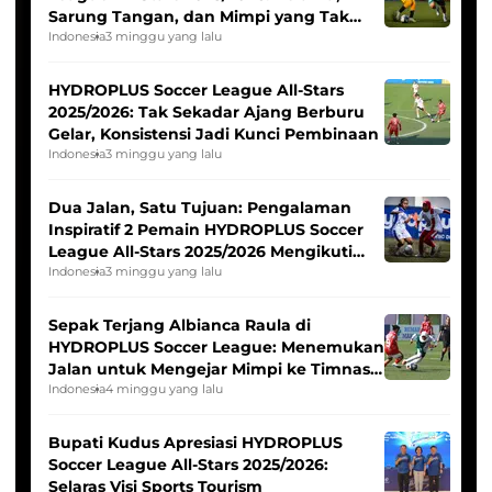
Sarung Tangan, dan Mimpi yang Tak
Pernah Padam
Indonesia
3 minggu yang lalu
HYDROPLUS Soccer League All-Stars
2025/2026: Tak Sekadar Ajang Berburu
Gelar, Konsistensi Jadi Kunci Pembinaan
Indonesia
3 minggu yang lalu
Dua Jalan, Satu Tujuan: Pengalaman
Inspiratif 2 Pemain HYDROPLUS Soccer
League All-Stars 2025/2026 Mengikuti
Seleksi Timnas Indonesia Putri
Indonesia
3 minggu yang lalu
Sepak Terjang Albianca Raula di
HYDROPLUS Soccer League: Menemukan
Jalan untuk Mengejar Mimpi ke Timnas
Indonesia Putri
Indonesia
4 minggu yang lalu
Bupati Kudus Apresiasi HYDROPLUS
Soccer League All-Stars 2025/2026:
Selaras Visi Sports Tourism