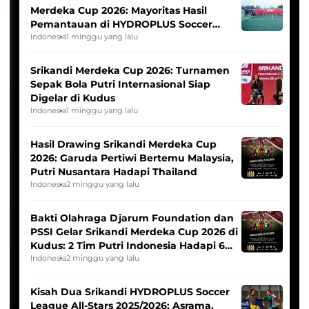
Merdeka Cup 2026: Mayoritas Hasil
Pemantauan di HYDROPLUS Soccer
League
Indonesia
1 minggu yang lalu
Srikandi Merdeka Cup 2026: Turnamen
Sepak Bola Putri Internasional Siap
Digelar di Kudus
Indonesia
1 minggu yang lalu
Hasil Drawing Srikandi Merdeka Cup
2026: Garuda Pertiwi Bertemu Malaysia,
Putri Nusantara Hadapi Thailand
Indonesia
2 minggu yang lalu
Bakti Olahraga Djarum Foundation dan
PSSI Gelar Srikandi Merdeka Cup 2026 di
Kudus: 2 Tim Putri Indonesia Hadapi 6
Tim Asia
Indonesia
2 minggu yang lalu
Kisah Dua Srikandi HYDROPLUS Soccer
League All-Stars 2025/2026: Asrama,