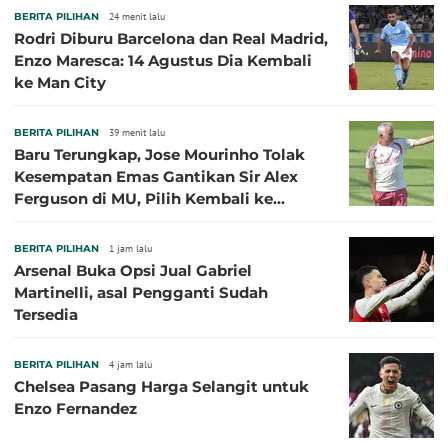
BERITA PILIHAN
24 menit lalu
Rodri Diburu Barcelona dan Real Madrid,
Enzo Maresca: 14 Agustus Dia Kembali
ke Man City
BERITA PILIHAN
39 menit lalu
Baru Terungkap, Jose Mourinho Tolak
Kesempatan Emas Gantikan Sir Alex
Ferguson di MU, Pilih Kembali ke
Chelsea
BERITA PILIHAN
1 jam lalu
Arsenal Buka Opsi Jual Gabriel
Martinelli, asal Pengganti Sudah
Tersedia
BERITA PILIHAN
4 jam lalu
Chelsea Pasang Harga Selangit untuk
Enzo Fernandez