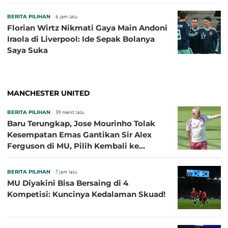
BERITA PILIHAN
6 jam lalu
Florian Wirtz Nikmati Gaya Main Andoni
Iraola di Liverpool: Ide Sepak Bolanya
Saya Suka
MANCHESTER UNITED
BERITA PILIHAN
39 menit lalu
Baru Terungkap, Jose Mourinho Tolak
Kesempatan Emas Gantikan Sir Alex
Ferguson di MU, Pilih Kembali ke
Chelsea
BERITA PILIHAN
7 jam lalu
MU Diyakini Bisa Bersaing di 4
Kompetisi: Kuncinya Kedalaman Skuad!