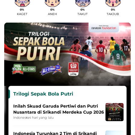
0%
0%
0%
0%
KAGET
ANEH
TAKUT
TAKJUB
Trilogi Sepak Bola Putri
Inilah Skuad Garuda Pertiwi dan Putri
Nusantara di Srikandi Merdeka Cup 2026
Indonesia
4 hari yang lalu
Indonesia Turunkan 2 Tim di Srikandi