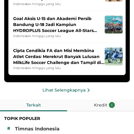
Indonesia
4 minggu yang lalu
Goal Aksis U-15 dan Akademi Persib
Bandung U-18 Jadi Kampiun
HYDROPLUS Soccer League All-Stars
2025/2026
Indonesia
4 minggu yang lalu
Cipta Cendikia FA dan Misi Membina
Atlet Cerdas: Merekrut Banyak Lulusan
MilkLife Soccer Challenge dan Tampil di
HYDROPLUS Soccer League
Indonesia
4 minggu yang lalu
Lihat Selengkapnya
Terkait
Kredit
1
TOPIK POPULER
#
Timnas Indonesia