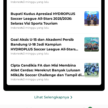
Indonesia Putri
Indonesia
3 minggu yang lalu
Bupati Kudus Apresiasi HYDROPLUS
Soccer League All-Stars 2025/2026:
Selaras Visi Sports Tourism
Indonesia
3 minggu yang lalu
Goal Aksis U-15 dan Akademi Persib
Bandung U-18 Jadi Kampiun
HYDROPLUS Soccer League All-Stars
2025/2026
Indonesia
3 minggu yang lalu
Cipta Cendikia FA dan Misi Membina
Atlet Cerdas: Merekrut Banyak Lulusan
MilkLife Soccer Challenge dan Tampil di
HYDROPLUS Soccer League
Indonesia
3 minggu yang lalu
Lihat Selengkapnya