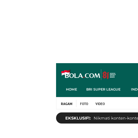
HOME
BRI SUPER LEAGUE
IND
RAGAM
FOTO
VIDEO
EKSKLUSIF!:
Nikmati konten-konten