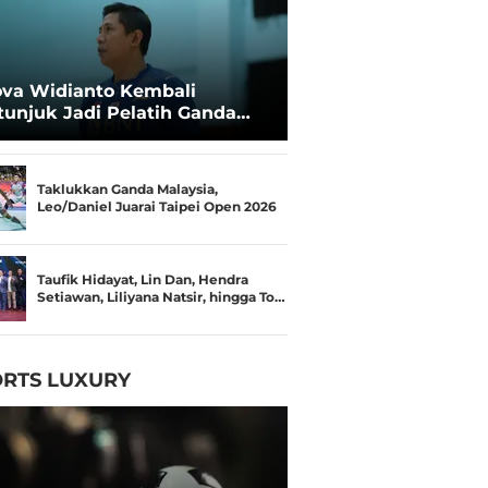
va Widianto Kembali
tunjuk Jadi Pelatih Ganda
mpuran Pelatnas
Taklukkan Ganda Malaysia,
Leo/Daniel Juarai Taipei Open 2026
Taufik Hidayat, Lin Dan, Hendra
Setiawan, Liliyana Natsir, hingga To…
RTS LUXURY