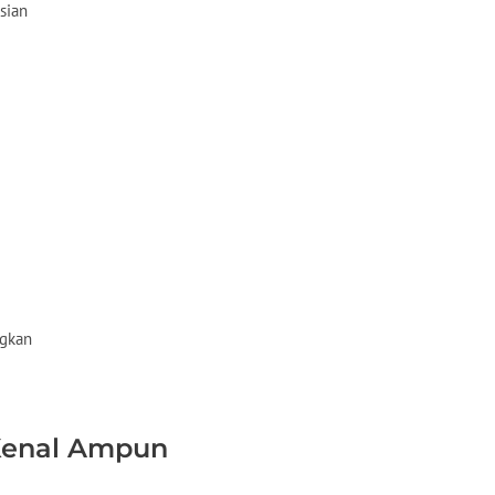
sian
ngkan
Kenal Ampun