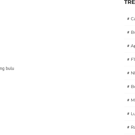
TR
#
C
#
B
#
A
#
F1
ng bulu
#
N
#
Bo
#
M
#
L
#
Ra