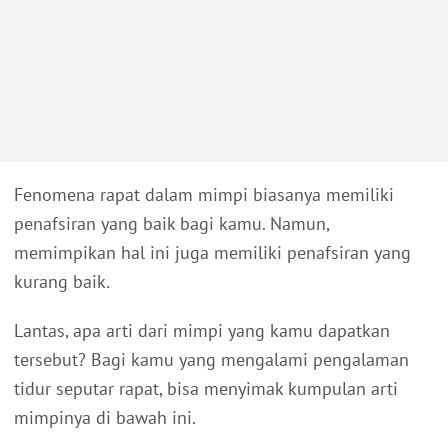
Fenomena rapat dalam mimpi biasanya memiliki
penafsiran yang baik bagi kamu. Namun,
memimpikan hal ini juga memiliki penafsiran yang
kurang baik.
Lantas, apa arti dari mimpi yang kamu dapatkan
tersebut? Bagi kamu yang mengalami pengalaman
tidur seputar rapat, bisa menyimak kumpulan arti
mimpinya di bawah ini.