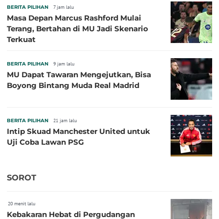
BERITA PILIHAN
7 jam lalu
Masa Depan Marcus Rashford Mulai
Terang, Bertahan di MU Jadi Skenario
Terkuat
BERITA PILIHAN
9 jam lalu
MU Dapat Tawaran Mengejutkan, Bisa
Boyong Bintang Muda Real Madrid
BERITA PILIHAN
21 jam lalu
Intip Skuad Manchester United untuk
Uji Coba Lawan PSG
SOROT
20 menit lalu
Kebakaran Hebat di Pergudangan