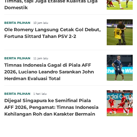
Timnas, tapi Juga Etalase Kualitas Liga
Domestik
BERITA PILIHAN
10 jam lalu
Ole Romeny Langsung Cetak Gol Debut,
Fortuna Sittard Tahan PSV 2-2
BERITA PILIHAN
11 jam lalu
Timnas Indonesia Gagal di Piala AFF
2026, Luciano Leandro Sarankan John
Herdman Evaluasi Total
BERITA PILIHAN
1 hari lalu
Dijegal Singapura ke Semifinal Piala
AFF 2026, Pengamat: Timnas Indonesia
Kehilangan Roh dan Karakter Bermain