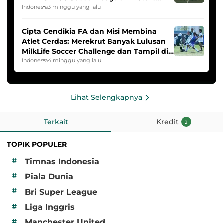
2025/2026
Indonesia
3 minggu yang lalu
Cipta Cendikia FA dan Misi Membina
Atlet Cerdas: Merekrut Banyak Lulusan
MilkLife Soccer Challenge dan Tampil di
HYDROPLUS Soccer League
Indonesia
4 minggu yang lalu
Lihat Selengkapnya
Terkait
Kredit
2
TOPIK POPULER
#
Timnas Indonesia
#
Piala Dunia
#
Bri Super League
#
Liga Inggris
#
Manchester United