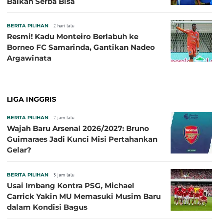
Balkan Serba Bisa
BERITA PILIHAN
2 hari lalu
Resmi! Kadu Monteiro Berlabuh ke
Borneo FC Samarinda, Gantikan Nadeo
Argawinata
LIGA INGGRIS
BERITA PILIHAN
2 jam lalu
Wajah Baru Arsenal 2026/2027: Bruno
Guimaraes Jadi Kunci Misi Pertahankan
Gelar?
BERITA PILIHAN
3 jam lalu
Usai Imbang Kontra PSG, Michael
Carrick Yakin MU Memasuki Musim Baru
dalam Kondisi Bagus