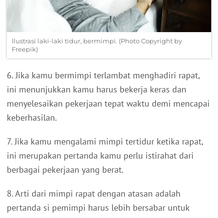
Ilustrasi laki-laki tidur, bermimpi. (Photo Copyright by
Freepik)
6. Jika kamu bermimpi terlambat menghadiri rapat,
ini menunjukkan kamu harus bekerja keras dan
menyelesaikan pekerjaan tepat waktu demi mencapai
keberhasilan.
7. Jika kamu mengalami mimpi tertidur ketika rapat,
ini merupakan pertanda kamu perlu istirahat dari
berbagai pekerjaan yang berat.
8. Arti dari mimpi rapat dengan atasan adalah
pertanda si pemimpi harus lebih bersabar untuk