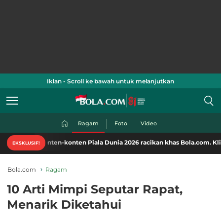
Iklan - Scroll ke bawah untuk melanjutkan
Ragam
Foto
Video
konten-konten Piala Dunia 2026 racikan khas Bola.com. Klik di sini!
EKSKLUSIF!
Bola.com
Ragam
10 Arti Mimpi Seputar Rapat,
Menarik Diketahui