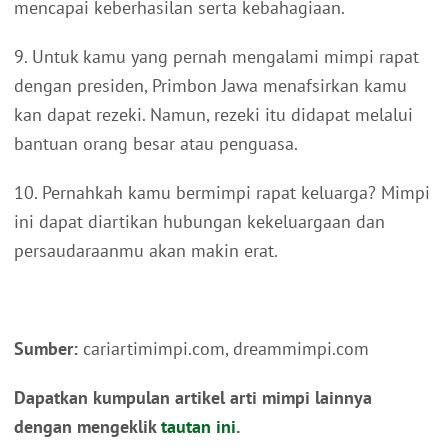
mencapai keberhasilan serta kebahagiaan.
9. Untuk kamu yang pernah mengalami mimpi rapat
dengan presiden, Primbon Jawa menafsirkan kamu
kan dapat rezeki. Namun, rezeki itu didapat melalui
bantuan orang besar atau penguasa.
10. Pernahkah kamu bermimpi rapat keluarga? Mimpi
ini dapat diartikan hubungan kekeluargaan dan
persaudaraanmu akan makin erat.
Sumber:
cariartimimpi.com, dreammimpi.com
Dapatkan kumpulan artikel arti mimpi lainnya
dengan mengeklik
tautan ini
.