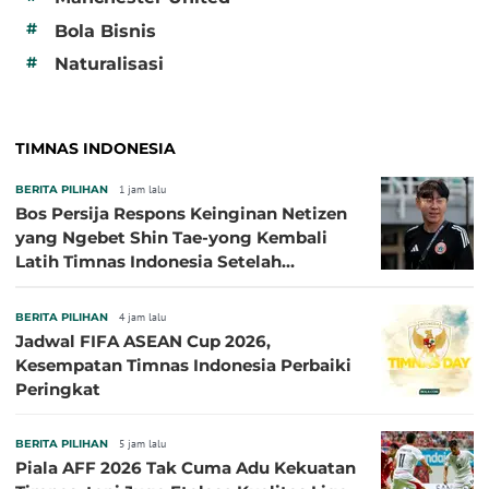
#
Bola Bisnis
#
Naturalisasi
TIMNAS INDONESIA
BERITA PILIHAN
1 jam lalu
Bos Persija Respons Keinginan Netizen
yang Ngebet Shin Tae-yong Kembali
Latih Timnas Indonesia Setelah
Tersingkir dari Piala AFF 2026
BERITA PILIHAN
4 jam lalu
Jadwal FIFA ASEAN Cup 2026,
Kesempatan Timnas Indonesia Perbaiki
Peringkat
BERITA PILIHAN
5 jam lalu
Piala AFF 2026 Tak Cuma Adu Kekuatan