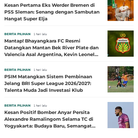
Kesan Pertama Eks Werder Bremen di
PSS Sleman: Senang dengan Sambutan
Hangat Super Elja
BERITA PILIHAN
1 hari lalu
Mantap! Bhayangkara FC Resmi
Datangkan Mantan Bek River Plate dan
Valencia Asal Argentina, Kevin Leonel
Sibille
BERITA PILIHAN
1 hari lalu
PSIM Matangkan Sistem Pembinaan
Jelang BRI Super League 2026/2027:
Talenta Muda Jadi Investasi Klub
BERITA PILIHAN
1 hari lalu
Kesan Positif Bomber Anyar Persita
Alexandre Ramalingom Selama TC di
Yogyakarta: Budaya Baru, Semangat
Baru!