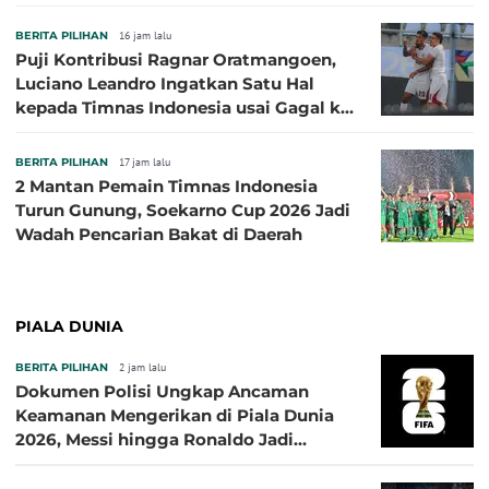
BERITA PILIHAN
16 jam lalu
Puji Kontribusi Ragnar Oratmangoen,
Luciano Leandro Ingatkan Satu Hal
kepada Timnas Indonesia usai Gagal ke
Semifinal Piala AFF 2026
BERITA PILIHAN
17 jam lalu
2 Mantan Pemain Timnas Indonesia
Turun Gunung, Soekarno Cup 2026 Jadi
Wadah Pencarian Bakat di Daerah
PIALA DUNIA
BERITA PILIHAN
2 jam lalu
Dokumen Polisi Ungkap Ancaman
Keamanan Mengerikan di Piala Dunia
2026, Messi hingga Ronaldo Jadi
Sasaran