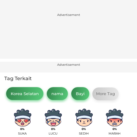
Advertisement
Advertisement
Tag Terkait
Korea Selatan
nama
Bayi
More Tag
0%
0%
0%
0%
SUKA
LUCU
SEDIH
MARAH