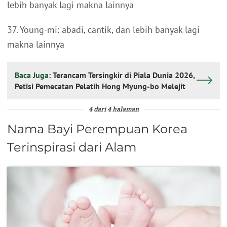
lebih banyak lagi makna lainnya
37. Young-mi: abadi, cantik, dan lebih banyak lagi
makna lainnya
Baca Juga:
Terancam Tersingkir di Piala Dunia 2026,
Petisi Pemecatan Pelatih Hong Myung-bo Melejit
4 dari 4 halaman
Nama Bayi Perempuan Korea
Terinspirasi dari Alam