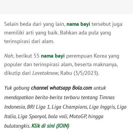
Selain beda dari yang lain,
nama bayi
tersebut juga
memiliki arti yang baik. Bahkan ada pula yang
terinspirasi dari alam.
Nah
, berikut 55
nama bayi
perempuan Korea yang
populer dan terinspirasi alam, beserta maknanya,
dikutip dari
Lovetoknow
, Rabu (3/5/2023).
Yuk gabung
channel whatsapp Bola.com
untuk
mendapatkan berita-berita terbaru tentang Timnas
Indonesia, BRI Liga 1, Liga Champions, Liga Inggris, Liga
Italia, Liga Spanyol, bola voli, MotoGP, hingga
bulutangkis.
Klik di sini (JOIN)