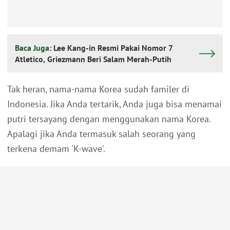
Baca Juga:
Lee Kang-in Resmi Pakai Nomor 7
Atletico, Griezmann Beri Salam Merah-Putih
Tak heran, nama-nama Korea sudah familer di
Indonesia. Jika Anda tertarik, Anda juga bisa menamai
putri tersayang dengan menggunakan nama Korea.
Apalagi jika Anda termasuk salah seorang yang
terkena demam 'K-wave'.