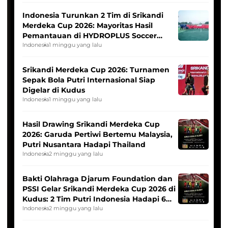
Indonesia Turunkan 2 Tim di Srikandi
Merdeka Cup 2026: Mayoritas Hasil
Pemantauan di HYDROPLUS Soccer
League
Indonesia
1 minggu yang lalu
Srikandi Merdeka Cup 2026: Turnamen
Sepak Bola Putri Internasional Siap
Digelar di Kudus
Indonesia
1 minggu yang lalu
Hasil Drawing Srikandi Merdeka Cup
2026: Garuda Pertiwi Bertemu Malaysia,
Putri Nusantara Hadapi Thailand
Indonesia
2 minggu yang lalu
Bakti Olahraga Djarum Foundation dan
PSSI Gelar Srikandi Merdeka Cup 2026 di
Kudus: 2 Tim Putri Indonesia Hadapi 6
Tim Asia
Indonesia
2 minggu yang lalu