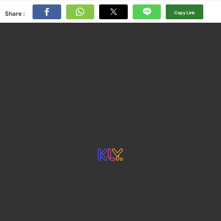
Share :
Copy Link