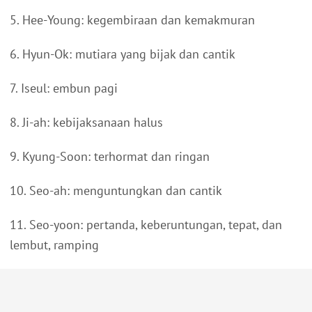
5. Hee-Young: kegembiraan dan kemakmuran
6. Hyun-Ok: mutiara yang bijak dan cantik
7. Iseul: embun pagi
8. Ji-ah: kebijaksanaan halus
9. Kyung-Soon: terhormat dan ringan
10. Seo-ah: menguntungkan dan cantik
11. Seo-yoon: pertanda, keberuntungan, tepat, dan
lembut, ramping