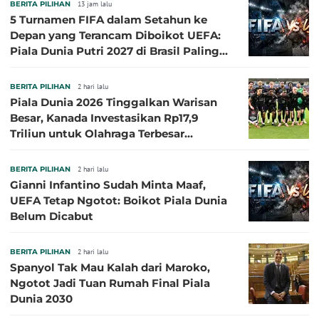
BERITA PILIHAN
13 jam lalu
5 Turnamen FIFA dalam Setahun ke
Depan yang Terancam Diboikot UEFA:
Piala Dunia Putri 2027 di Brasil Paling
Besar
BERITA PILIHAN
2 hari lalu
Piala Dunia 2026 Tinggalkan Warisan
Besar, Kanada Investasikan Rp17,9
Triliun untuk Olahraga Terbesar
Sepanjang Sejarah
BERITA PILIHAN
2 hari lalu
Gianni Infantino Sudah Minta Maaf,
UEFA Tetap Ngotot: Boikot Piala Dunia
Belum Dicabut
BERITA PILIHAN
2 hari lalu
Spanyol Tak Mau Kalah dari Maroko,
Ngotot Jadi Tuan Rumah Final Piala
Dunia 2030