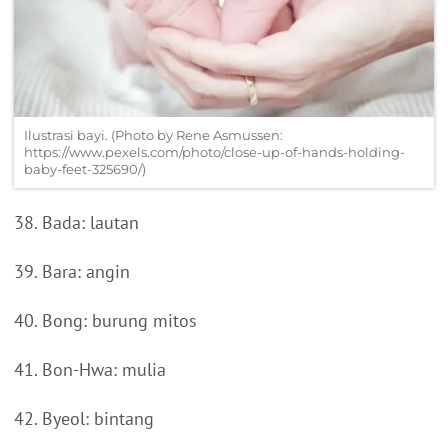
Ilustrasi bayi. (Photo by Rene Asmussen:
https://www.pexels.com/photo/close-up-of-hands-holding-
baby-feet-325690/)
38. Bada: lautan
39. Bara: angin
40. Bong: burung mitos
41. Bon-Hwa: mulia
42. Byeol: bintang