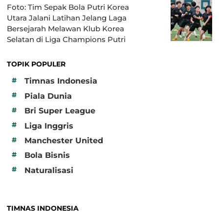
Foto: Tim Sepak Bola Putri Korea
Utara Jalani Latihan Jelang Laga
Bersejarah Melawan Klub Korea
Selatan di Liga Champions Putri
TOPIK POPULER
#
Timnas Indonesia
#
Piala Dunia
#
Bri Super League
#
Liga Inggris
#
Manchester United
#
Bola Bisnis
#
Naturalisasi
TIMNAS INDONESIA