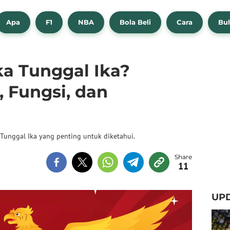
Apa
F1
NBA
Bola Beli
Cara
Bul
ka Tunggal Ika?
, Fungsi, dan
Tunggal Ika yang penting untuk diketahui.
11
UPD