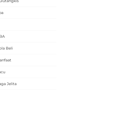
ulutangkis
pa
BA
la Beli
anfaat
ucu
ga Jelita