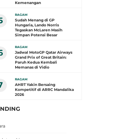
Kemenangan
RAGAM
5
Sudah Menang di GP
Hungaria, Lando Norris
Tegaskan McLaren Masih
Simpan Potensi Besar
RAGAM
6
Jadwal MotoGP Qatar Airways
Grand Prix of Great Britain:
Paruh Kedua Kembali
Memanas di Vidio
RAGAM
7
AHRT Yakin Bersaing
Kompetitif di ARRC Mandalika
2026
ENDING
ara