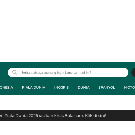
ONESIA
PIALA DUNIA
INGGRIS
DUNIA
SPANYOL
MOTO
 Piala Dunia 2026 racikan khas Bola.com. Klik di sini!