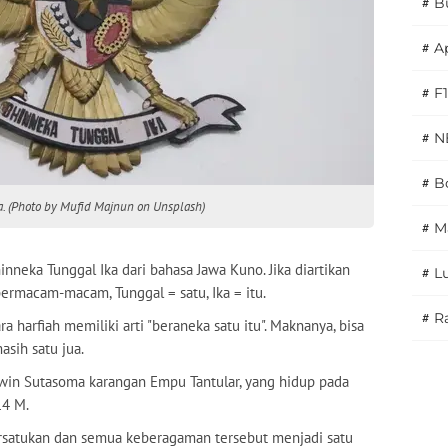
#
B
#
A
#
F1
#
N
#
Bo
ka. (Photo by Mufid Majnun on Unsplash)
#
M
inneka Tunggal Ika dari bahasa Jawa Kuno. Jika diartikan
#
L
ermacam-macam, Tunggal = satu, Ika = itu.
#
Ra
 harfiah memiliki arti "beraneka satu itu". Maknanya, bisa
sih satu jua.
awin Sutasoma karangan Empu Tantular, yang hidup pada
14 M.
persatukan dan semua keberagaman tersebut menjadi satu