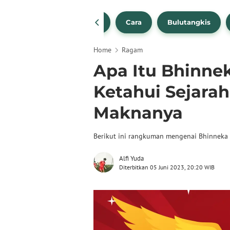
1
NBA
Bola Beli
Cara
Bulutangkis
Home
Ragam
Apa Itu Bhinne
Ketahui Sejarah
Maknanya
Berikut ini rangkuman mengenai Bhinneka 
Alfi Yuda
Diterbitkan 05 Juni 2023, 20:20 WIB