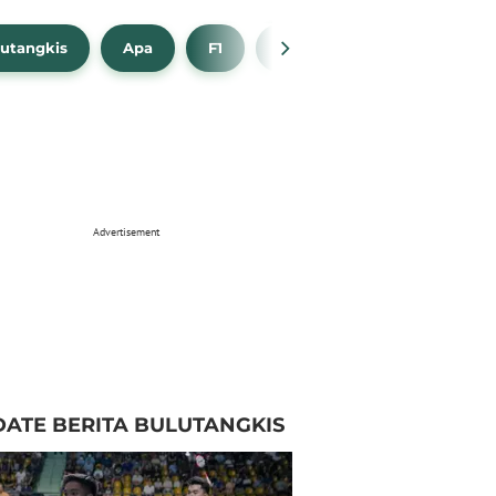
utangkis
Apa
F1
NBA
Bola Beli
Advertisement
ATE BERITA BULUTANGKIS