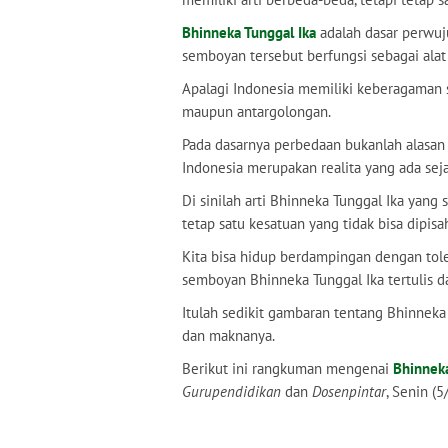
Bhinneka Tunggal Ika
adalah dasar perwuju
semboyan tersebut berfungsi sebagai alat
Apalagi Indonesia memiliki keberagaman s
maupun antargolongan.
Pada dasarnya perbedaan bukanlah alasan
Indonesia merupakan realita yang ada sejak
Di sinilah arti Bhinneka Tunggal Ika yan
tetap satu kesatuan yang tidak bisa dipisa
Kita bisa hidup berdampingan dengan toler
semboyan Bhinneka Tunggal Ika tertulis d
Itulah sedikit gambaran tentang Bhinneka 
dan maknanya.
Berikut ini rangkuman mengenai
Bhinneka
Gurupendidikan
dan
Dosenpintar
, Senin (5