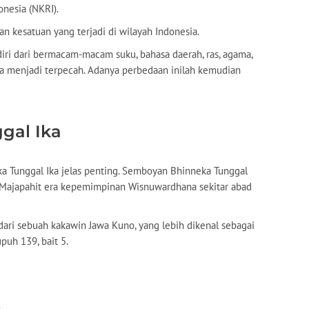
onesia (NKRI).
 kesatuan yang terjadi di wilayah Indonesia.
i dari bermacam-macam suku, bahasa daerah, ras, agama,
a menjadi terpecah. Adanya perbedaan inilah kemudian
gal Ika
a Tunggal Ika jelas penting. Semboyan Bhinneka Tunggal
a Majapahit era kepemimpinan Wisnuwardhana sekitar abad
ari sebuah kakawin Jawa Kuno, yang lebih dikenal sebagai
upuh 139, bait 5.