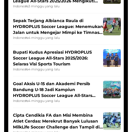
League All-Stars 2025/2026 Mengikuti
Seleksi Timnas Indonesia Putri
Indonesia
3 minggu yang lalu
Sepak Terjang Albianca Raula di
HYDROPLUS Soccer League: Menemukan
Jalan untuk Mengejar Mimpi ke Timnas
Indonesia Putri
Indonesia
4 minggu yang lalu
Bupati Kudus Apresiasi HYDROPLUS
Soccer League All-Stars 2025/2026:
Selaras Visi Sports Tourism
Indonesia
4 minggu yang lalu
Goal Aksis U-15 dan Akademi Persib
Bandung U-18 Jadi Kampiun
HYDROPLUS Soccer League All-Stars
2025/2026
Indonesia
4 minggu yang lalu
Cipta Cendikia FA dan Misi Membina
Atlet Cerdas: Merekrut Banyak Lulusan
MilkLife Soccer Challenge dan Tampil di