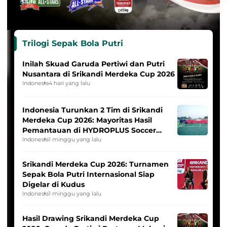
Trilogi Sepak Bola Putri
Inilah Skuad Garuda Pertiwi dan Putri
Nusantara di Srikandi Merdeka Cup 2026
Indonesia
4 hari yang lalu
Indonesia Turunkan 2 Tim di Srikandi
Merdeka Cup 2026: Mayoritas Hasil
Pemantauan di HYDROPLUS Soccer
League
Indonesia
1 minggu yang lalu
Srikandi Merdeka Cup 2026: Turnamen
Sepak Bola Putri Internasional Siap
Digelar di Kudus
Indonesia
1 minggu yang lalu
Hasil Drawing Srikandi Merdeka Cup