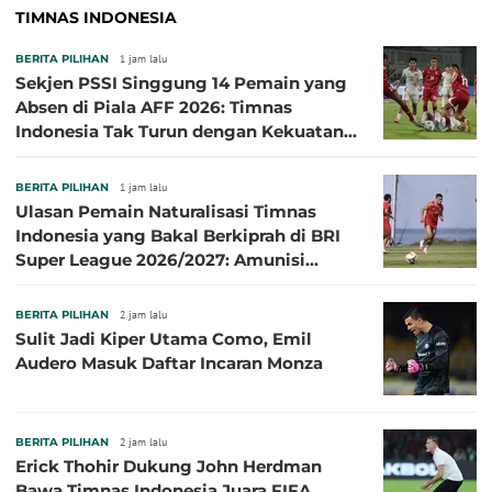
TIMNAS INDONESIA
BERITA PILIHAN
1 jam lalu
Sekjen PSSI Singgung 14 Pemain yang
Absen di Piala AFF 2026: Timnas
Indonesia Tak Turun dengan Kekuatan
Terbaik
BERITA PILIHAN
1 jam lalu
Ulasan Pemain Naturalisasi Timnas
Indonesia yang Bakal Berkiprah di BRI
Super League 2026/2027: Amunisi
Persib Makin Megah!
BERITA PILIHAN
2 jam lalu
Sulit Jadi Kiper Utama Como, Emil
Audero Masuk Daftar Incaran Monza
BERITA PILIHAN
2 jam lalu
Erick Thohir Dukung John Herdman
Bawa Timnas Indonesia Juara FIFA