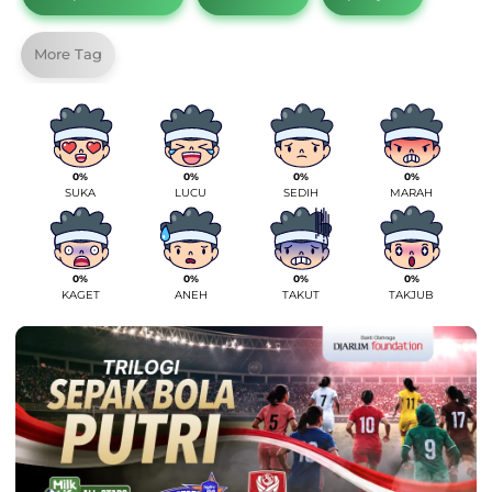
More Tag
0%
0%
0%
0%
SUKA
LUCU
SEDIH
MARAH
0%
0%
0%
0%
KAGET
ANEH
TAKUT
TAKJUB