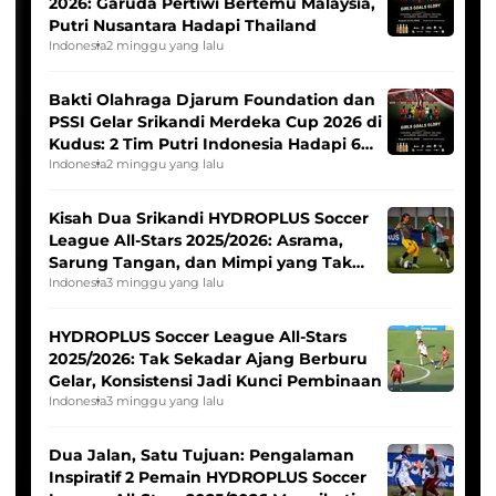
2026: Garuda Pertiwi Bertemu Malaysia,
Putri Nusantara Hadapi Thailand
Indonesia
2 minggu yang lalu
Bakti Olahraga Djarum Foundation dan
PSSI Gelar Srikandi Merdeka Cup 2026 di
Kudus: 2 Tim Putri Indonesia Hadapi 6
Tim Asia
Indonesia
2 minggu yang lalu
Kisah Dua Srikandi HYDROPLUS Soccer
League All-Stars 2025/2026: Asrama,
Sarung Tangan, dan Mimpi yang Tak
Pernah Padam
Indonesia
3 minggu yang lalu
HYDROPLUS Soccer League All-Stars
2025/2026: Tak Sekadar Ajang Berburu
Gelar, Konsistensi Jadi Kunci Pembinaan
Indonesia
3 minggu yang lalu
Dua Jalan, Satu Tujuan: Pengalaman
Inspiratif 2 Pemain HYDROPLUS Soccer