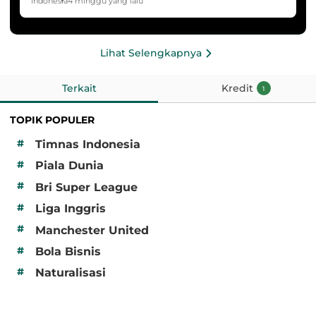
HYDROPLUS Soccer League
Indonesia
4 minggu yang lalu
Lihat Selengkapnya
Terkait
Kredit
1
TOPIK POPULER
#
Timnas Indonesia
#
Piala Dunia
#
Bri Super League
#
Liga Inggris
#
Manchester United
#
Bola Bisnis
#
Naturalisasi